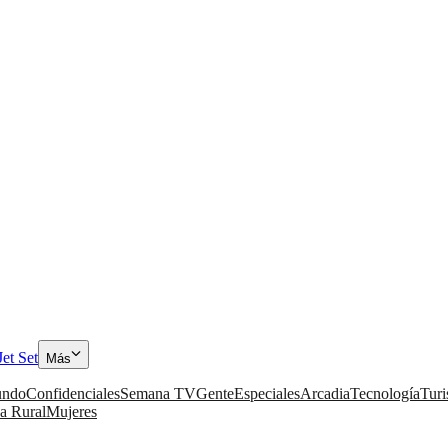
Jet Set
Más
ndo
Confidenciales
Semana TV
Gente
Especiales
Arcadia
Tecnología
Tur
a Rural
Mujeres