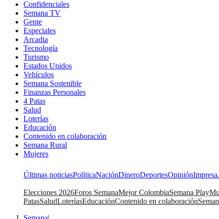
Confidenciales
Semana TV
Gente
Especiales
Arcadia
Tecnología
Turismo
Estados Unidos
Vehículos
Semana Sostenible
Finanzas Personales
4 Patas
Salud
Loterías
Educación
Contenido en colaboración
Semana Rural
Mujeres
Últimas noticias
Política
Nación
Dinero
Deportes
Opinión
Impresa
Elecciones 2026
Foros Semana
Mejor Colombia
Semana Play
Mu
Patas
Salud
Loterías
Educación
Contenido en colaboración
Seman
Semana
|