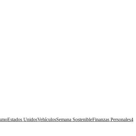
ismo
Estados Unidos
Vehículos
Semana Sostenible
Finanzas Personales
4