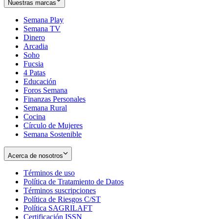
Nuestras marcas
Semana Play
Semana TV
Dinero
Arcadia
Soho
Opens
Fucsia
in
Opens
4 Patas
new
in
Educación
window
new
Foros Semana
window
Finanzas Personales
Semana Rural
Cocina
Círculo de Mujeres
Semana Sostenible
Acerca de nosotros
Términos de uso
Opens
Política de Tratamiento de Datos
in
Opens
Términos suscripciones
new
Opens
in
Política de Riesgos C/ST
window
in
Opens
new
Política SAGRILAFT
Opens
new
in
window
Certificación ISSN
Opens
in
window
new