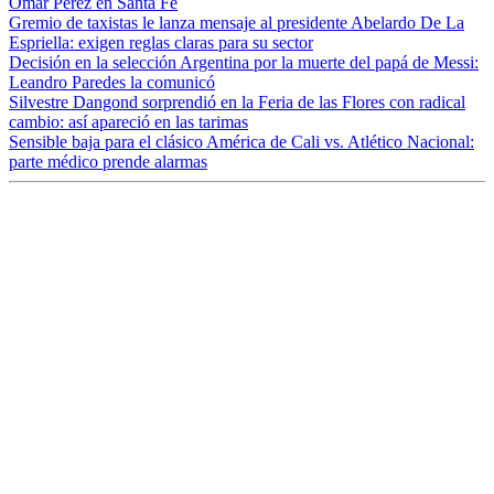
Omar Pérez en Santa Fe
Gremio de taxistas le lanza mensaje al presidente Abelardo De La
Espriella: exigen reglas claras para su sector
Decisión en la selección Argentina por la muerte del papá de Messi:
Leandro Paredes la comunicó
Silvestre Dangond sorprendió en la Feria de las Flores con radical
cambio: así apareció en las tarimas
Sensible baja para el clásico América de Cali vs. Atlético Nacional:
parte médico prende alarmas