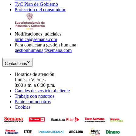
TyC Plan de Gobierno
in
new
Opens
window
Protección del consumidor
new
window
in
Opens
window
new
in
window
new
window
Notificaciones judiciales
juridica@semana.com
Para contactar a gestión humana
gestionhumana@semana.com
Contáctenos
Horarios de atención
Lunes a Viernes
8:00 a.m. a 6:00 p.m.
Canales de servicio al cliente
Trabaje con nosotros
Paute con nosotros
Cookies