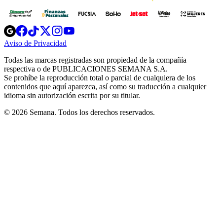
Opens
Opens
Opens
Opens
Opens
in
in
in
in
in
Aviso de Privacidad
Opens
new
new
new
new
new
in
window
window
window
window
window
Todas las marcas registradas son propiedad de la compañía
new
respectiva o de PUBLICACIONES SEMANA S.A.
window
Se prohíbe la reproducción total o parcial de cualquiera de los
contenidos que aquí aparezca, así como su traducción a cualquier
idioma sin autorización escrita por su titular.
© 2026 Semana. Todos los derechos reservados.