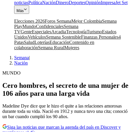
noticias
Política
Nación
Dinero
Deportes
Opinión
Impresa
Jet Set
Más
Elecciones 2026
Foros Semana
Mejor Colombia
Semana
Play
Mundo
Confidenciales
Semana
TV
Gente
Especiales
Arcadia
Tecnología
Turismo
Estados
Unidos
Vehículos
Semana Sostenible
Finanzas Personales
4
Patas
Salud
Loterías
Educación
Contenido en
colaboración
Semana Rural
Mujeres
Semana
|
Nación
MUNDO
Cero hombres, el secreto de una mujer de
106 años para una larga vida
Madeline Dye dice que le hizo el quite a las relaciones amorosas
durante toda su vida. Nació en 1912 y nunca tuvo una cita; conoció
un bar cuando cumplió los 90 años.
Siga las noticias que marcan la agenda del país en Discover y