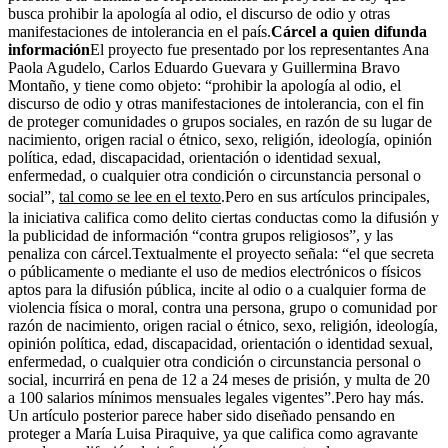
busca prohibir la apología al odio, el discurso de odio y otras
manifestaciones de intolerancia en el país.
Cárcel a quien difunda
información
El proyecto fue presentado por los representantes Ana
Paola Agudelo, Carlos Eduardo Guevara y Guillermina Bravo
Montaño, y tiene como objeto: “prohibir la apología al odio, el
discurso de odio y otras manifestaciones de intolerancia, con el fin
de proteger comunidades o grupos sociales, en razón de su lugar de
nacimiento, origen racial o étnico, sexo, religión, ideología, opinión
política, edad, discapacidad, orientación o identidad sexual,
enfermedad, o cualquier otra condición o circunstancia personal o
social”,
tal como se lee en el texto
.Pero en sus artículos principales,
la iniciativa califica como delito ciertas conductas como la difusión y
la publicidad de información “contra grupos religiosos”, y las
penaliza con cárcel.Textualmente el proyecto señala: “el que secreta
o públicamente o mediante el uso de medios electrónicos o físicos
aptos para la difusión pública, incite al odio o a cualquier forma de
violencia física o moral, contra una persona, grupo o comunidad por
razón de nacimiento, origen racial o étnico, sexo, religión, ideología,
opinión política, edad, discapacidad, orientación o identidad sexual,
enfermedad, o cualquier otra condición o circunstancia personal o
social, incurrirá en pena de 12 a 24 meses de prisión, y multa de 20
a 100 salarios mínimos mensuales legales vigentes”.Pero hay más.
Un artículo posterior parece haber sido diseñado pensando en
proteger a María Luisa Piraquive, ya que califica como agravante