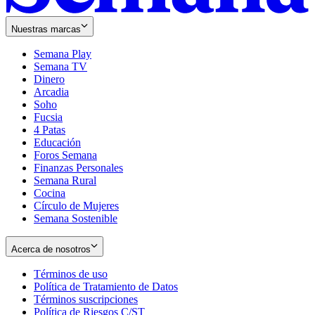
Nuestras marcas
Semana Play
Semana TV
Dinero
Arcadia
Soho
Opens
Fucsia
in
Opens
4 Patas
new
in
Educación
window
new
Foros Semana
window
Finanzas Personales
Semana Rural
Cocina
Círculo de Mujeres
Semana Sostenible
Acerca de nosotros
Términos de uso
Opens
Política de Tratamiento de Datos
in
Opens
Términos suscripciones
new
Opens
in
Política de Riesgos C/ST
window
in
Opens
new