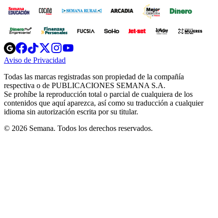
Opens
Opens
Opens
Opens
Opens
in
in
in
in
in
Aviso de Privacidad
Opens
new
new
new
new
new
in
window
window
window
window
window
Todas las marcas registradas son propiedad de la compañía
new
respectiva o de PUBLICACIONES SEMANA S.A.
window
Se prohíbe la reproducción total o parcial de cualquiera de los
contenidos que aquí aparezca, así como su traducción a cualquier
idioma sin autorización escrita por su titular.
© 2026 Semana. Todos los derechos reservados.