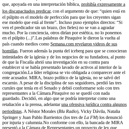
que, apoyada en una interpretación bíblica,
prohibía expresamente a
los discapacitados predicar
, con el argumento de que: “quien está en
el púlpito es el modelo de perfección para que los creyentes sigan
ese modelo que está al frente”. Incluso puso ejemplos directos: “Si
ven el predicador sin un brazo, (los fieles) no se van a agradar
mucho. Por la conciencia, otros dirían por estética, no lo ponemos
en el púlpito (...)”.Las palabras de Piraquive le dieron la vuelta al
país cuando medios como
Semana.com revelaron videos de sus
homilías
. Fueron además la punta del iceberg para que se conocieran
intimidades de la iglesia y de los negocios de su fundadora, al punto
de que la Fiscalía abrió una investigación en su contra para
establecer si se había presentado lavado de activos al interior de la
congregación.La líder religiosa se vio obligada a comparecer ante el
ente acusador. MIRA, brazo político de la iglesia, no se salvó del
escarnio. A pesar de la disciplina de sus seguidores, perdió las tres
curules que tenía en el Senado y debió conformarse solo con tres
representantes a la Cámara.Piraquive no se quedó con nada
guardado. Decidió, en algo que se podría interpretar como una
retaliación a la prensa, adelantar
una ofensiva jurídica contra algunos
periodistas
. A Néstor Morales (
Blu Radio
), Vicky Dávila, Natalia
Springer y Juan Pablo Barrientos (los tres de
La FM
) los denunció
por injuria y calumnia.No conforme con ello, la bancada de MIRA
presentó a la Cámara de Representantes un proyecto de ley que