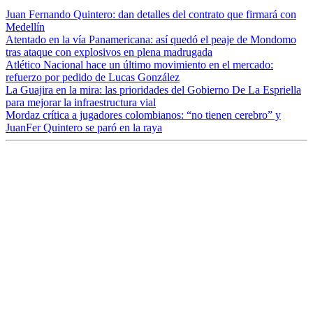
Juan Fernando Quintero: dan detalles del contrato que firmará con
Medellín
Atentado en la vía Panamericana: así quedó el peaje de Mondomo
tras ataque con explosivos en plena madrugada
Atlético Nacional hace un último movimiento en el mercado:
refuerzo por pedido de Lucas González
La Guajira en la mira: las prioridades del Gobierno De La Espriella
para mejorar la infraestructura vial
Mordaz crítica a jugadores colombianos: “no tienen cerebro” y
JuanFer Quintero se paró en la raya