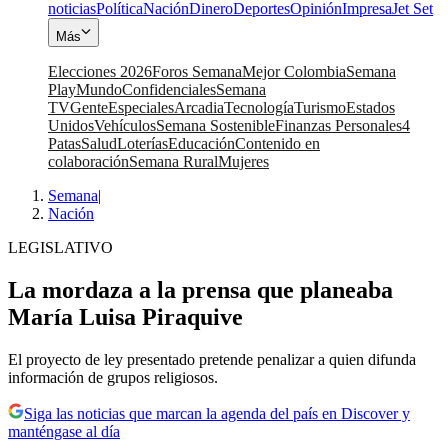
noticias
Política
Nación
Dinero
Deportes
Opinión
Impresa
Jet Set
Más
Elecciones 2026
Foros Semana
Mejor Colombia
Semana
Play
Mundo
Confidenciales
Semana
TV
Gente
Especiales
Arcadia
Tecnología
Turismo
Estados
Unidos
Vehículos
Semana Sostenible
Finanzas Personales
4
Patas
Salud
Loterías
Educación
Contenido en
colaboración
Semana Rural
Mujeres
Semana
|
Nación
LEGISLATIVO
La mordaza a la prensa que planeaba
María Luisa Piraquive
El proyecto de ley presentado pretende penalizar a quien difunda
información de grupos religiosos.
Siga las noticias que marcan la agenda del país en Discover y
manténgase al día