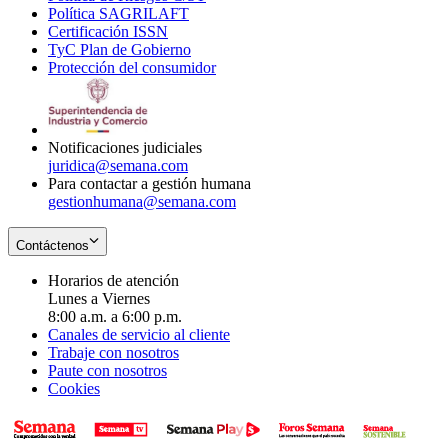
Política SAGRILAFT
Opens
new
in
window
Certificación ISSN
Opens
in
window
new
TyC Plan de Gobierno
in
new
Opens
window
Protección del consumidor
new
window
in
Opens
window
new
in
window
new
window
Notificaciones judiciales
juridica@semana.com
Para contactar a gestión humana
gestionhumana@semana.com
Contáctenos
Horarios de atención
Lunes a Viernes
8:00 a.m. a 6:00 p.m.
Canales de servicio al cliente
Trabaje con nosotros
Paute con nosotros
Cookies