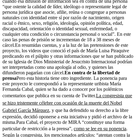
cuando esa difusión de información sea en contra de una persona
“que ostente la calidad de líder, ideólogo o representante legal de
persona jurídica que asocie, afilie, reúna o congregue a personas
naturales con identidad entre sí por razón de nacimiento, origen
racial o étnico, sexo, religión, ideología, opinión política, edad,
discapacidad, orientación o identidad sexual, enfermedad, o
cualquier otra condición o circunstancia personal o social”. En este
caso las penas de prisión se incrementan de 18 a 38 meses de
cárcel.En resumidas cuentas, y a la luz de las pretensiones de este
proyecto, los videos que conoció el país de María Luisa Piraquive
predicando en el púlpito y otras informaciones que se han publicado
de su Iglesia de Dios Ministerial de Jesucristo Internacional podrían
ser interpretadas como una apología al odio, y quienes las
difundieron pagarían con cárcel.
En contra de la libertad de
prensa
Pero esta historia tiene otro ingrediente. La ponencia para
este proyecto le correspondió a la representante uribista María
Fernanda Cabal, quien se ha dado a conocer por los polémicos
comentarios que publica en su cuenta de Twitter.
La congresista que
se hizo tristemente célebre con ocasión de la muerte del Nobel
Gabriel García Márquez
, y que ha defendido su derecho a la libre
expresión, decidió oponerse a esta iniciativa y pidió el archivo de la
misma.Para Cabal, el proyecto de MIRA “constituye una forma
particular de restricción a la prensa”,
como se lee en su ponencia
.
Según la congresista, los mencionados artículos: “atentan contra la