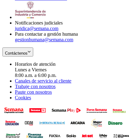
window
new
in
window
new
window
Notificaciones judiciales
juridica@semana.com
Para contactar a gestión humana
gestionhumana@semana.com
Contáctenos
Horarios de atención
Lunes a Viernes
8:00 a.m. a 6:00 p.m.
Canales de servicio al cliente
Trabaje con nosotros
Paute con nosotros
Cookies