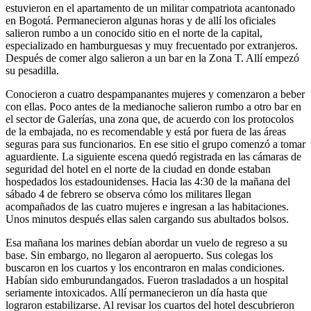
estuvieron en el apartamento de un militar compatriota acantonado
en Bogotá. Permanecieron algunas horas y de allí los oficiales
salieron rumbo a un conocido sitio en el norte de la capital,
especializado en hamburguesas y muy frecuentado por extranjeros.
Después de comer algo salieron a un bar en la Zona T. Allí empezó
su pesadilla.
Conocieron a cuatro despampanantes mujeres y comenzaron a beber
con ellas. Poco antes de la medianoche salieron rumbo a otro bar en
el sector de Galerías, una zona que, de acuerdo con los protocolos
de la embajada, no es recomendable y está por fuera de las áreas
seguras para sus funcionarios. En ese sitio el grupo comenzó a tomar
aguardiente. La siguiente escena quedó registrada en las cámaras de
seguridad del hotel en el norte de la ciudad en donde estaban
hospedados los estadounidenses. Hacia las 4:30 de la mañana del
sábado 4 de febrero se observa cómo los militares llegan
acompañados de las cuatro mujeres e ingresan a las habitaciones.
Unos minutos después ellas salen cargando sus abultados bolsos.
Esa mañana los marines debían abordar un vuelo de regreso a su
base. Sin embargo, no llegaron al aeropuerto. Sus colegas los
buscaron en los cuartos y los encontraron en malas condiciones.
Habían sido emburundangados. Fueron trasladados a un hospital
seriamente intoxicados. Allí permanecieron un día hasta que
lograron estabilizarse. Al revisar los cuartos del hotel descubrieron