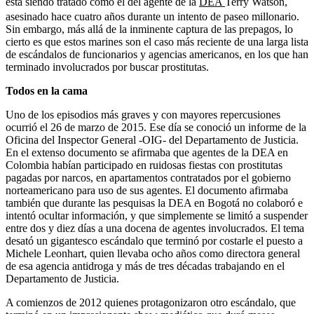
está siendo tratado como el del agente de la
DEA
Terry Watson,
asesinado hace cuatro años durante un intento de paseo millonario.
Sin embargo, más allá de la inminente captura de las prepagos, lo
cierto es que estos marines son el caso más reciente de una larga lista
de escándalos de funcionarios y agencias americanos, en los que han
terminado involucrados por buscar prostitutas.
Todos en la cama
Uno de los episodios más graves y con mayores repercusiones
ocurrió el 26 de marzo de 2015. Ese día se conoció un informe de la
Oficina del Inspector General -OIG- del Departamento de Justicia.
En el extenso documento se afirmaba que agentes de la DEA en
Colombia habían participado en ruidosas fiestas con prostitutas
pagadas por narcos, en apartamentos contratados por el gobierno
norteamericano para uso de sus agentes. El documento afirmaba
también que durante las pesquisas la DEA en Bogotá no colaboró e
intentó ocultar información, y que simplemente se limitó a suspender
entre dos y diez días a una docena de agentes involucrados. El tema
desató un gigantesco escándalo que terminó por costarle el puesto a
Michele Leonhart, quien llevaba ocho años como directora general
de esa agencia antidroga y más de tres décadas trabajando en el
Departamento de Justicia.
A comienzos de 2012 quienes protagonizaron otro escándalo, que