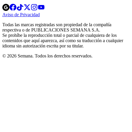
Opens
Opens
Opens
Opens
Opens
in
in
in
in
in
Aviso de Privacidad
Opens
new
new
new
new
new
in
window
window
window
window
window
Todas las marcas registradas son propiedad de la compañía
new
respectiva o de PUBLICACIONES SEMANA S.A.
window
Se prohíbe la reproducción total o parcial de cualquiera de los
contenidos que aquí aparezca, así como su traducción a cualquier
idioma sin autorización escrita por su titular.
© 2026 Semana. Todos los derechos reservados.