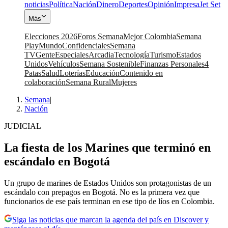
noticias
Política
Nación
Dinero
Deportes
Opinión
Impresa
Jet Set
Más
Elecciones 2026
Foros Semana
Mejor Colombia
Semana
Play
Mundo
Confidenciales
Semana
TV
Gente
Especiales
Arcadia
Tecnología
Turismo
Estados
Unidos
Vehículos
Semana Sostenible
Finanzas Personales
4
Patas
Salud
Loterías
Educación
Contenido en
colaboración
Semana Rural
Mujeres
Semana
|
Nación
JUDICIAL
La fiesta de los Marines que terminó en
escándalo en Bogotá
Un grupo de marines de Estados Unidos son protagonistas de un
escándalo con prepagos en Bogotá. No es la primera vez que
funcionarios de ese país terminan en ese tipo de líos en Colombia.
Siga las noticias que marcan la agenda del país en Discover y