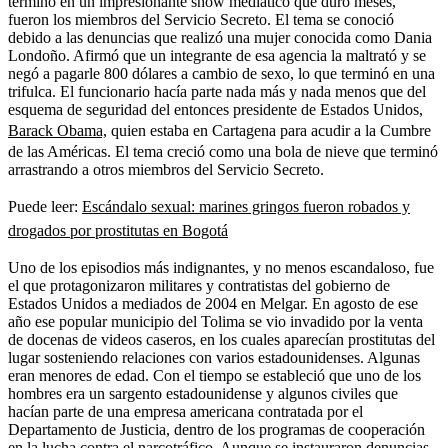
terminó en un impresionante show mediático que duró meses,
fueron los miembros del Servicio Secreto. El tema se conoció
debido a las denuncias que realizó una mujer conocida como Dania
Londoño. Afirmó que un integrante de esa agencia la maltrató y se
negó a pagarle 800 dólares a cambio de sexo, lo que terminó en una
trifulca. El funcionario hacía parte nada más y nada menos que del
esquema de seguridad del entonces presidente de Estados Unidos,
Barack Obama,
quien estaba en Cartagena para acudir a la Cumbre
de las Américas. El tema creció como una bola de nieve que terminó
arrastrando a otros miembros del Servicio Secreto.
Puede leer:
Escándalo sexual: marines gringos fueron robados y
drogados por prostitutas en Bogotá
Uno de los episodios más indignantes, y no menos escandaloso, fue
el que protagonizaron militares y contratistas del gobierno de
Estados Unidos a mediados de 2004 en Melgar. En agosto de ese
año ese popular municipio del Tolima se vio invadido por la venta
de docenas de videos caseros, en los cuales aparecían prostitutas del
lugar sosteniendo relaciones con varios estadounidenses. Algunas
eran menores de edad. Con el tiempo se estableció que uno de los
hombres era un sargento estadounidense y algunos civiles que
hacían parte de una empresa americana contratada por el
Departamento de Justicia, dentro de los programas de cooperación
en la lucha contra el narcotráfico. Aunque se instauraron denuncias