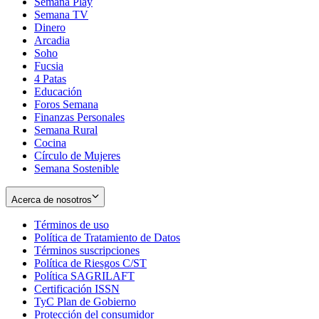
Semana Play
Semana TV
Dinero
Arcadia
Soho
Opens
Fucsia
in
Opens
4 Patas
new
in
Educación
window
new
Foros Semana
window
Finanzas Personales
Semana Rural
Cocina
Círculo de Mujeres
Semana Sostenible
Acerca de nosotros
Términos de uso
Opens
Política de Tratamiento de Datos
in
Opens
Términos suscripciones
new
Opens
in
Política de Riesgos C/ST
window
in
Opens
new
Política SAGRILAFT
Opens
new
in
window
Certificación ISSN
Opens
in
window
new
TyC Plan de Gobierno
in
new
Opens
window
Protección del consumidor
new
window
in
Opens