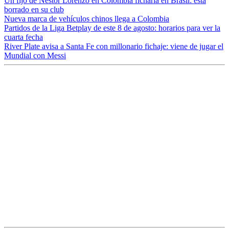
Un fijo de Néstor Lorenzo en Colombia ficharía en Brasil: está
borrado en su club
Nueva marca de vehículos chinos llega a Colombia
Partidos de la Liga Betplay de este 8 de agosto: horarios para ver la
cuarta fecha
River Plate avisa a Santa Fe con millonario fichaje: viene de jugar el
Mundial con Messi