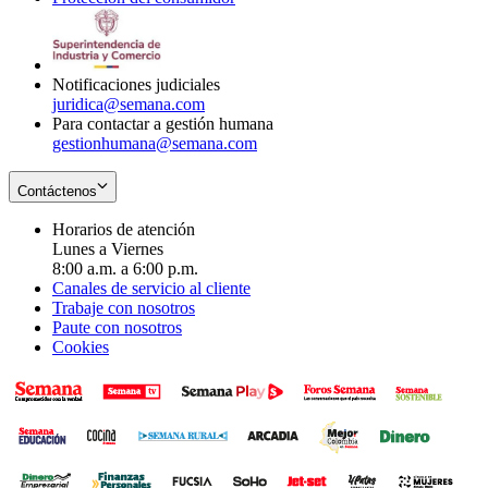
window
new
in
window
new
window
Notificaciones judiciales
juridica@semana.com
Para contactar a gestión humana
gestionhumana@semana.com
Contáctenos
Horarios de atención
Lunes a Viernes
8:00 a.m. a 6:00 p.m.
Canales de servicio al cliente
Trabaje con nosotros
Paute con nosotros
Cookies