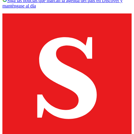
Siga las noticias que marcan la agenda del país en Discover y
manténgase al día