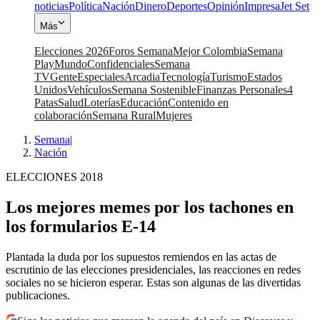
noticias
Política
Nación
Dinero
Deportes
Opinión
Impresa
Jet Set
Más
Elecciones 2026
Foros Semana
Mejor Colombia
Semana
Play
Mundo
Confidenciales
Semana
TV
Gente
Especiales
Arcadia
Tecnología
Turismo
Estados
Unidos
Vehículos
Semana Sostenible
Finanzas Personales
4
Patas
Salud
Loterías
Educación
Contenido en
colaboración
Semana Rural
Mujeres
Semana
|
Nación
ELECCIONES 2018
Los mejores memes por los tachones en
los formularios E-14
Plantada la duda por los supuestos remiendos en las actas de
escrutinio de las elecciones presidenciales, las reacciones en redes
sociales no se hicieron esperar. Estas son algunas de las divertidas
publicaciones.