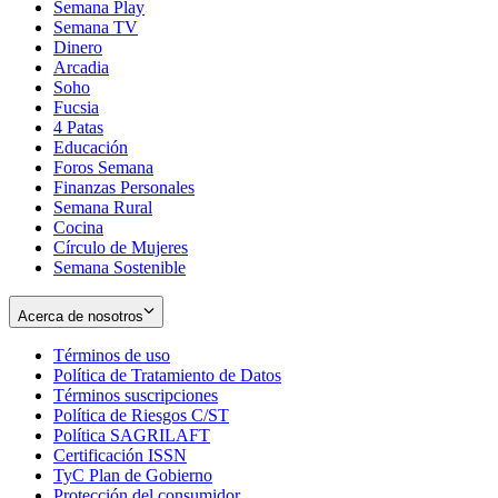
Semana Play
Semana TV
Dinero
Arcadia
Soho
Opens
Fucsia
in
Opens
4 Patas
new
in
Educación
window
new
Foros Semana
window
Finanzas Personales
Semana Rural
Cocina
Círculo de Mujeres
Semana Sostenible
Acerca de nosotros
Términos de uso
Opens
Política de Tratamiento de Datos
in
Opens
Términos suscripciones
new
Opens
in
Política de Riesgos C/ST
window
in
Opens
new
Política SAGRILAFT
Opens
new
in
window
Certificación ISSN
Opens
in
window
new
TyC Plan de Gobierno
in
new
Opens
window
Protección del consumidor
new
window
in
Opens