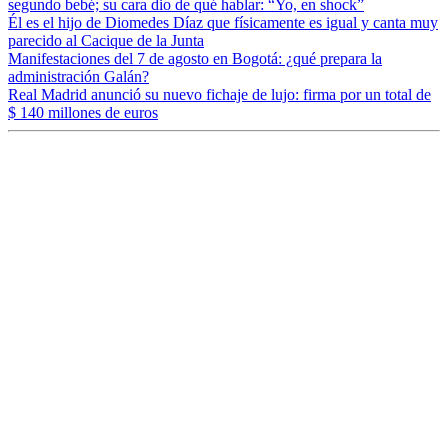
segundo bebé; su cara dio de qué hablar: “Yo, en shock”
Él es el hijo de Diomedes Díaz que físicamente es igual y canta muy
parecido al Cacique de la Junta
Manifestaciones del 7 de agosto en Bogotá: ¿qué prepara la
administración Galán?
Real Madrid anunció su nuevo fichaje de lujo: firma por un total de
$ 140 millones de euros