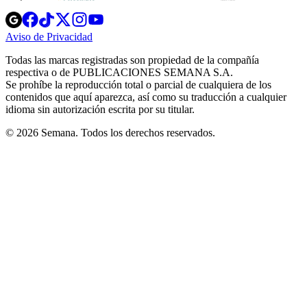
Opens
Opens
Opens
Opens
Opens
in
in
in
in
in
Aviso de Privacidad
Opens
new
new
new
new
new
in
window
window
window
window
window
Todas las marcas registradas son propiedad de la compañía
new
respectiva o de PUBLICACIONES SEMANA S.A.
window
Se prohíbe la reproducción total o parcial de cualquiera de los
contenidos que aquí aparezca, así como su traducción a cualquier
idioma sin autorización escrita por su titular.
© 2026 Semana. Todos los derechos reservados.