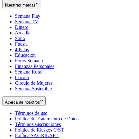
Nuestras marcas
Semana Play
Semana TV
Dinero
Arcadia
Soho
Opens
Fucsia
in
Opens
4 Patas
new
in
Educación
window
new
Foros Semana
window
Finanzas Personales
Semana Rural
Cocina
Círculo de Mujeres
Semana Sostenible
Acerca de nosotros
Términos de uso
Opens
Política de Tratamiento de Datos
in
Opens
Términos suscripciones
new
Opens
in
Política de Riesgos C/ST
window
in
Opens
new
Política SAGRILAFT
Opens
new
in
window