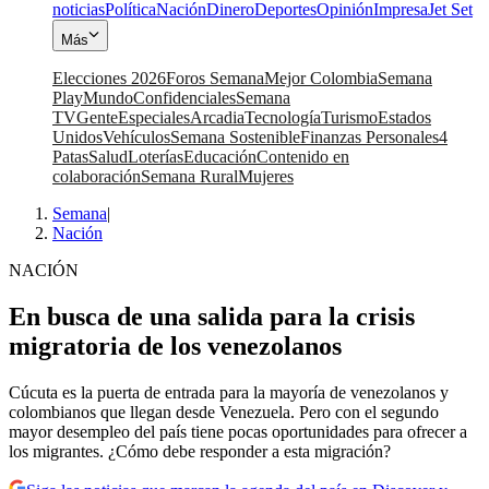
noticias
Política
Nación
Dinero
Deportes
Opinión
Impresa
Jet Set
Más
Elecciones 2026
Foros Semana
Mejor Colombia
Semana
Play
Mundo
Confidenciales
Semana
TV
Gente
Especiales
Arcadia
Tecnología
Turismo
Estados
Unidos
Vehículos
Semana Sostenible
Finanzas Personales
4
Patas
Salud
Loterías
Educación
Contenido en
colaboración
Semana Rural
Mujeres
Semana
|
Nación
NACIÓN
En busca de una salida para la crisis
migratoria de los venezolanos
Cúcuta es la puerta de entrada para la mayoría de venezolanos y
colombianos que llegan desde Venezuela. Pero con el segundo
mayor desempleo del país tiene pocas oportunidades para ofrecer a
los migrantes. ¿Cómo debe responder a esta migración?