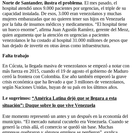
Norte de Santander, ilustra el problema
. El mes pasado, el
hospital atendió unos 9.000 pacientes por urgencias, el triple de su
capacidad instalada. De esos, 3.000 eran venezolanos y muchas
mujeres embarazadas que no quieren tener sus hijos en Venezuela
por la falta de insumos médicos y medicamentos. “El hospital tiene
un hueco enorme”, afirma Juan Agustín Ramírez, gerente del Meoz,
quien argumenta que la atención en urgencias a pacientes
venezolanos le ha costado al hospital 31.000 millones de pesos que
han dejado de invertir en otras áreas como infraestructura.
Falta trabajo
En Cúcuta, la llegada masiva de venezolanos se empezó a notar con
más fuerza en 2015, cuando el 19 de agosto el gobierno de Maduro
cerró la frontera con Colombia. Ese año también empeoró la grave
crisis económica que ha llevado a que 3 millones de venezolanos,
según Naciones Unidas, huyan de su país en los últimos años.
Le sugerimos:
“América Latina dejó que se llegara a esta
situación”: Duque sobre lo que vive Venezuela
Este momento representó un antes y un después en la economía del
municipio. “El mercado natural cucuteño era Venezuela. Cuando se
generó la crisis allá, el comercio se quedó sin base. Muchas
empresas quebraron y algunos empleos se perdieron”, explica