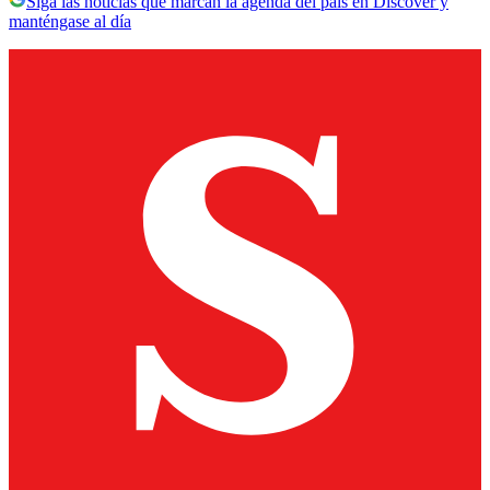
Siga las noticias que marcan la agenda del país en Discover y
manténgase al día