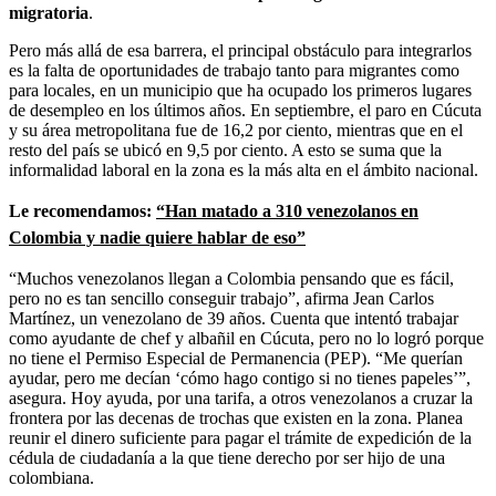
migratoria
.
Pero más allá de esa barrera, el principal obstáculo para integrarlos
es la falta de oportunidades de trabajo tanto para migrantes como
para locales, en un municipio que ha ocupado los primeros lugares
de desempleo en los últimos años. En septiembre, el paro en Cúcuta
y su área metropolitana fue de 16,2 por ciento, mientras que en el
resto del país se ubicó en 9,5 por ciento. A esto se suma que la
informalidad laboral en la zona es la más alta en el ámbito nacional.
Le recomendamos:
“Han matado a 310 venezolanos en
Colombia y nadie quiere hablar de eso”
“Muchos venezolanos llegan a Colombia pensando que es fácil,
pero no es tan sencillo conseguir trabajo”, afirma Jean Carlos
Martínez, un venezolano de 39 años. Cuenta que intentó trabajar
como ayudante de chef y albañil en Cúcuta, pero no lo logró porque
no tiene el Permiso Especial de Permanencia (PEP). “Me querían
ayudar, pero me decían ‘cómo hago contigo si no tienes papeles’”,
asegura. Hoy ayuda, por una tarifa, a otros venezolanos a cruzar la
frontera por las decenas de trochas que existen en la zona. Planea
reunir el dinero suficiente para pagar el trámite de expedición de la
cédula de ciudadanía a la que tiene derecho por ser hijo de una
colombiana.