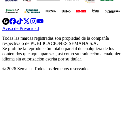
Opens
Opens
Opens
Opens
Opens
in
in
in
in
in
Aviso de Privacidad
Opens
new
new
new
new
new
in
window
window
window
window
window
Todas las marcas registradas son propiedad de la compañía
new
respectiva o de PUBLICACIONES SEMANA S.A.
window
Se prohíbe la reproducción total o parcial de cualquiera de los
contenidos que aquí aparezca, así como su traducción a cualquier
idioma sin autorización escrita por su titular.
© 2026 Semana. Todos los derechos reservados.