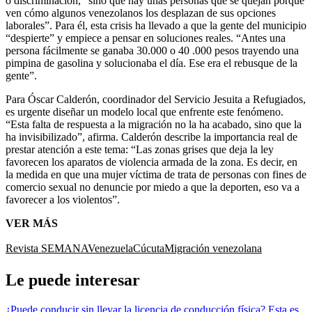
o discriminación, “sino que hay unas personas que se quejan porque
ven cómo algunos venezolanos los desplazan de sus opciones
laborales”. Para él, esta crisis ha llevado a que la gente del municipio
“despierte” y empiece a pensar en soluciones reales. “Antes una
persona fácilmente se ganaba 30.000 o 40 .000 pesos trayendo una
pimpina de gasolina y solucionaba el día. Ese era el rebusque de la
gente”.
Para Óscar Calderón, coordinador del Servicio Jesuita a Refugiados,
es urgente diseñar un modelo local que enfrente este fenómeno.
“Esta falta de respuesta a la migración no la ha acabado, sino que la
ha invisibilizado”, afirma. Calderón describe la importancia real de
prestar atención a este tema: “Las zonas grises que deja la ley
favorecen los aparatos de violencia armada de la zona. Es decir, en
la medida en que una mujer víctima de trata de personas con fines de
comercio sexual no denuncie por miedo a que la deporten, eso va a
favorecer a los violentos”.
VER MÁS
Revista SEMANA
Venezuela
Cúcuta
Migración venezolana
Le puede interesar
¿Puede conducir sin llevar la licencia de conducción física? Esta es