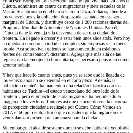
Francesco Bortignon, un sacerdote italiano que vive hace 24 años en
Cúcuta, administra un centro de migraciones y siete escuelas de la
Misión Scalabriniana en el barrio Camilo Daza. A diario, atiende a
los venezolanos y la población desplazada asentada en esta zona
marginal de Cúcuta, y distribuye cerca de 1.200 raciones diarias del
Programa Mundial de Alimentos de Naciones Unidas. Para él,
“Cúcuta tiene la ventaja y la desventaja de ser una ciudad de
frontera. Ha llegado a crecer y a estar bien unos años atrás. Pero hoy
ha quedado como una ciudad sin empleo, sin empresas y sin fuerza
propia. Acá sobreviven quienes se han convertido en eslabones
fuertes del contrabando”, dictamina. Agrega que más allá de las
repuestas a la emergencia humanitaria, es necesario pensar en cómo
generar trabajo.
Y hay que hacerlo cuanto antes, pues ya se sabe que la llegada de
los venezolanos no se detendrá en el corto plazo. Además, la
población cucuteña ha mantenido una relación histórica con los
habitantes de Táchira –el estado venezolano del otro lado de la
frontera–, pero el impacto de la ola migratoria ha perjudicado la
imagen de los vecinos. Tanto es así que de acuerdo con la encuesta
de percepción ciudadana realizada por Cúcuta Cómo Vamos en
2017, el 66 por ciento afirmó que considera que la migración de
venezolanos representa una amenaza para la ciudad.
Sin embargo, el alcalde sostiene que no se debe hablar de xenofobia