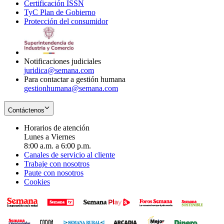
Certificación ISSN
Opens
in
window
new
TyC Plan de Gobierno
in
new
Opens
window
Protección del consumidor
new
window
in
Opens
window
new
in
window
new
window
Notificaciones judiciales
juridica@semana.com
Para contactar a gestión humana
gestionhumana@semana.com
Contáctenos
Horarios de atención
Lunes a Viernes
8:00 a.m. a 6:00 p.m.
Canales de servicio al cliente
Trabaje con nosotros
Paute con nosotros
Cookies