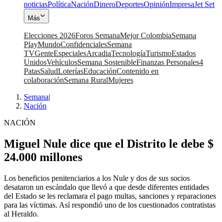
noticias
Política
Nación
Dinero
Deportes
Opinión
Impresa
Jet Set
Más
Elecciones 2026
Foros Semana
Mejor Colombia
Semana
Play
Mundo
Confidenciales
Semana
TV
Gente
Especiales
Arcadia
Tecnología
Turismo
Estados
Unidos
Vehículos
Semana Sostenible
Finanzas Personales
4
Patas
Salud
Loterías
Educación
Contenido en
colaboración
Semana Rural
Mujeres
Semana
|
Nación
NACIÓN
Miguel Nule dice que el Distrito le debe $
24.000 millones
Los beneficios penitenciarios a los Nule y dos de sus socios
desataron un escándalo que llevó a que desde diferentes entidades
del Estado se les reclamara el pago multas, sanciones y reparaciones
para las víctimas. Así respondió uno de los cuestionados contratistas
al Heraldo.