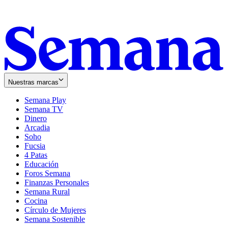
Nuestras marcas
Semana Play
Semana TV
Dinero
Arcadia
Soho
Opens
Fucsia
in
Opens
4 Patas
new
in
Educación
window
new
Foros Semana
window
Finanzas Personales
Semana Rural
Cocina
Círculo de Mujeres
Semana Sostenible