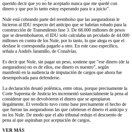
querido decir que yo no he aceptado nunca que me quedé con
dinero y que por lo tanto estoy esperando para ir a juicio”.
Nule está cobrando
parte del reembolso que las aseguradoras le
hicieron al IDU respecto del anticipo que se habrían robado para la
construcción de Transmilenio fase 3. De 68.000 millones de pesos
que se desembolsaron, el IDU solo calculaba un peculado de 44.000
millones en contra de los Nule, por lo tanto, lo que alega es que el
desfase le correspondía pagarlo a otro. En este caso específico,
señala a Andrés Jaramillo, de Conalvías.
Es decir que Nule, sin pagar un peso, sostiene que "ese dinero (de la
aseguradora) no es de ellos, ese dinero es nuestro”, según
manifestó en la audiencia de imputación de cargos que ahora fue
desempolvada para defenderse.
La declaración desató polémica, entre otras, porque precisamente la
Corte Suprema de Justicia les incrementó sustancialmente la pena al
considerar que no devolvieron el dinero que se apropiaron
ilegalmente. El veredicto tuvo como base precisamente el hecho de
que fueran las aseguradoras las que cubrieran el dinero el anticipo y
no los Nule. De modo que el alto tribunal redujo el descuento de
pena al que aspiraban por aceptación de cargos.
VER MÁS