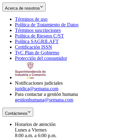
Acerca de nosotros
Términos de uso
Opens
Política de Tratamiento de Datos
in
Opens
Términos suscripciones
new
Opens
in
Política de Riesgos C/ST
window
in
Opens
new
Política SAGRILAFT
Opens
new
in
window
Certificación ISSN
Opens
in
window
new
TyC Plan de Gobierno
in
new
Opens
window
Protección del consumidor
new
window
in
Opens
window
new
in
window
new
window
Notificaciones judiciales
juridica@semana.com
Para contactar a gestión humana
gestionhumana@semana.com
Contáctenos
Horarios de atención
Lunes a Viernes
8:00 a.m. a 6:00 p.m.