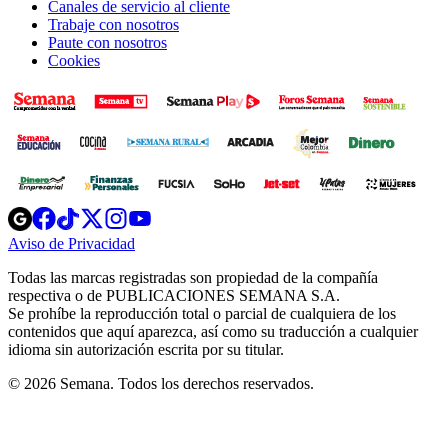
Canales de servicio al cliente
Trabaje con nosotros
Paute con nosotros
Cookies
Opens
Opens
Opens
Opens
Opens
in
in
in
in
in
Aviso de Privacidad
Opens
new
new
new
new
new
in
window
window
window
window
window
Todas las marcas registradas son propiedad de la compañía
new
respectiva o de PUBLICACIONES SEMANA S.A.
window
Se prohíbe la reproducción total o parcial de cualquiera de los
contenidos que aquí aparezca, así como su traducción a cualquier
idioma sin autorización escrita por su titular.
© 2026 Semana. Todos los derechos reservados.