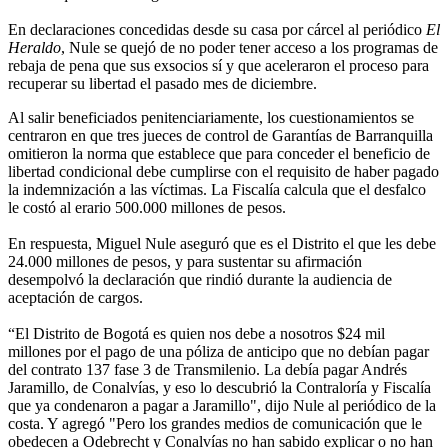
En declaraciones concedidas desde su casa por cárcel al periódico
El
Heraldo
, Nule se quejó de no poder tener acceso a los programas de
rebaja de pena que sus exsocios sí y que aceleraron el proceso para
recuperar su libertad el pasado mes de diciembre.
Al salir beneficiados penitenciariamente, los cuestionamientos se
centraron en que tres jueces de control de Garantías de Barranquilla
omitieron la norma que establece que para conceder el beneficio de
libertad condicional debe cumplirse con el requisito de haber pagado
la indemnización a las víctimas. La Fiscalía calcula que el desfalco
le costó al erario 500.000 millones de pesos.
En respuesta, Miguel Nule aseguró que es el Distrito el que les debe
24.000 millones de pesos, y para sustentar su afirmación
desempolvó la declaración que rindió durante la audiencia de
aceptación de cargos.
“El Distrito de Bogotá es quien nos debe a nosotros $24 mil
millones por el pago de una póliza de anticipo que no debían pagar
del contrato 137 fase 3 de Transmilenio. La debía pagar Andrés
Jaramillo, de Conalvías, y eso lo descubrió la Contraloría y Fiscalía
que ya condenaron a pagar a Jaramillo", dijo Nule al periódico de la
costa. Y agregó "Pero los grandes medios de comunicación que le
obedecen a Odebrecht y Conalvías no han sabido explicar o no han