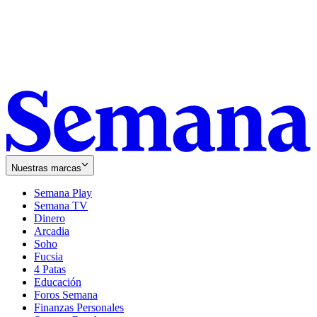
Nuestras marcas
Semana Play
Semana TV
Dinero
Arcadia
Soho
Opens
Fucsia
in
Opens
4 Patas
new
in
Educación
window
new
Foros Semana
window
Finanzas Personales