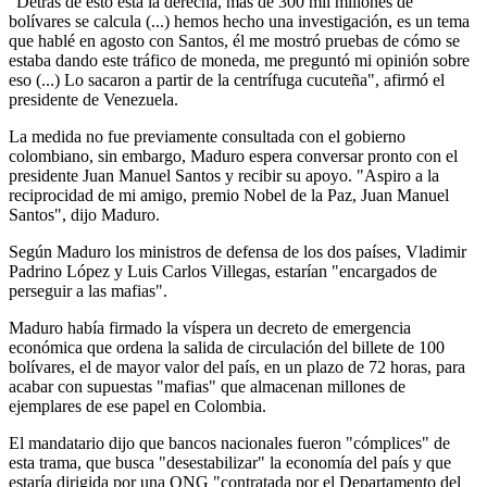
"Detrás de esto está la derecha, más de 300 mil millones de
bolívares se calcula (...) hemos hecho una investigación, es un tema
que hablé en agosto con Santos, él me mostró pruebas de cómo se
estaba dando este tráfico de moneda, me preguntó mi opinión sobre
eso (...) Lo sacaron a partir de la centrífuga cucuteña", afirmó el
presidente de Venezuela.
La medida no fue previamente consultada con el gobierno
colombiano, sin embargo, Maduro espera conversar pronto con el
presidente Juan Manuel Santos y recibir su apoyo. "Aspiro a la
reciprocidad de mi amigo, premio Nobel de la Paz, Juan Manuel
Santos", dijo Maduro.
Según Maduro los ministros de defensa de los dos países, Vladimir
Padrino López y Luis Carlos Villegas, estarían "encargados de
perseguir a las mafias".
Maduro había firmado la víspera un decreto de emergencia
económica que ordena la salida de circulación del billete de 100
bolívares, el de mayor valor del país, en un plazo de 72 horas, para
acabar con supuestas "mafias" que almacenan millones de
ejemplares de ese papel en Colombia.
El mandatario dijo que bancos nacionales fueron "cómplices" de
esta trama, que busca "desestabilizar" la economía del país y que
estaría dirigida por una ONG "contratada por el Departamento del