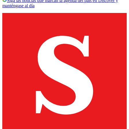
Siga las noticias que marcan la agenda del país en Discover y
manténgase al día