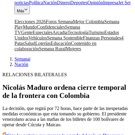
noticias
Política
Nación
Dinero
Deportes
Opinión
Impresa
Jet Set
Más
Elecciones 2026
Foros Semana
Mejor Colombia
Semana
Play
Mundo
Confidenciales
Semana
TV
Gente
Especiales
Arcadia
Tecnología
Turismo
Estados
Unidos
Vehículos
Semana Sostenible
Finanzas Personales
4
Patas
Salud
Loterías
Educación
Contenido en
colaboración
Semana Rural
Mujeres
Semana
|
Nación
RELACIONES BILATERALES
Nicolás Maduro ordena cierre temporal
de la frontera con Colombia
La decisión, que regirá por 72 horas, hace parte de las inesperadas
medidas económicas que esta tomando su gobierno. El presidente
venezolano acusa a las mafias de los billetes de 100 bolívares de
operar desde Cúcuta y Maicao.