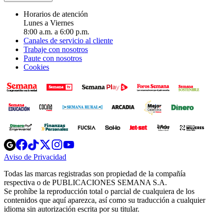
Horarios de atención
Lunes a Viernes
8:00 a.m. a 6:00 p.m.
Canales de servicio al cliente
Trabaje con nosotros
Paute con nosotros
Cookies
Opens
Opens
Opens
Opens
Opens
in
in
in
in
in
Aviso de Privacidad
Opens
new
new
new
new
new
in
window
window
window
window
window
Todas las marcas registradas son propiedad de la compañía
new
respectiva o de PUBLICACIONES SEMANA S.A.
window
Se prohíbe la reproducción total o parcial de cualquiera de los
contenidos que aquí aparezca, así como su traducción a cualquier
idioma sin autorización escrita por su titular.