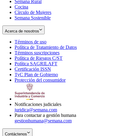
Semana Rural
Cocina
Círculo de Mujeres
Semana Sostenible
Acerca de nosotros
Términos de uso
Opens
Política de Tratamiento de Datos
in
Opens
Términos suscripciones
new
Opens
in
Política de Riesgos C/ST
window
in
Opens
new
Política SAGRILAFT
Opens
new
in
window
Certificación ISSN
Opens
in
window
new
TyC Plan de Gobierno
in
new
Opens
window
Protección del consumidor
new
window
in
Opens
window
new
in
window
new
window
Notificaciones judiciales
juridica@semana.com
Para contactar a gestión humana
gestionhumana@semana.com
Contáctenos