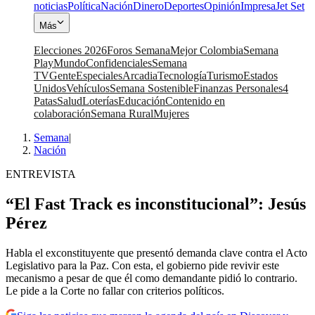
noticias
Política
Nación
Dinero
Deportes
Opinión
Impresa
Jet Set
Más
Elecciones 2026
Foros Semana
Mejor Colombia
Semana
Play
Mundo
Confidenciales
Semana
TV
Gente
Especiales
Arcadia
Tecnología
Turismo
Estados
Unidos
Vehículos
Semana Sostenible
Finanzas Personales
4
Patas
Salud
Loterías
Educación
Contenido en
colaboración
Semana Rural
Mujeres
Semana
|
Nación
ENTREVISTA
“El Fast Track es inconstitucional”: Jesús
Pérez
Habla el exconstituyente que presentó demanda clave contra el Acto
Legislativo para la Paz. Con esta, el gobierno pide revivir este
mecanismo a pesar de que él como demandante pidió lo contrario.
Le pide a la Corte no fallar con criterios políticos.