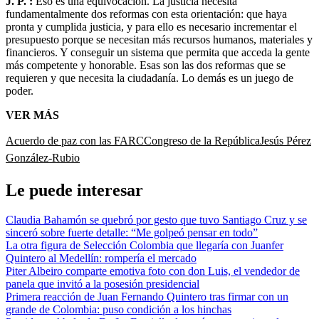
J. P. :
Eso es una equivocación. La justicia necesita
fundamentalmente dos reformas con esta orientación: que haya
pronta y cumplida justicia, y para ello es necesario incrementar el
presupuesto porque se necesitan más recursos humanos, materiales y
financieros. Y conseguir un sistema que permita que acceda la gente
más competente y honorable. Esas son las dos reformas que se
requieren y que necesita la ciudadanía. Lo demás es un juego de
poder.
VER MÁS
Acuerdo de paz con las FARC
Congreso de la República
Jesús Pérez
González-Rubio
Le puede interesar
Claudia Bahamón se quebró por gesto que tuvo Santiago Cruz y se
sinceró sobre fuerte detalle: “Me golpeó pensar en todo”
La otra figura de Selección Colombia que llegaría con Juanfer
Quintero al Medellín: rompería el mercado
Piter Albeiro comparte emotiva foto con don Luis, el vendedor de
panela que invitó a la posesión presidencial
Primera reacción de Juan Fernando Quintero tras firmar con un
grande de Colombia: puso condición a los hinchas