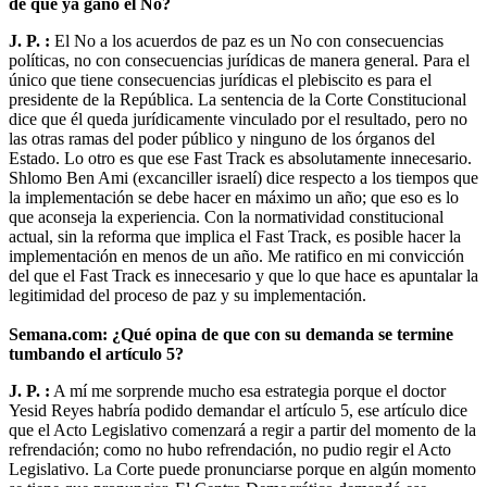
de que ya ganó el No?
J. P. :
El No a los acuerdos de paz es un No con consecuencias
políticas, no con consecuencias jurídicas de manera general. Para el
único que tiene consecuencias jurídicas el plebiscito es para el
presidente de la República. La sentencia de la Corte Constitucional
dice que él queda jurídicamente vinculado por el resultado, pero no
las otras ramas del poder público y ninguno de los órganos del
Estado. Lo otro es que ese Fast Track es absolutamente innecesario.
Shlomo Ben Ami (excanciller israelí) dice respecto a los tiempos que
la implementación se debe hacer en máximo un año; que eso es lo
que aconseja la experiencia. Con la normatividad constitucional
actual, sin la reforma que implica el Fast Track, es posible hacer la
implementación en menos de un año. Me ratifico en mi convicción
del que el Fast Track es innecesario y que lo que hace es apuntalar la
legitimidad del proceso de paz y su implementación.
Semana.com: ¿Qué opina de que con su demanda se termine
tumbando el artículo 5?
J. P. :
A mí me sorprende mucho esa estrategia porque el doctor
Yesid Reyes habría podido demandar el artículo 5, ese artículo dice
que el Acto Legislativo comenzará a regir a partir del momento de la
refrendación; como no hubo refrendación, no pudio regir el Acto
Legislativo. La Corte puede pronunciarse porque en algún momento