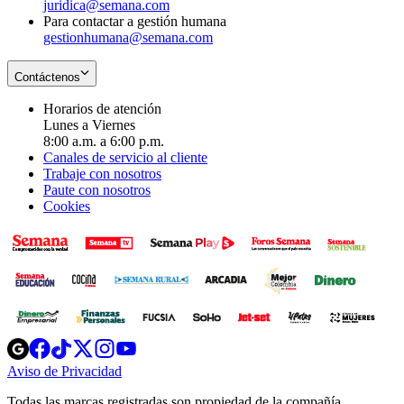
juridica@semana.com
Para contactar a gestión humana
gestionhumana@semana.com
Contáctenos
Horarios de atención
Lunes a Viernes
8:00 a.m. a 6:00 p.m.
Canales de servicio al cliente
Trabaje con nosotros
Paute con nosotros
Cookies
Opens
Opens
Opens
Opens
Opens
in
in
in
in
in
Aviso de Privacidad
Opens
new
new
new
new
new
in
window
window
window
window
window
Todas las marcas registradas son propiedad de la compañía
new