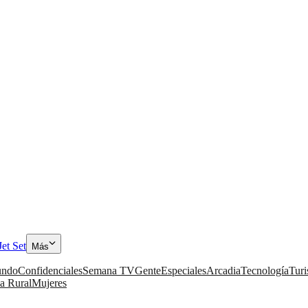
Jet Set
Más
ndo
Confidenciales
Semana TV
Gente
Especiales
Arcadia
Tecnología
Tur
a Rural
Mujeres