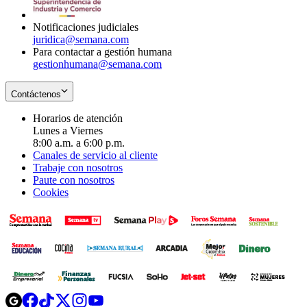
window
Notificaciones judiciales
juridica@semana.com
Para contactar a gestión humana
gestionhumana@semana.com
Contáctenos
Horarios de atención
Lunes a Viernes
8:00 a.m. a 6:00 p.m.
Canales de servicio al cliente
Trabaje con nosotros
Paute con nosotros
Cookies
Opens
Opens
Opens
Opens
Opens