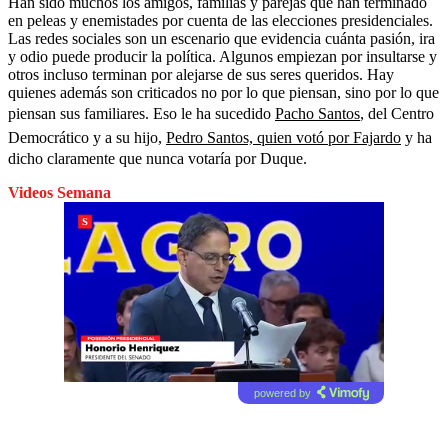
Han sido muchos los amigos, familias y parejas que han terminado
en peleas y enemistades por cuenta de las elecciones presidenciales.
Las redes sociales son un escenario que evidencia cuánta pasión, ira
y odio puede producir la política. Algunos empiezan por insultarse y
otros incluso terminan por alejarse de sus seres queridos. Hay
quienes además son criticados no por lo que piensan, sino por lo que
piensan sus familiares. Eso le ha sucedido
Pacho Santos
, del Centro
Democrático y a su hijo,
Pedro Santos, quien votó por Fajardo
y ha
dicho claramente que nunca votaría por Duque.
Videos Semana
powered by