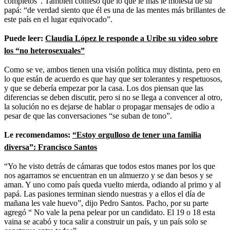
completos”. También confesó que lo que le más le molesta de su
papá: “de verdad siento que él es una de las mentes más brillantes de
este país en el lugar equivocado”.
Puede leer:
Claudia López le responde a Uribe su video sobre
los “no heterosexuales”
Como se ve, ambos tienen una visión política muy distinta, pero en
lo que están de acuerdo es que hay que ser tolerantes y respetuosos,
y que se debería empezar por la casa. Los dos piensan que las
diferencias se deben discutir, pero si no se llega a convencer al otro,
la solución no es dejarse de hablar o propagar mensajes de odio a
pesar de que las conversaciones “se suban de tono”.
Le recomendamos:
“Estoy orgulloso de tener una familia
diversa”: Francisco Santos
“Yo he visto detrás de cámaras que todos estos manes por los que
nos agarramos se encuentran en un almuerzo y se dan besos y se
aman. Y uno como país queda vuelto mierda, odiando al primo y al
papá. Las pasiones terminan siendo nuestras y a ellos el día de
mañana les vale huevo”, dijo Pedro Santos. Pacho, por su parte
agregó “ No vale la pena pelear por un candidato. El 19 o 18 esta
vaina se acabó y toca salir a construir un país, y un país solo se