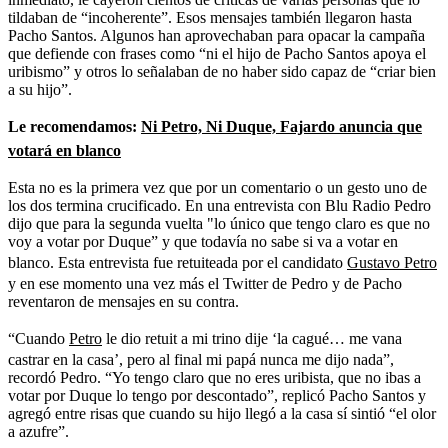
tildaban de “incoherente”. Esos mensajes también llegaron hasta
Pacho Santos. Algunos han aprovechaban para opacar la campaña
que defiende con frases como “ni el hijo de Pacho Santos apoya el
uribismo” y otros lo señalaban de no haber sido capaz de “criar bien
a su hijo”.
Le recomendamos:
Ni Petro, Ni Duque, Fajardo anuncia que
votará en blanco
Esta no es la primera vez que por un comentario o un gesto uno de
los dos termina crucificado. En una entrevista con Blu Radio Pedro
dijo que para la segunda vuelta "lo único que tengo claro es que no
voy a votar por Duque” y que todavía no sabe si va a votar en
blanco. Esta entrevista fue retuiteada por el candidato
Gustavo Petro
y en ese momento una vez más el Twitter de Pedro y de Pacho
reventaron de mensajes en su contra.
“Cuando
Petro
le dio retuit a mi trino dije ‘la cagué… me vana
castrar en la casa’, pero al final mi papá nunca me dijo nada”,
recordó Pedro. “Yo tengo claro que no eres uribista, que no ibas a
votar por Duque lo tengo por descontado”, replicó Pacho Santos y
agregó entre risas que cuando su hijo llegó a la casa sí sintió “el olor
a azufre”.