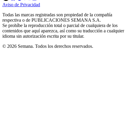
in
in
in
in
in
Aviso de Privacidad
Opens
new
new
new
new
new
in
window
window
window
window
window
Todas las marcas registradas son propiedad de la compañía
new
respectiva o de PUBLICACIONES SEMANA S.A.
window
Se prohíbe la reproducción total o parcial de cualquiera de los
contenidos que aquí aparezca, así como su traducción a cualquier
idioma sin autorización escrita por su titular.
© 2026 Semana. Todos los derechos reservados.