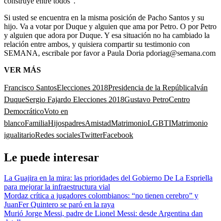
construye entre todos”.
Si usted se encuentra en la misma posición de Pacho Santos y su
hijo. Va a votar por Duque y alguien que ama por Petro. O por Petro
y alguien que adora por Duque. Y esa situación no ha cambiado la
relación entre ambos, y quisiera compartir su testimonio con
SEMANA, escribale por favor a Paula Doria pdoriag@semana.com
VER MÁS
Francisco Santos
Elecciones 2018
Presidencia de la República
Iván
Duque
Sergio Fajardo Elecciones 2018
Gustavo Petro
Centro
Democrático
Voto en
blanco
Familia
Hijos
padres
Amistad
Matrimonio
LGBTI
Matrimonio
igualitario
Redes sociales
Twitter
Facebook
Le puede interesar
La Guajira en la mira: las prioridades del Gobierno De La Espriella
para mejorar la infraestructura vial
Mordaz crítica a jugadores colombianos: “no tienen cerebro” y
JuanFer Quintero se paró en la raya
Murió Jorge Messi, padre de Lionel Messi: desde Argentina dan