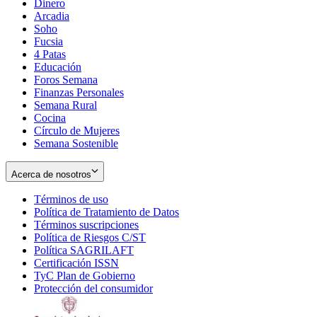
Dinero
Arcadia
Soho
Opens
Fucsia
in
Opens
4 Patas
new
in
Educación
window
new
Foros Semana
window
Finanzas Personales
Semana Rural
Cocina
Círculo de Mujeres
Semana Sostenible
Acerca de nosotros
Términos de uso
Opens
Política de Tratamiento de Datos
in
Opens
Términos suscripciones
new
Opens
in
Política de Riesgos C/ST
window
in
Opens
new
Política SAGRILAFT
Opens
new
in
window
Certificación ISSN
Opens
in
window
new
TyC Plan de Gobierno
in
new
Opens
window
Protección del consumidor
new
window
in
Opens
window
new
in
window
new