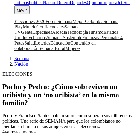
noticias
Política
Nación
Dinero
Deportes
Opinión
Impresa
Jet Set
Más
Elecciones 2026
Foros Semana
Mejor Colombia
Semana
Play
Mundo
Confidenciales
Semana
TV
Gente
Especiales
Arcadia
Tecnología
Turismo
Estados
Unidos
Vehículos
Semana Sostenible
Finanzas Personales
4
Patas
Salud
Loterías
Educación
Contenido en
colaboración
Semana Rural
Mujeres
Semana
|
Nación
ELECCIONES
Pacho y Pedro: ¿Cómo sobreviven un
uribista y un ‘no uribista’ en la misma
familia?
Pedro y Francisco Santos hablan sobre cómo superan sus diferencias
políticas. Una serie de SEMANA para que los colombianos no
pierdan su familia ni sus amigos en estas elecciones.
#vamoacalmarnos.