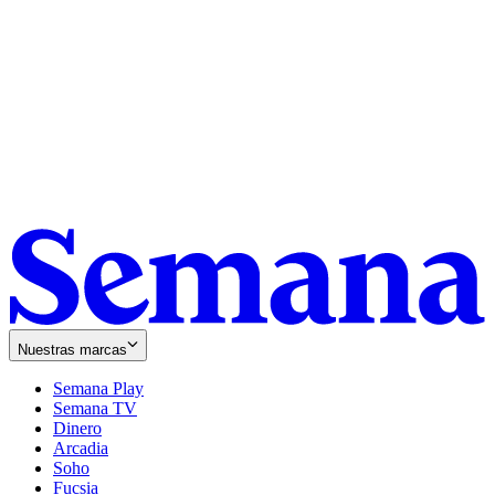
Nuestras marcas
Semana Play
Semana TV
Dinero
Arcadia
Soho
Opens
Fucsia
in
Opens