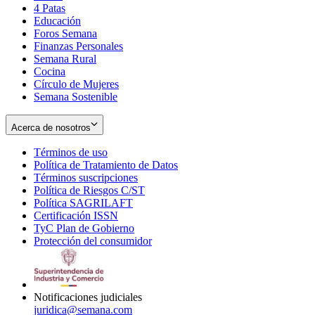
4 Patas
new
in
Educación
window
new
Foros Semana
window
Finanzas Personales
Semana Rural
Cocina
Círculo de Mujeres
Semana Sostenible
Acerca de nosotros
Términos de uso
Opens
Política de Tratamiento de Datos
in
Opens
Términos suscripciones
new
Opens
in
Política de Riesgos C/ST
window
in
Opens
new
Política SAGRILAFT
Opens
new
in
window
Certificación ISSN
Opens
in
window
new
TyC Plan de Gobierno
in
new
Opens
window
Protección del consumidor
new
window
in
Opens
window
new
in
window
new
window
Notificaciones judiciales
juridica@semana.com