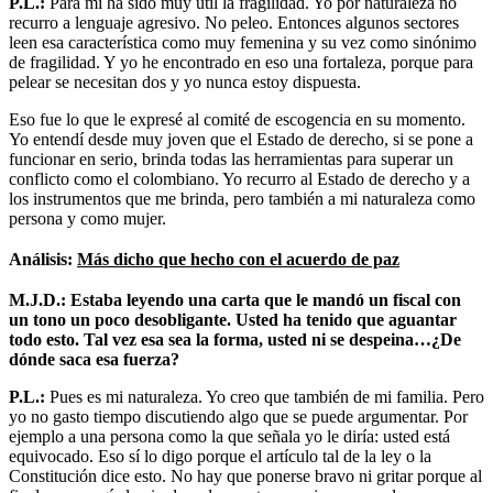
P.L.:
Para mí ha sido muy útil la fragilidad. Yo por naturaleza no
recurro a lenguaje agresivo. No peleo. Entonces algunos sectores
leen esa característica como muy femenina y su vez como sinónimo
de fragilidad. Y yo he encontrado en eso una fortaleza, porque para
pelear se necesitan dos y yo nunca estoy dispuesta.
Eso fue lo que le expresé al comité de escogencia en su momento.
Yo entendí desde muy joven que el Estado de derecho, si se pone a
funcionar en serio, brinda todas las herramientas para superar un
conflicto como el colombiano. Yo recurro al Estado de derecho y a
los instrumentos que me brinda, pero también a mi naturaleza como
persona y como mujer.
Análisis:
Más dicho que hecho con el acuerdo de paz
M.J.D.: Estaba leyendo una carta que le mandó un fiscal con
un tono un poco desobligante. Usted ha tenido que aguantar
todo esto. Tal vez esa sea la forma, usted ni se despeina…¿De
dónde saca esa fuerza?
P.L.:
Pues es mi naturaleza. Yo creo que también de mi familia. Pero
yo no gasto tiempo discutiendo algo que se puede argumentar. Por
ejemplo a una persona como la que señala yo le diría: usted está
equivocado. Eso sí lo digo porque el artículo tal de la ley o la
Constitución dice esto. No hay que ponerse bravo ni gritar porque al