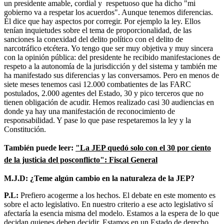
un presidente amable, cordial y respetuoso que ha dicho "mi
gobierno va a respetar los acuerdos". Aunque tenemos diferencias.
Él dice que hay aspectos por corregir. Por ejemplo la ley. Ellos
tenían inquietudes sobre el tema de proporcionalidad, de las
sanciones la conexidad del delito político con el delito de
narcotráfico etcétera. Yo tengo que ser muy objetiva y muy sincera
con la opinión pública: del presidente he recibido manifestaciones de
respeto a la autonomía de la jurisdicción y del sistema y también me
ha manifestado sus diferencias y las conversamos. Pero en menos de
siete meses tenemos casi 12.000 combatientes de las FARC
postulados, 2.000 agentes del Estado, 30 y pico terceros que no
tienen obligación de acudir. Hemos realizado casi 30 audiencias en
donde ya hay una manifestación de reconocimiento de
responsabilidad. Y pase lo que pase respetaremos la ley y la
Constitución.
También puede leer:
"La JEP quedó solo con el 30 por ciento
de la justicia del posconflicto": Fiscal General
M.J.D: ¿Teme algún cambio en la naturaleza de la JEP?
P.L:
Prefiero acogerme a los hechos. El debate en este momento es
sobre el acto legislativo. En nuestro criterio a ese acto legislativo sí
afectaría la esencia misma del modelo. Estamos a la espera de lo que
decidan quienes deben decidir. Estamos en un Estado de derecho