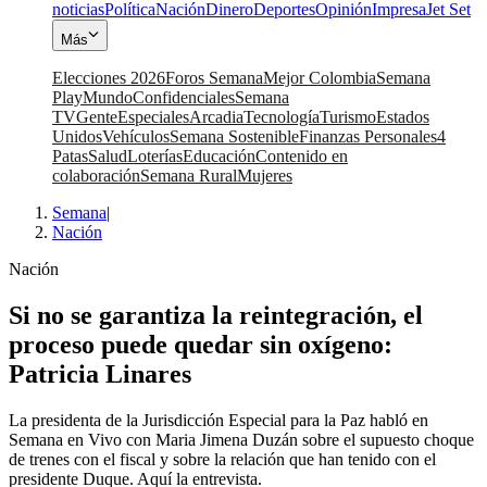
noticias
Política
Nación
Dinero
Deportes
Opinión
Impresa
Jet Set
Más
Elecciones 2026
Foros Semana
Mejor Colombia
Semana
Play
Mundo
Confidenciales
Semana
TV
Gente
Especiales
Arcadia
Tecnología
Turismo
Estados
Unidos
Vehículos
Semana Sostenible
Finanzas Personales
4
Patas
Salud
Loterías
Educación
Contenido en
colaboración
Semana Rural
Mujeres
Semana
|
Nación
Nación
Si no se garantiza la reintegración, el
proceso puede quedar sin oxígeno:
Patricia Linares
La presidenta de la Jurisdicción Especial para la Paz habló en
Semana en Vivo con Maria Jimena Duzán sobre el supuesto choque
de trenes con el fiscal y sobre la relación que han tenido con el
presidente Duque. Aquí la entrevista.