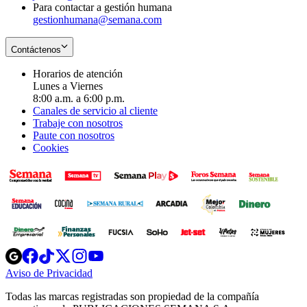
Para contactar a gestión humana
gestionhumana@semana.com
Contáctenos
Horarios de atención
Lunes a Viernes
8:00 a.m. a 6:00 p.m.
Canales de servicio al cliente
Trabaje con nosotros
Paute con nosotros
Cookies
Opens
Opens
Opens
Opens
Opens
in
in
in
in
in
Aviso de Privacidad
Opens
new
new
new
new
new
in
window
window
window
window
window
Todas las marcas registradas son propiedad de la compañía
new