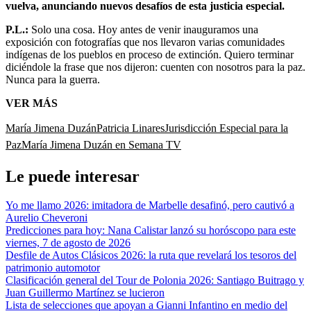
vuelva, anunciando nuevos desafíos de esta justicia especial.
P.L.:
Solo una cosa. Hoy antes de venir inauguramos una
exposición con fotografías que nos llevaron varias comunidades
indígenas de los pueblos en proceso de extinción. Quiero terminar
diciéndole la frase que nos dijeron: cuenten con nosotros para la paz.
Nunca para la guerra.
VER MÁS
María Jimena Duzán
Patricia Linares
Jurisdicción Especial para la
Paz
María Jimena Duzán en Semana TV
Le puede interesar
Yo me llamo 2026: imitadora de Marbelle desafinó, pero cautivó a
Aurelio Cheveroni
Predicciones para hoy: Nana Calistar lanzó su horóscopo para este
viernes, 7 de agosto de 2026
Desfile de Autos Clásicos 2026: la ruta que revelará los tesoros del
patrimonio automotor
Clasificación general del Tour de Polonia 2026: Santiago Buitrago y
Juan Guillermo Martínez se lucieron
Lista de selecciones que apoyan a Gianni Infantino en medio del