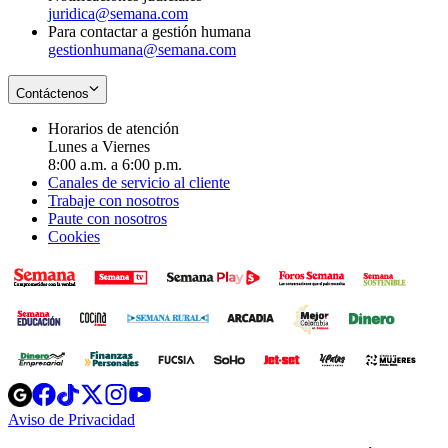
juridica@semana.com
Para contactar a gestión humana
gestionhumana@semana.com
Contáctenos
Horarios de atención
Lunes a Viernes
8:00 a.m. a 6:00 p.m.
Canales de servicio al cliente
Trabaje con nosotros
Paute con nosotros
Cookies
Opens
Opens
Opens
Opens
Opens
in
in
in
in
in
Aviso de Privacidad
Opens
new
new
new
new
new
in
window
window
window
window
window