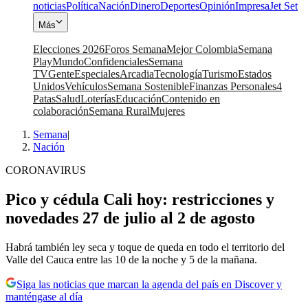
noticias
Política
Nación
Dinero
Deportes
Opinión
Impresa
Jet Set
Más
Elecciones 2026
Foros Semana
Mejor Colombia
Semana
Play
Mundo
Confidenciales
Semana
TV
Gente
Especiales
Arcadia
Tecnología
Turismo
Estados
Unidos
Vehículos
Semana Sostenible
Finanzas Personales
4
Patas
Salud
Loterías
Educación
Contenido en
colaboración
Semana Rural
Mujeres
Semana
|
Nación
CORONAVIRUS
Pico y cédula Cali hoy: restricciones y
novedades 27 de julio al 2 de agosto
Habrá también ley seca y toque de queda en todo el territorio del
Valle del Cauca entre las 10 de la noche y 5 de la mañana.
Siga las noticias que marcan la agenda del país en Discover y
manténgase al día