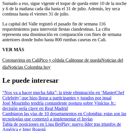
Sumado a eso, sigue vigente el toque de queda entre 10 de la noche
y 6 de la mañana cada día hasta el 31 de julio. Además, ley seca
continua hasta el viernes 31 de julio.
La capital del Valle registró el pasado fin de semana 116
requerimientos para intervenir fiestas clandestinas. La cifra
representa una disminución en comparación con fines de semana
anteriores donde hubo hasta 800 rumbas caseras en Cali.
VER MÁS
Coronavirus en Cali
Pico y cédula Cali
toque de queda
Noticias del
día
Noticias Colombia hoy
Le puede interesar
“Nos va a hacer mucha falta”: la triste eliminación en ‘MasterChef
Celebrity’ que hizo llorar a participantes y jurados por igual
José Mourinho tendría contundente postura sobre Vinícius Jr.:
decisión sería clave en Real Madrid
Cambiaron las vías de 10 departamentos en Colombia: estas son las
tecnologías que comenzó a implementar el Invías
Tabla de posiciones en Liga BetPlay: nuevo líder tras triunfos de
América e Inter Bogotá