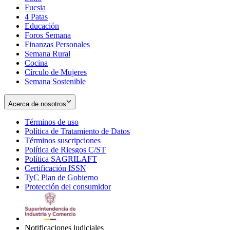
Fucsia
in
Opens
4 Patas
new
in
Educación
window
new
Foros Semana
window
Finanzas Personales
Semana Rural
Cocina
Círculo de Mujeres
Semana Sostenible
Acerca de nosotros
Términos de uso
Opens
Política de Tratamiento de Datos
in
Opens
Términos suscripciones
new
Opens
in
Política de Riesgos C/ST
window
in
Opens
new
Política SAGRILAFT
Opens
new
in
window
Certificación ISSN
Opens
in
window
new
TyC Plan de Gobierno
in
new
Opens
window
Protección del consumidor
new
window
in
Opens
window
new
in
window
new
window
Notificaciones judiciales