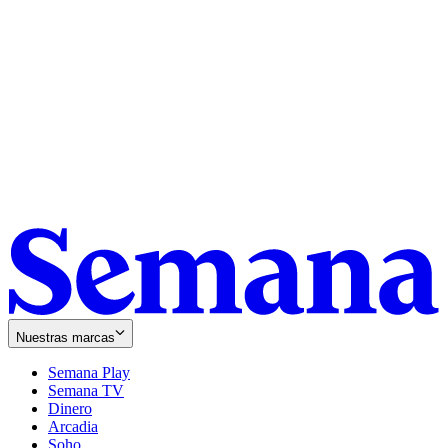
Nuestras marcas
Semana Play
Semana TV
Dinero
Arcadia
Soho
Opens