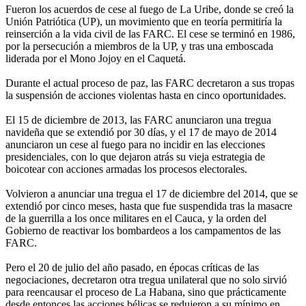
Fueron los acuerdos de cese al fuego de La Uribe, donde se creó la
Unión Patriótica (UP), un movimiento que en teoría permitiría la
reinserción a la vida civil de las FARC. El cese se terminó en 1986,
por la persecución a miembros de la UP, y tras una emboscada
liderada por el Mono Jojoy en el Caquetá.
Durante el actual proceso de paz, las FARC decretaron a sus tropas
la suspensión de acciones violentas hasta en cinco oportunidades.
El 15 de diciembre de 2013, las FARC anunciaron una tregua
navideña que se extendió por 30 días, y el 17 de mayo de 2014
anunciaron un cese al fuego para no incidir en las elecciones
presidenciales, con lo que dejaron atrás su vieja estrategia de
boicotear con acciones armadas los procesos electorales.
Volvieron a anunciar una tregua el 17 de diciembre del 2014, que se
extendió por cinco meses, hasta que fue suspendida tras la masacre
de la guerrilla a los once militares en el Cauca, y la orden del
Gobierno de reactivar los bombardeos a los campamentos de las
FARC.
Pero el 20 de julio del año pasado, en épocas críticas de las
negociaciones, decretaron otra tregua unilateral que no solo sirvió
para reencausar el proceso de La Habana, sino que prácticamente
desde entonces las acciones bélicas se redujeron a su mínimo en