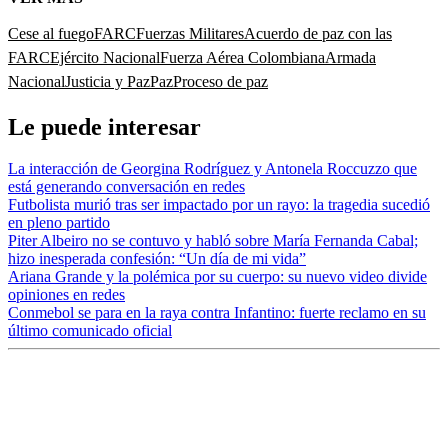
Cese al fuego
FARC
Fuerzas Militares
Acuerdo de paz con las
FARC
Ejército Nacional
Fuerza Aérea Colombiana
Armada
Nacional
Justicia y Paz
Paz
Proceso de paz
Le puede interesar
La interacción de Georgina Rodríguez y Antonela Roccuzzo que
está generando conversación en redes
Futbolista murió tras ser impactado por un rayo: la tragedia sucedió
en pleno partido
Piter Albeiro no se contuvo y habló sobre María Fernanda Cabal;
hizo inesperada confesión: “Un día de mi vida”
Ariana Grande y la polémica por su cuerpo: su nuevo video divide
opiniones en redes
Conmebol se para en la raya contra Infantino: fuerte reclamo en su
último comunicado oficial