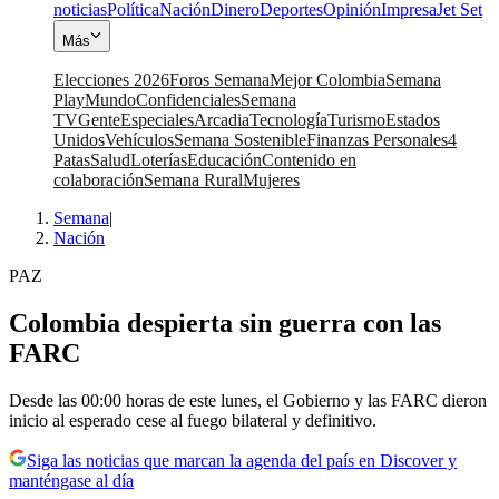
noticias
Política
Nación
Dinero
Deportes
Opinión
Impresa
Jet Set
Más
Elecciones 2026
Foros Semana
Mejor Colombia
Semana
Play
Mundo
Confidenciales
Semana
TV
Gente
Especiales
Arcadia
Tecnología
Turismo
Estados
Unidos
Vehículos
Semana Sostenible
Finanzas Personales
4
Patas
Salud
Loterías
Educación
Contenido en
colaboración
Semana Rural
Mujeres
Semana
|
Nación
PAZ
Colombia despierta sin guerra con las
FARC
Desde las 00:00 horas de este lunes, el Gobierno y las FARC dieron
inicio al esperado cese al fuego bilateral y definitivo.
Siga las noticias que marcan la agenda del país en Discover y
manténgase al día