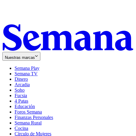
Nuestras marcas
Semana Play
Semana TV
Dinero
Arcadia
Soho
Opens
Fucsia
in
Opens
4 Patas
new
in
Educación
window
new
Foros Semana
window
Finanzas Personales
Semana Rural
Cocina
Círculo de Mujeres