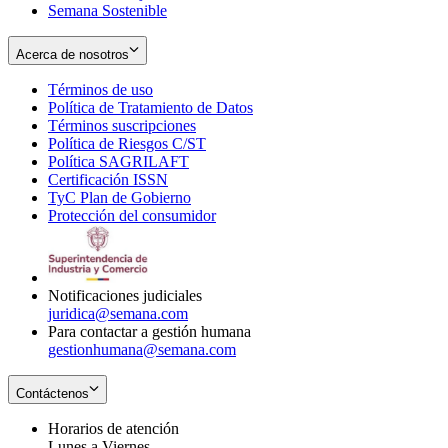
Semana Sostenible
Acerca de nosotros
Términos de uso
Opens
Política de Tratamiento de Datos
in
Opens
Términos suscripciones
new
Opens
in
Política de Riesgos C/ST
window
in
Opens
new
Política SAGRILAFT
Opens
new
in
window
Certificación ISSN
Opens
in
window
new
TyC Plan de Gobierno
in
new
Opens
window
Protección del consumidor
new
window
in
Opens
window
new
in
window
new
window
Notificaciones judiciales
juridica@semana.com
Para contactar a gestión humana
gestionhumana@semana.com
Contáctenos
Horarios de atención
Lunes a Viernes