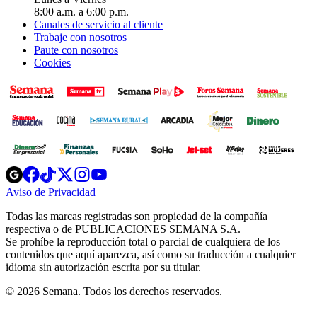
8:00 a.m. a 6:00 p.m.
Canales de servicio al cliente
Trabaje con nosotros
Paute con nosotros
Cookies
Opens
Opens
Opens
Opens
Opens
in
in
in
in
in
Aviso de Privacidad
Opens
new
new
new
new
new
in
window
window
window
window
window
Todas las marcas registradas son propiedad de la compañía
new
respectiva o de PUBLICACIONES SEMANA S.A.
window
Se prohíbe la reproducción total o parcial de cualquiera de los
contenidos que aquí aparezca, así como su traducción a cualquier
idioma sin autorización escrita por su titular.
© 2026 Semana. Todos los derechos reservados.