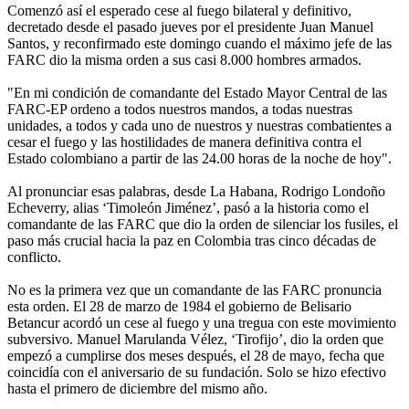
Comenzó así el esperado cese al fuego bilateral y definitivo,
decretado desde el pasado jueves por el presidente Juan Manuel
Santos, y reconfirmado este domingo cuando el máximo jefe de las
FARC dio la misma orden a sus casi 8.000 hombres armados.
"En mi condición de comandante del Estado Mayor Central de las
FARC-EP ordeno a todos nuestros mandos, a todas nuestras
unidades, a todos y cada uno de nuestros y nuestras combatientes a
cesar el fuego y las hostilidades de manera definitiva contra el
Estado colombiano a partir de las 24.00 horas de la noche de hoy".
Al pronunciar esas palabras, desde La Habana, Rodrigo Londoño
Echeverry, alias ‘Timoleón Jiménez’, pasó a la historia como el
comandante de las FARC que dio la orden de silenciar los fusiles, el
paso más crucial hacia la paz en Colombia tras cinco décadas de
conflicto.
No es la primera vez que un comandante de las FARC pronuncia
esta orden. El 28 de marzo de 1984 el gobierno de Belisario
Betancur acordó un cese al fuego y una tregua con este movimiento
subversivo. Manuel Marulanda Vélez, ‘Tirofijo’, dio la orden que
empezó a cumplirse dos meses después, el 28 de mayo, fecha que
coincidía con el aniversario de su fundación. Solo se hizo efectivo
hasta el primero de diciembre del mismo año.