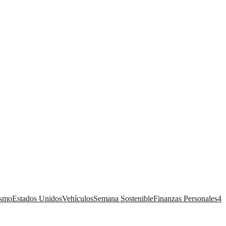
ismo
Estados Unidos
Vehículos
Semana Sostenible
Finanzas Personales
4