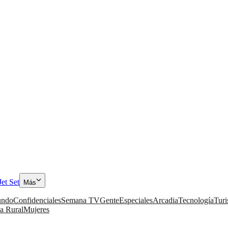
Jet Set
Más
ndo
Confidenciales
Semana TV
Gente
Especiales
Arcadia
Tecnología
Tur
a Rural
Mujeres