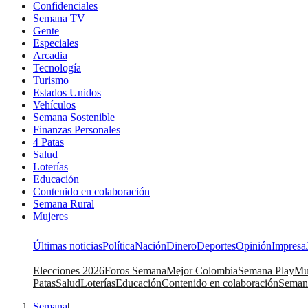
Confidenciales
Semana TV
Gente
Especiales
Arcadia
Tecnología
Turismo
Estados Unidos
Vehículos
Semana Sostenible
Finanzas Personales
4 Patas
Salud
Loterías
Educación
Contenido en colaboración
Semana Rural
Mujeres
Últimas noticias
Política
Nación
Dinero
Deportes
Opinión
Impresa
Elecciones 2026
Foros Semana
Mejor Colombia
Semana Play
Mu
Patas
Salud
Loterías
Educación
Contenido en colaboración
Seman
Semana
|