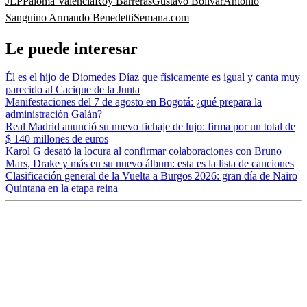
JEP
Paloma Valencia
Roy Barreras
Gustavo Bolívar
Antonio
Sanguino
Armando Benedetti
Semana.com
Le puede interesar
Él es el hijo de Diomedes Díaz que físicamente es igual y canta muy
parecido al Cacique de la Junta
Manifestaciones del 7 de agosto en Bogotá: ¿qué prepara la
administración Galán?
Real Madrid anunció su nuevo fichaje de lujo: firma por un total de
$ 140 millones de euros
Karol G desató la locura al confirmar colaboraciones con Bruno
Mars, Drake y más en su nuevo álbum: esta es la lista de canciones
Clasificación general de la Vuelta a Burgos 2026: gran día de Nairo
Quintana en la etapa reina