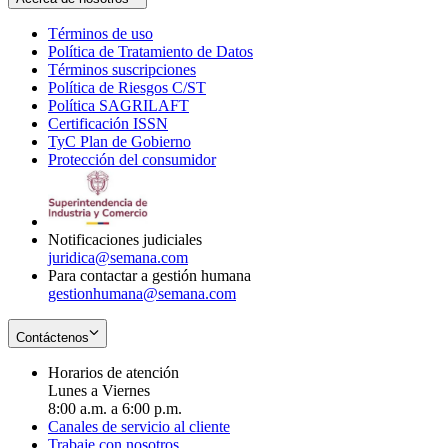
Términos de uso
Opens
Política de Tratamiento de Datos
in
Opens
Términos suscripciones
new
Opens
in
Política de Riesgos C/ST
window
in
Opens
new
Política SAGRILAFT
Opens
new
in
window
Certificación ISSN
Opens
in
window
new
TyC Plan de Gobierno
in
new
Opens
window
Protección del consumidor
new
window
in
Opens
window
new
in
window
new
window
Notificaciones judiciales
juridica@semana.com
Para contactar a gestión humana
gestionhumana@semana.com
Contáctenos
Horarios de atención
Lunes a Viernes
8:00 a.m. a 6:00 p.m.
Canales de servicio al cliente
Trabaje con nosotros