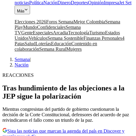
noticias
Política
Nación
Dinero
Deportes
Opinión
Impresa
Jet Set
Más
Elecciones 2026
Foros Semana
Mejor Colombia
Semana
Play
Mundo
Confidenciales
Semana
TV
Gente
Especiales
Arcadia
Tecnología
Turismo
Estados
Unidos
Vehículos
Semana Sostenible
Finanzas Personales
4
Patas
Salud
Loterías
Educación
Contenido en
colaboración
Semana Rural
Mujeres
Semana
|
Nación
REACCIONES
Tras hundimiento de las objeciones a la
JEP sigue la polarización
Mientras congresistas del partido de gobierno cuestionaron la
decisión de la Corte Constitucional, defensores del acuerdo de paz
reivindicaron el fallo como un triunfo de la paz.
Siga las noticias que marcan la agenda del país en Discover y