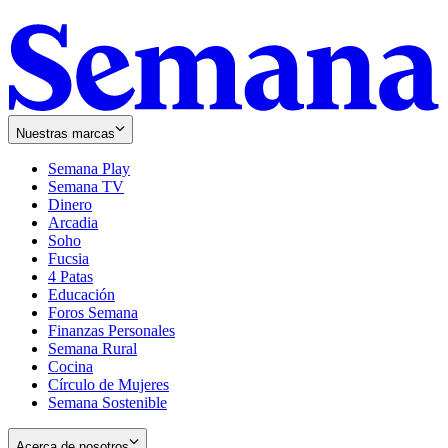
Nuestras marcas
Semana Play
Semana TV
Dinero
Arcadia
Soho
Opens
Fucsia
in
Opens
4 Patas
new
in
Educación
window
new
Foros Semana
window
Finanzas Personales
Semana Rural
Cocina
Círculo de Mujeres
Semana Sostenible
Acerca de nosotros