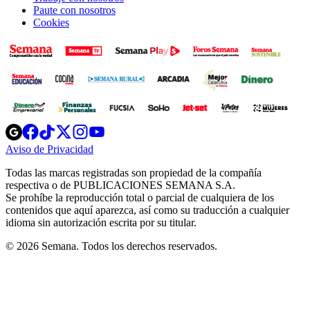
Paute con nosotros
Cookies
Opens
Opens
Opens
Opens
Opens
in
in
in
in
in
Aviso de Privacidad
Opens
new
new
new
new
new
in
window
window
window
window
window
Todas las marcas registradas son propiedad de la compañía
new
respectiva o de PUBLICACIONES SEMANA S.A.
window
Se prohíbe la reproducción total o parcial de cualquiera de los
contenidos que aquí aparezca, así como su traducción a cualquier
idioma sin autorización escrita por su titular.
© 2026 Semana. Todos los derechos reservados.