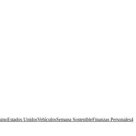
ismo
Estados Unidos
Vehículos
Semana Sostenible
Finanzas Personales
4