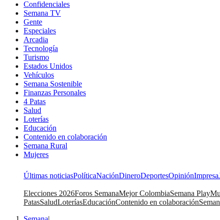
Confidenciales
Semana TV
Gente
Especiales
Arcadia
Tecnología
Turismo
Estados Unidos
Vehículos
Semana Sostenible
Finanzas Personales
4 Patas
Salud
Loterías
Educación
Contenido en colaboración
Semana Rural
Mujeres
Últimas noticias
Política
Nación
Dinero
Deportes
Opinión
Impresa
Elecciones 2026
Foros Semana
Mejor Colombia
Semana Play
Mu
Patas
Salud
Loterías
Educación
Contenido en colaboración
Seman
Semana
|