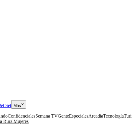
Jet Set
Más
ndo
Confidenciales
Semana TV
Gente
Especiales
Arcadia
Tecnología
Tur
a Rural
Mujeres