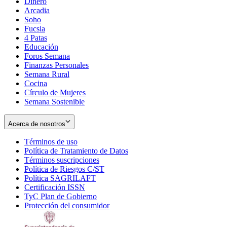
Dinero
Arcadia
Soho
Opens
Fucsia
in
Opens
4 Patas
new
in
Educación
window
new
Foros Semana
window
Finanzas Personales
Semana Rural
Cocina
Círculo de Mujeres
Semana Sostenible
Acerca de nosotros
Términos de uso
Opens
Política de Tratamiento de Datos
in
Opens
Términos suscripciones
new
Opens
in
Política de Riesgos C/ST
window
in
Opens
new
Política SAGRILAFT
Opens
new
in
window
Certificación ISSN
Opens
in
window
new
TyC Plan de Gobierno
in
new
Opens
window
Protección del consumidor
new
window
in
Opens
window
new
in
window
new