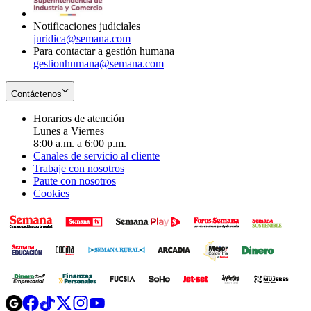
window
Notificaciones judiciales
juridica@semana.com
Para contactar a gestión humana
gestionhumana@semana.com
Contáctenos
Horarios de atención
Lunes a Viernes
8:00 a.m. a 6:00 p.m.
Canales de servicio al cliente
Trabaje con nosotros
Paute con nosotros
Cookies
Opens
Opens
Opens
Opens
Opens