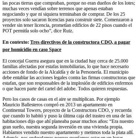
las pocas tierras que compraban, porque no eran dueños de los lotes;
muchas veces vendían sobre terrenos que apenas estaban
negociando y que ni siquiera terminaban de comprar. De los 25
proyectos solo sacaron licencias para construir siete. Comenzaron a
vender sin tener licencia, prometían edificios de 22 pisos cuando el
POT permitía solo ocho”, dice Ruiz.
En contexto:
Tres directivos de la constructora CDO, a pagar
por homicidio en caso Space
El concejal Guerra asegura que en la ciudad hay cerca de 25.000
familias afectadas por estafas inmobiliarias, lo que hace necesario
acciones de fondo de la Alcaldía y de la Personería. El municipio
debe entablar las acciones legales contra las firmas constructoras que
estafan, que son responsables de la implosión de edificios enfermos
o que hacen parte del cartel del adobe. Todos quieren respuestas.
Pero los casos de casas en el aire se multiplican. Por ejemplo
Mauricio Ballesteros compró en 2013 un apartamento en
Continental Towers, proyecto de la Constructora CDO, y recuerda
que cuando lo habitó y puso la última caja del trasteo en una de las
habitaciones dijo que ahí planeaba pasar muchos años: “Era nuestro
gran sueño, nuestra segunda inversión en una vivienda propia.
Habíamos vendido nuestro apartamento y metimos toda la plata allí.
Además, nos endeudamos porque queríamos estar en un lugar