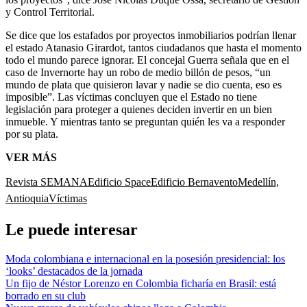
y Control Territorial.
Se dice que los estafados por proyectos inmobiliarios podrían llenar
el estado Atanasio Girardot, tantos ciudadanos que hasta el momento
todo el mundo parece ignorar. El concejal Guerra señala que en el
caso de Invernorte hay un robo de medio billón de pesos, “un
mundo de plata que quisieron lavar y nadie se dio cuenta, eso es
imposible”. Las víctimas concluyen que el Estado no tiene
legislación para proteger a quienes deciden invertir en un bien
inmueble. Y mientras tanto se preguntan quién les va a responder
por su plata.
VER MÁS
Revista SEMANA
Edificio Space
Edificio Bernavento
Medellín,
Antioquia
Víctimas
Le puede interesar
Moda colombiana e internacional en la posesión presidencial: los
‘looks’ destacados de la jornada
Un fijo de Néstor Lorenzo en Colombia ficharía en Brasil: está
borrado en su club