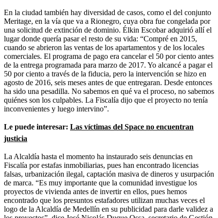
En la ciudad también hay diversidad de casos, como el del conjunto
Meritage, en la vía que va a Rionegro, cuya obra fue congelada por
una solicitud de extinción de dominio. Élkin Escobar adquirió allí el
lugar donde quería pasar el resto de su vida: “Compré en 2015,
cuando se abrieron las ventas de los apartamentos y de los locales
comerciales. El programa de pago era cancelar el 50 por ciento antes
de la entrega programada para marzo de 2017. Yo alcancé a pagar el
50 por ciento a través de la fiducia, pero la intervención se hizo en
agosto de 2016, seis meses antes de que entregaran. Desde entonces
ha sido una pesadilla. No sabemos en qué va el proceso, no sabemos
quiénes son los culpables. La Fiscalía dijo que el proyecto no tenía
inconvenientes y luego intervino”.
Le puede interesar:
Las víctimas del Space no encuentran
justicia
La Alcaldía hasta el momento ha instaurado seis denuncias en
Fiscalía por estafas inmobiliarias, pues han encontrado licencias
falsas, urbanización ilegal, captación masiva de dineros y usurpación
de marca. “Es muy importante que la comunidad investigue los
proyectos de vivienda antes de invertir en ellos, pues hemos
encontrado que los presuntos estafadores utilizan muchas veces el
logo de la Alcaldía de Medellín en su publicidad para darle validez a
los proyectos”, dice José Nicolás Duque Ossa, secretario de Gestión