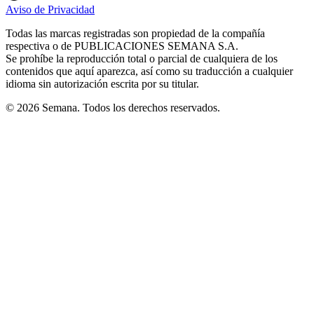
in
in
in
in
in
Aviso de Privacidad
Opens
new
new
new
new
new
in
window
window
window
window
window
Todas las marcas registradas son propiedad de la compañía
new
respectiva o de PUBLICACIONES SEMANA S.A.
window
Se prohíbe la reproducción total o parcial de cualquiera de los
contenidos que aquí aparezca, así como su traducción a cualquier
idioma sin autorización escrita por su titular.
© 2026 Semana. Todos los derechos reservados.