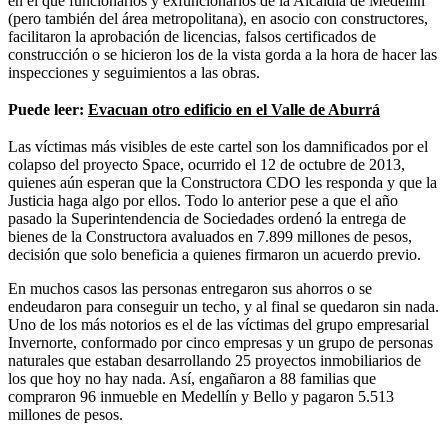
en el que funcionarios y exfuncionarios de la Alcaldía de Medellín
(pero también del área metropolitana), en asocio con constructores,
facilitaron la aprobación de licencias, falsos certificados de
construcción o se hicieron los de la vista gorda a la hora de hacer las
inspecciones y seguimientos a las obras.
Puede leer:
Evacuan otro edificio en el Valle de Aburrá
Las víctimas más visibles de este cartel son los damnificados por el
colapso del proyecto Space, ocurrido el 12 de octubre de 2013,
quienes aún esperan que la Constructora CDO les responda y que la
Justicia haga algo por ellos. Todo lo anterior pese a que el año
pasado la Superintendencia de Sociedades ordenó la entrega de
bienes de la Constructora avaluados en 7.899 millones de pesos,
decisión que solo beneficia a quienes firmaron un acuerdo previo.
En muchos casos las personas entregaron sus ahorros o se
endeudaron para conseguir un techo, y al final se quedaron sin nada.
Uno de los más notorios es el de las víctimas del grupo empresarial
Invernorte, conformado por cinco empresas y un grupo de personas
naturales que estaban desarrollando 25 proyectos inmobiliarios de
los que hoy no hay nada. Así, engañaron a 88 familias que
compraron 96 inmueble en Medellín y Bello y pagaron 5.513
millones de pesos.