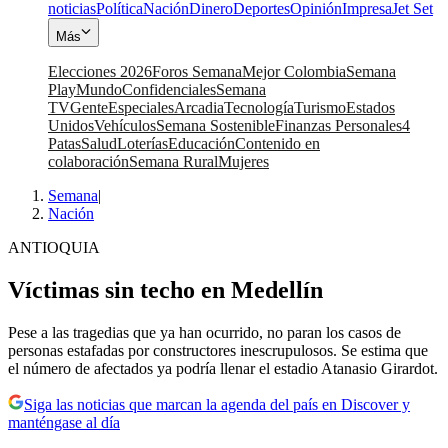
noticias
Política
Nación
Dinero
Deportes
Opinión
Impresa
Jet Set
Más
Elecciones 2026
Foros Semana
Mejor Colombia
Semana
Play
Mundo
Confidenciales
Semana
TV
Gente
Especiales
Arcadia
Tecnología
Turismo
Estados
Unidos
Vehículos
Semana Sostenible
Finanzas Personales
4
Patas
Salud
Loterías
Educación
Contenido en
colaboración
Semana Rural
Mujeres
Semana
|
Nación
ANTIOQUIA
Víctimas sin techo en Medellín
Pese a las tragedias que ya han ocurrido, no paran los casos de
personas estafadas por constructores inescrupulosos. Se estima que
el número de afectados ya podría llenar el estadio Atanasio Girardot.
Siga las noticias que marcan la agenda del país en Discover y
manténgase al día