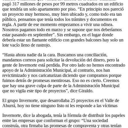
pagó 317 millones de pesos por 99 metros cuadrados en un edificio
que tendría un solo apartamento por piso. “En principio nos pareció
un proyecto muy hermoso, muy bien ubicado y, como todo era tan
público, pensamos que tenía todos los trámites y documentos en
regla. A partir de ese momento empezamos a vivir una odisea.
Nosotros pagamos todo en marzo y se supone que nos deberíamos
estar pasando en septiembre”. Sin embargo, en el lugar donde
debería estar un flamante edificio con grandes balcones hay solo un
lote vacío lleno de rastrojo.
“Hasta ahora nadie da la cara. Buscamos una conciliación,
mandamos correos para solicitar la devolución del dinero, pero la
gente de Invernorte está perdida. Por otro lado no hemos encontrado
apoyo de la Administración Municipal, al contrario, nos han
revictimizado y nos caricaturizan diciendo que compramos porque
fuimos detrás de promesas mentirosas. Eso no es cierto. Creemos
que hay una grave culpa de parte de la Administración Municipal
que no vigila este tipo de proyectos”, dice Giraldo.
El grupo Invernorte, que desarrollaba 25 proyectos en el Valle de
Aburrá, hoy no tiene ninguno listo ni les responde a las víctimas
Invernorte, dice la abogada, tenía la fórmula de distribuir los papeles
entre las empresas que conforman el grupo: “Una sociedad
construía, otra firmaba las promesas de compraventa y otras tenían