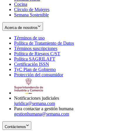
Cocina
Círculo de Mujeres
Semana Sostenible
Acerca de nosotros
Términos de uso
Opens
Política de Tratamiento de Datos
in
Opens
Términos suscripciones
new
Opens
in
Política de Riesgos C/ST
window
in
Opens
new
Política SAGRILAFT
Opens
new
in
window
Certificación ISSN
Opens
in
window
new
TyC Plan de Gobierno
in
new
Opens
window
Protección del consumidor
new
window
in
Opens
window
new
in
window
new
window
Notificaciones judiciales
juridica@semana.com
Para contactar a gestión humana
gestionhumana@semana.com
Contáctenos