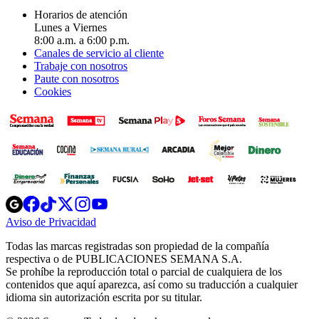
Horarios de atención
Lunes a Viernes
8:00 a.m. a 6:00 p.m.
Canales de servicio al cliente
Trabaje con nosotros
Paute con nosotros
Cookies
Opens
Opens
Opens
Opens
Opens
in
in
in
in
in
Aviso de Privacidad
Opens
new
new
new
new
new
in
window
window
window
window
window
Todas las marcas registradas son propiedad de la compañía
new
respectiva o de PUBLICACIONES SEMANA S.A.
window
Se prohíbe la reproducción total o parcial de cualquiera de los
contenidos que aquí aparezca, así como su traducción a cualquier
idioma sin autorización escrita por su titular.