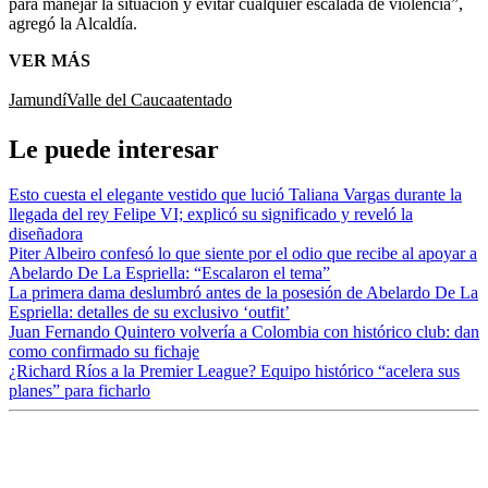
para manejar la situación y evitar cualquier escalada de violencia”,
agregó la Alcaldía.
VER MÁS
Jamundí
Valle del Cauca
atentado
Le puede interesar
Esto cuesta el elegante vestido que lució Taliana Vargas durante la
llegada del rey Felipe VI; explicó su significado y reveló la
diseñadora
Piter Albeiro confesó lo que siente por el odio que recibe al apoyar a
Abelardo De La Espriella: “Escalaron el tema”
La primera dama deslumbró antes de la posesión de Abelardo De La
Espriella: detalles de su exclusivo ‘outfit’
Juan Fernando Quintero volvería a Colombia con histórico club: dan
como confirmado su fichaje
¿Richard Ríos a la Premier League? Equipo histórico “acelera sus
planes” para ficharlo