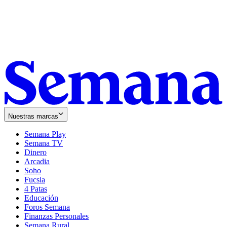
Nuestras marcas
Semana Play
Semana TV
Dinero
Arcadia
Soho
Opens
Fucsia
in
Opens
4 Patas
new
in
Educación
window
new
Foros Semana
window
Finanzas Personales
Semana Rural