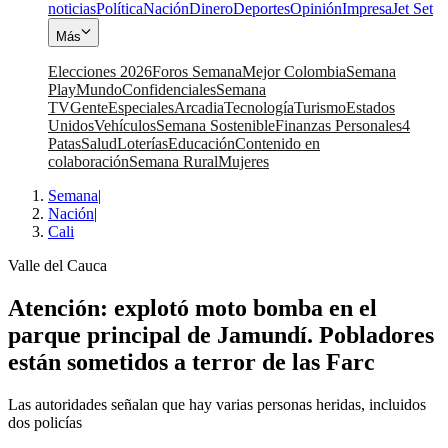
noticias
Política
Nación
Dinero
Deportes
Opinión
Impresa
Jet Set
Más
Elecciones 2026
Foros Semana
Mejor Colombia
Semana
Play
Mundo
Confidenciales
Semana
TV
Gente
Especiales
Arcadia
Tecnología
Turismo
Estados
Unidos
Vehículos
Semana Sostenible
Finanzas Personales
4
Patas
Salud
Loterías
Educación
Contenido en
colaboración
Semana Rural
Mujeres
Semana
|
Nación
|
Cali
Valle del Cauca
Atención: explotó moto bomba en el
parque principal de Jamundí. Pobladores
están sometidos a terror de las Farc
Las autoridades señalan que hay varias personas heridas, incluidos
dos policías