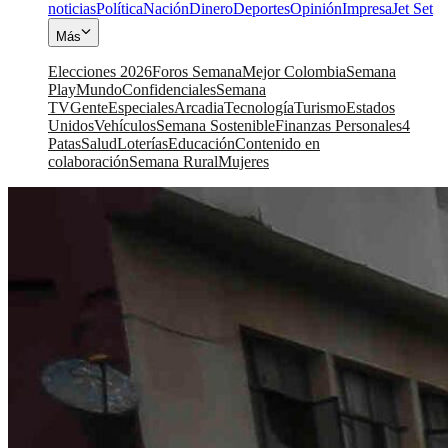
noticias
Política
Nación
Dinero
Deportes
Opinión
Impresa
Jet Set
Más
Elecciones 2026
Foros Semana
Mejor Colombia
Semana
Play
Mundo
Confidenciales
Semana
TV
Gente
Especiales
Arcadia
Tecnología
Turismo
Estados
Unidos
Vehículos
Semana Sostenible
Finanzas Personales
4
Patas
Salud
Loterías
Educación
Contenido en
colaboración
Semana Rural
Mujeres