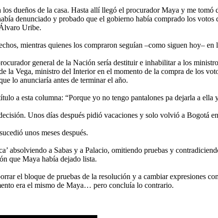
 los dueños de la casa. Hasta allí llegó el procurador Maya y me tomó d
o había denunciado y probado que el gobierno había comprado los votos
 Álvaro Uribe.
 hechos, mientras quienes los compraron seguían –como siguen hoy– en 
rador general de la Nación sería destituir e inhabilitar a los ministro
de la Vega, ministro del Interior en el momento de la compra de los vot
que lo anunciaría antes de terminar el año.
tulo a esta columna: “Porque yo no tengo pantalones pa dejarla a ella 
ecisión. Unos días después pidió vacaciones y solo volvió a Bogotá en 
 sucedió unos meses después.
ica’ absolviendo a Sabas y a Palacio, omitiendo pruebas y contradiciend
ión que Maya había dejado lista.
orrar el bloque de pruebas de la resolución y a cambiar expresiones como
umento era el mismo de Maya… pero concluía lo contrario.