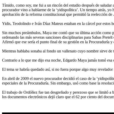
Tímido, como soy, me fui a un rincón del estudio después de saludar a
procurador vino a hablarme de la ‘yidispolítica’. Un tiempo atrás, y
aprobación de la reforma constitucional que permitió la reelección de
Yidis, Teodolindo e Iván Díaz Mateus estaban en la cárcel por estos
Sin muchos preámbulos, Maya me contó que su última acción como procu
ordenando las más severas sanciones disciplinarias para Sabas Pretelt 
Afirmó que ese sería el punto final de su gestión en la Procuraduría y 
Mientras hablaba sonaba al fondo un vallenato cuyo nombre sirve de tí
Contrario a lo que me dijo esa noche, Edgardo Maya jamás tomó esa d
El tema se habría quedado así, si no fuera porque algo muy revelador
En abril de 2009 el nuevo procurador decidió el caso de la ‘yidispolít
especiales de la Procuraduría. Sin embargo, usó como base la resoluc
El trabajo de Ordóñez fue tan desgreñado y perezoso que se limitó a b
los documentos electrónicos dejó claro que el 62 por ciento del doc