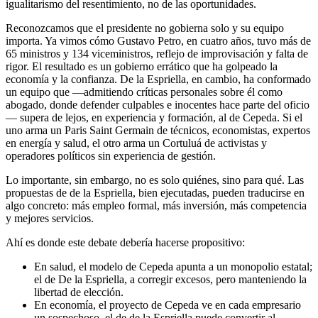
igualitarismo del resentimiento, no de las oportunidades.
Reconozcamos que el presidente no gobierna solo y su equipo
importa. Ya vimos cómo Gustavo Petro, en cuatro años, tuvo más de
65 ministros y 134 viceministros, reflejo de improvisación y falta de
rigor. El resultado es un gobierno errático que ha golpeado la
economía y la confianza. De la Espriella, en cambio, ha conformado
un equipo que —admitiendo críticas personales sobre él como
abogado, donde defender culpables e inocentes hace parte del oficio
— supera de lejos, en experiencia y formación, al de Cepeda. Si el
uno arma un Paris Saint Germain de técnicos, economistas, expertos
en energía y salud, el otro arma un Cortuluá de activistas y
operadores políticos sin experiencia de gestión.
Lo importante, sin embargo, no es solo quiénes, sino para qué. Las
propuestas de de la Espriella, bien ejecutadas, pueden traducirse en
algo concreto: más empleo formal, más inversión, más competencia
y mejores servicios.
Ahí es donde este debate debería hacerse propositivo:
En salud, el modelo de Cepeda apunta a un monopolio estatal;
el de De la Espriella, a corregir excesos, pero manteniendo la
libertad de elección.
En economía, el proyecto de Cepeda ve en cada empresario
un sospechoso, el de de la Espriella puede convertir al