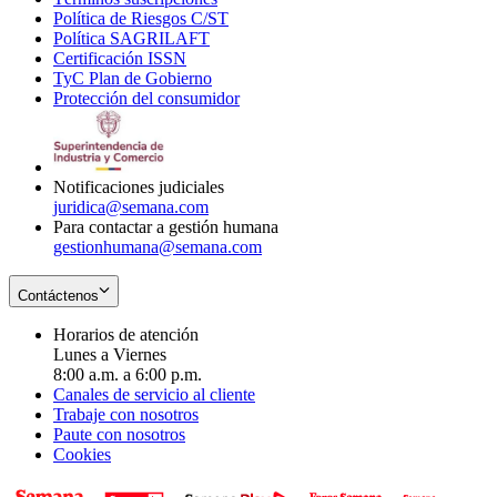
Política de Riesgos C/ST
window
in
Opens
new
Política SAGRILAFT
Opens
new
in
window
Certificación ISSN
Opens
in
window
new
TyC Plan de Gobierno
in
new
Opens
window
Protección del consumidor
new
window
in
Opens
window
new
in
window
new
window
Notificaciones judiciales
juridica@semana.com
Para contactar a gestión humana
gestionhumana@semana.com
Contáctenos
Horarios de atención
Lunes a Viernes
8:00 a.m. a 6:00 p.m.
Canales de servicio al cliente
Trabaje con nosotros
Paute con nosotros
Cookies