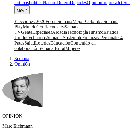
noticias
Política
Nación
Dinero
Deportes
Opinión
Impresa
Jet Set
Más
Elecciones 2026
Foros Semana
Mejor Colombia
Semana
Play
Mundo
Confidenciales
Semana
TV
Gente
Especiales
Arcadia
Tecnología
Turismo
Estados
Unidos
Vehículos
Semana Sostenible
Finanzas Personales
4
Patas
Salud
Loterías
Educación
Contenido en
colaboración
Semana Rural
Mujeres
Semana
|
Opinión
OPINIÓN
Marc Eichmann