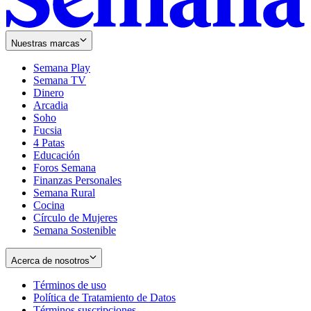
Nuestras marcas
Semana Play
Semana TV
Dinero
Arcadia
Soho
Opens
Fucsia
in
Opens
4 Patas
new
in
Educación
window
new
Foros Semana
window
Finanzas Personales
Semana Rural
Cocina
Círculo de Mujeres
Semana Sostenible
Acerca de nosotros
Términos de uso
Opens
Política de Tratamiento de Datos
in
Opens
Términos suscripciones
new
Opens
in