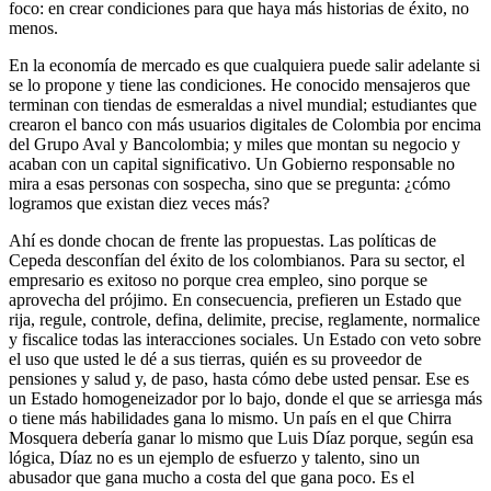
foco: en crear condiciones para que haya más historias de éxito, no
menos.
En la economía de mercado es que cualquiera puede salir adelante si
se lo propone y tiene las condiciones. He conocido mensajeros que
terminan con tiendas de esmeraldas a nivel mundial; estudiantes que
crearon el banco con más usuarios digitales de Colombia por encima
del Grupo Aval y Bancolombia; y miles que montan su negocio y
acaban con un capital significativo. Un Gobierno responsable no
mira a esas personas con sospecha, sino que se pregunta: ¿cómo
logramos que existan diez veces más?
Ahí es donde chocan de frente las propuestas. Las políticas de
Cepeda desconfían del éxito de los colombianos. Para su sector, el
empresario es exitoso no porque crea empleo, sino porque se
aprovecha del prójimo. En consecuencia, prefieren un Estado que
rija, regule, controle, defina, delimite, precise, reglamente, normalice
y fiscalice todas las interacciones sociales. Un Estado con veto sobre
el uso que usted le dé a sus tierras, quién es su proveedor de
pensiones y salud y, de paso, hasta cómo debe usted pensar. Ese es
un Estado homogeneizador por lo bajo, donde el que se arriesga más
o tiene más habilidades gana lo mismo. Un país en el que Chirra
Mosquera debería ganar lo mismo que Luis Díaz porque, según esa
lógica, Díaz no es un ejemplo de esfuerzo y talento, sino un
abusador que gana mucho a costa del que gana poco. Es el