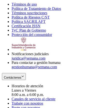
Términos de uso
Opens
Política de Tratamiento de Datos
in
Opens
Términos suscripciones
new
Opens
in
Política de Riesgos C/ST
window
in
Opens
new
Política SAGRILAFT
Opens
new
in
window
Certificación ISSN
Opens
in
window
new
TyC Plan de Gobierno
in
new
Opens
window
Protección del consumidor
new
window
in
Opens
window
new
in
window
new
window
Notificaciones judiciales
juridica@semana.com
Para contactar a gestión humana
gestionhumana@semana.com
Contáctenos
Horarios de atención
Lunes a Viernes
8:00 a.m. a 6:00 p.m.
Canales de servicio al cliente
Trabaje con nosotros
Paute con nosotros