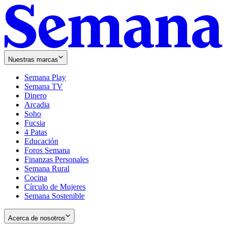
Nuestras marcas
Semana Play
Semana TV
Dinero
Arcadia
Soho
Opens
Fucsia
in
Opens
4 Patas
new
in
Educación
window
new
Foros Semana
window
Finanzas Personales
Semana Rural
Cocina
Círculo de Mujeres
Semana Sostenible
Acerca de nosotros