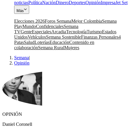
noticias
Política
Nación
Dinero
Deportes
Opinión
Impresa
Jet Set
Más
Elecciones 2026
Foros Semana
Mejor Colombia
Semana
Play
Mundo
Confidenciales
Semana
TV
Gente
Especiales
Arcadia
Tecnología
Turismo
Estados
Unidos
Vehículos
Semana Sostenible
Finanzas Personales
4
Patas
Salud
Loterías
Educación
Contenido en
colaboración
Semana Rural
Mujeres
Semana
|
Opinión
OPINIÓN
Daniel Coronell