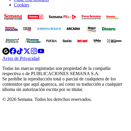
Cookies
Opens
Opens
Opens
Opens
Opens
in
in
in
in
in
Aviso de Privacidad
Opens
new
new
new
new
new
in
window
window
window
window
window
Todas las marcas registradas son propiedad de la compañía
new
respectiva o de PUBLICACIONES SEMANA S.A.
window
Se prohíbe la reproducción total o parcial de cualquiera de los
contenidos que aquí aparezca, así como su traducción a cualquier
idioma sin autorización escrita por su titular.
© 2026 Semana. Todos los derechos reservados.