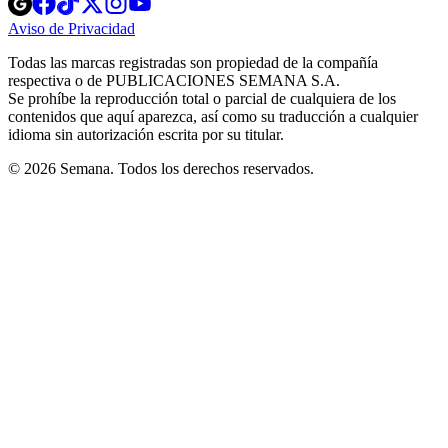
in
in
in
in
in
Aviso de Privacidad
Opens
new
new
new
new
new
in
window
window
window
window
window
Todas las marcas registradas son propiedad de la compañía
new
respectiva o de PUBLICACIONES SEMANA S.A.
window
Se prohíbe la reproducción total o parcial de cualquiera de los
contenidos que aquí aparezca, así como su traducción a cualquier
idioma sin autorización escrita por su titular.
© 2026 Semana. Todos los derechos reservados.