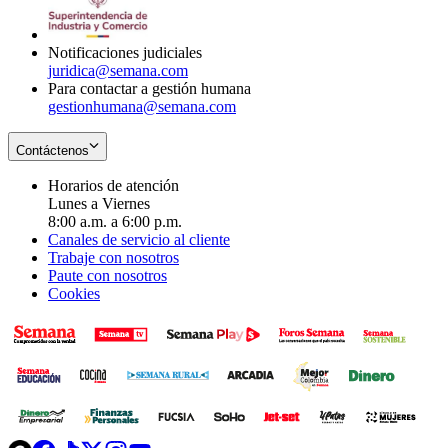
window
new
window
Notificaciones judiciales
juridica@semana.com
Para contactar a gestión humana
gestionhumana@semana.com
Contáctenos
Horarios de atención
Lunes a Viernes
8:00 a.m. a 6:00 p.m.
Canales de servicio al cliente
Trabaje con nosotros
Paute con nosotros
Cookies
Opens
Opens
Opens
Opens
Opens