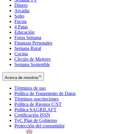
Dinero
Arcadia
Soho
Opens
Fucsia
in
Opens
4 Patas
new
in
Educación
window
new
Foros Semana
window
Finanzas Personales
Semana Rural
Cocina
Círculo de Mujeres
Semana Sostenible
Acerca de nosotros
Términos de uso
Opens
Política de Tratamiento de Datos
in
Opens
Términos suscripciones
new
Opens
in
Política de Riesgos C/ST
window
in
Opens
new
Política SAGRILAFT
Opens
new
in
window
Certificación ISSN
Opens
in
window
new
TyC Plan de Gobierno
in
new
Opens
window
Protección del consumidor
new
window
in
Opens
window
new
in