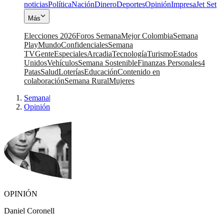
noticias
Política
Nación
Dinero
Deportes
Opinión
Impresa
Jet Set
Más
Elecciones 2026
Foros Semana
Mejor Colombia
Semana
Play
Mundo
Confidenciales
Semana
TV
Gente
Especiales
Arcadia
Tecnología
Turismo
Estados
Unidos
Vehículos
Semana Sostenible
Finanzas Personales
4
Patas
Salud
Loterías
Educación
Contenido en
colaboración
Semana Rural
Mujeres
Semana
|
Opinión
OPINIÓN
Daniel Coronell