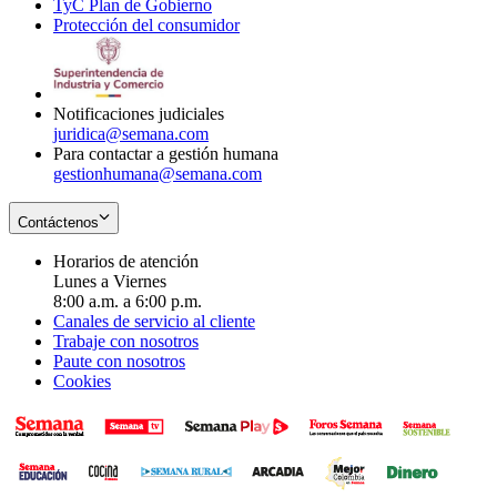
TyC Plan de Gobierno
in
new
Opens
window
Protección del consumidor
new
window
in
Opens
window
new
in
window
new
window
Notificaciones judiciales
juridica@semana.com
Para contactar a gestión humana
gestionhumana@semana.com
Contáctenos
Horarios de atención
Lunes a Viernes
8:00 a.m. a 6:00 p.m.
Canales de servicio al cliente
Trabaje con nosotros
Paute con nosotros
Cookies