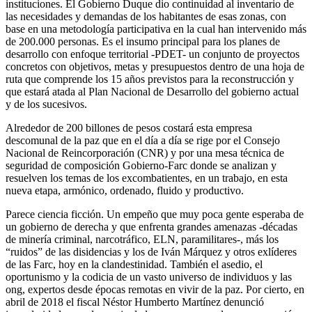
instituciones. El Gobierno Duque dio continuidad al inventario de
las necesidades y demandas de los habitantes de esas zonas, con
base en una metodología participativa en la cual han intervenido más
de 200.000 personas. Es el insumo principal para los planes de
desarrollo con enfoque territorial -PDET- un conjunto de proyectos
concretos con objetivos, metas y presupuestos dentro de una hoja de
ruta que comprende los 15 años previstos para la reconstrucción y
que estará atada al Plan Nacional de Desarrollo del gobierno actual
y de los sucesivos.
Alrededor de 200 billones de pesos costará esta empresa
descomunal de la paz que en el día a día se rige por el Consejo
Nacional de Reincorporación (CNR) y por una mesa técnica de
seguridad de composición Gobierno-Farc donde se analizan y
resuelven los temas de los excombatientes, en un trabajo, en esta
nueva etapa, armónico, ordenado, fluido y productivo.
Parece ciencia ficción. Un empeño que muy poca gente esperaba de
un gobierno de derecha y que enfrenta grandes amenazas -décadas
de minería criminal, narcotráfico, ELN, paramilitares-, más los
“ruidos” de las disidencias y los de Iván Márquez y otros exlíderes
de las Farc, hoy en la clandestinidad. También el asedio, el
oportunismo y la codicia de un vasto universo de individuos y las
ong, expertos desde épocas remotas en vivir de la paz. Por cierto, en
abril de 2018 el fiscal Néstor Humberto Martínez denunció