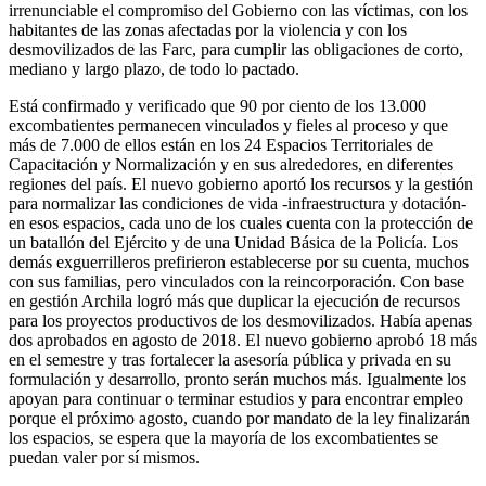
irrenunciable el compromiso del Gobierno con las víctimas, con los
habitantes de las zonas afectadas por la violencia y con los
desmovilizados de las Farc, para cumplir las obligaciones de corto,
mediano y largo plazo, de todo lo pactado.
Está confirmado y verificado que 90 por ciento de los 13.000
excombatientes permanecen vinculados y fieles al proceso y que
más de 7.000 de ellos están en los 24 Espacios Territoriales de
Capacitación y Normalización y en sus alrededores, en diferentes
regiones del país. El nuevo gobierno aportó los recursos y la gestión
para normalizar las condiciones de vida -infraestructura y dotación-
en esos espacios, cada uno de los cuales cuenta con la protección de
un batallón del Ejército y de una Unidad Básica de la Policía. Los
demás exguerrilleros prefirieron establecerse por su cuenta, muchos
con sus familias, pero vinculados con la reincorporación. Con base
en gestión Archila logró más que duplicar la ejecución de recursos
para los proyectos productivos de los desmovilizados. Había apenas
dos aprobados en agosto de 2018. El nuevo gobierno aprobó 18 más
en el semestre y tras fortalecer la asesoría pública y privada en su
formulación y desarrollo, pronto serán muchos más. Igualmente los
apoyan para continuar o terminar estudios y para encontrar empleo
porque el próximo agosto, cuando por mandato de la ley finalizarán
los espacios, se espera que la mayoría de los
excombatientes se
puedan valer por sí mismos.