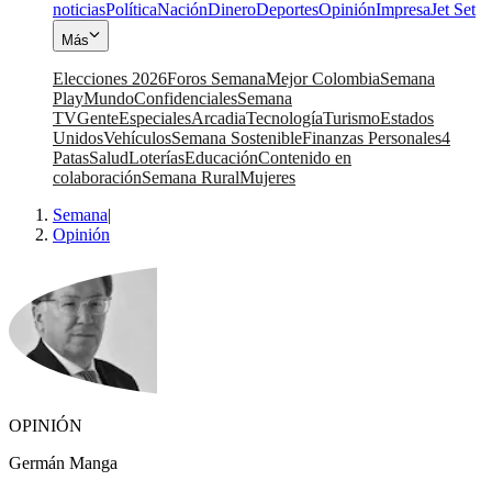
noticias
Política
Nación
Dinero
Deportes
Opinión
Impresa
Jet Set
Más
Elecciones 2026
Foros Semana
Mejor Colombia
Semana
Play
Mundo
Confidenciales
Semana
TV
Gente
Especiales
Arcadia
Tecnología
Turismo
Estados
Unidos
Vehículos
Semana Sostenible
Finanzas Personales
4
Patas
Salud
Loterías
Educación
Contenido en
colaboración
Semana Rural
Mujeres
Semana
|
Opinión
OPINIÓN
Germán Manga