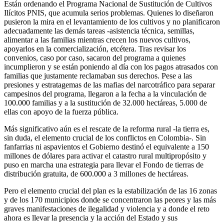
Están ordenando el Programa Nacional de Sustitución de Cultivos
Ilícitos PNIS, que acumula serios problemas. Quienes lo diseñaron
pusieron la mira en el levantamiento de los cultivos y no planificaron
adecuadamente las demás tareas -asistencia técnica, semillas,
alimentar a las familias mientras crecen los nuevos cultivos,
apoyarlos en la comercialización, etcétera. Tras revisar los
convenios, caso por caso, sacaron del programa a quienes
incumplieron y se están poniendo al día con los pagos atrasados con
familias que justamente reclamaban sus derechos. Pese a las
presiones y estratagemas de las mafias del narcotráfico para separar
campesinos del programa, llegaron a la fecha a la vinculación de
100.000 familias y a la sustitución de 32.000 hectáreas, 5.000 de
ellas con apoyo de la fuerza pública.
Más significativo aún es el rescate de la reforma rural -la tierra es,
sin duda, el elemento crucial de los conflictos en Colombia-. Sin
fanfarrias ni aspavientos el Gobierno destinó el equivalente a 150
millones de dólares para activar el catastro rural multipropósito y
puso en marcha una estrategia para llevar el Fondo de tierras de
distribución gratuita, de 600.000 a 3 millones de hectáreas.
Pero el elemento crucial del plan es la estabilización de las 16 zonas
y de los 170 municipios donde se concentraron las peores y las más
graves manifestaciones de ilegalidad y violencia y a donde el reto
ahora es llevar la presencia y la acción del Estado y sus