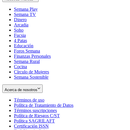
Semana Play
Semana TV
Dinero
Arcadia
Soho
Opens
Fucsia
in
Opens
4 Patas
new
in
Educación
window
new
Foros Semana
window
Finanzas Personales
Semana Rural
Cocina
Círculo de Mujeres
Semana Sostenible
Acerca de nosotros
Términos de uso
Opens
Política de Tratamiento de Datos
in
Opens
Términos suscripciones
new
Opens
in
Política de Riesgos C/ST
window
in
Opens
new
Política SAGRILAFT
Opens
new
in
window
Certificación ISSN
Opens
in
window
new