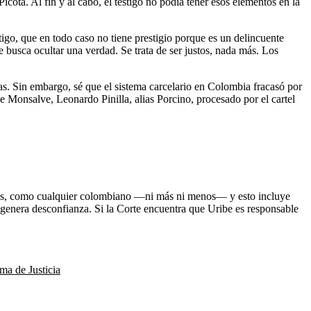
ota. Al fin y al cabo, el testigo no podía tener esos elementos en la
stigo, que en todo caso no tiene prestigio porque es un delincuente
usca ocultar una verdad. Se trata de ser justos, nada más. Los
s. Sin embargo, sé que el sistema carcelario en Colombia fracasó por
e Monsalve, Leonardo Pinilla, alias Porcino, procesado por el cartel
sales, como cualquier colombiano —ni más ni menos— y esto incluye
 genera desconfianza. Si la Corte encuentra que Uribe es responsable
ma de Justicia