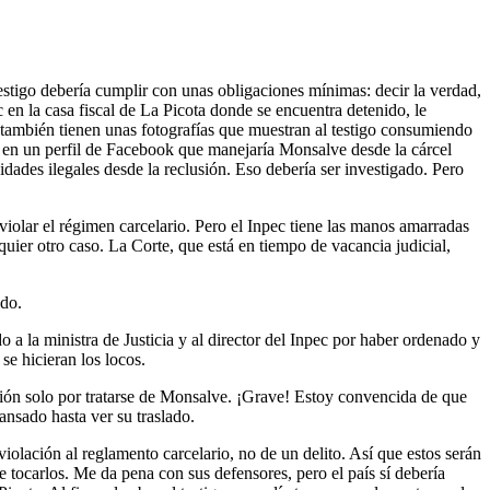
testigo debería cumplir con unas obligaciones mínimas: decir la verdad,
 en la casa fiscal de La Picota donde se encuentra detenido, le
también tienen unas fotografías que muestran al testigo consumiendo
s en un perfil de Facebook que manejaría Monsalve desde la cárcel
dades ilegales desde la reclusión. Eso debería ser investigado. Pero
violar el régimen carcelario. Pero el Inpec tiene las manos amarradas
uier otro caso. La Corte, que está en tiempo de vacancia judicial,
ado.
a la ministra de Justicia y al director del Inpec por haber ordenado y
se hicieran los locos.
ción solo por tratarse de Monsalve. ¡Grave! Estoy convencida de que
ansado hasta ver su traslado.
olación al reglamento carcelario, no de un delito. Así que estos serán
 tocarlos. Me da pena con sus defensores, pero el país sí debería