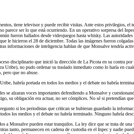
tos, tiene televisor y puede recibir visitas. Ante estos privilegios, el 
o parece ser lo que está ocurriendo. En un operativo sorpresa del Inpec
omún fueron hallados desde videojuegos hasta whisky. Las autoridades 
 que le hicieron el 28 de diciembre. Todas las imágenes fueron colgada
tras informaciones de inteligencia hablan de que Monsalve tendría activi
so disciplinario que inició la dirección de La Picota en su contra por 
tra Uribe), no pudo ordenar su traslado inmediato como lo haría en cualq
o, pero que no abuse.
 Uribe, habría portada en todos los medios y el debate no habría termin
les se alzaran voces importantes defendiendo a Monsalve y cuestionando 
tigo, su obligación era actuar, no ser cómplices. No sé si pretendían que 
egunto si los periodistas que critican se hubieran guardado la informa
n todos los medios y el debate no habría terminado. Ninguno habría desc
 a Monsalve pueden estar tranquilos. La ley dice que se trata de una vi
tras tanto, permanecen en cadena de custodia en el Inpec y nadie puede