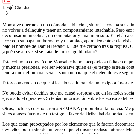
Llegó Claudia
Monsalve duerme en una cómoda habitación, sin rejas, cocina sus alimen
no volver a delinquir y tener un comportamiento intachable. Pero eso n
decomisaron un celular, un computador y una impresora. En el área c
licor con su papá, un hermano y un amigo, aparentemente en la visita
bajo el nombre de Daniel Betancur. Este fue cerrado tras la requisa. O
¿quién se atreve, si se trata de un testigo blindado?
Esta columna conoció que Monsalve habría aceptado su falta en el proce
y muchas presiones. Por ser Monsalve quien es (el testigo estrella con
tendrá que definir cuál será la sanción para que el detenido esté segur
Estoy convencida de que si los abusos fueran de un testigo a favor de
No puedo evitar decirles que me causó sorpresa que en las redes socia
ejecutado el operativo. Si tenían información sobre los excesos del tes
Otros, incluso, cuestionaron a SEMANA por publicar la noticia. Me pr
si los abusos fueran de un testigo a favor de Uribe, habría portadas e
Los que están preocupados por los elementos que le fueron decomisados
devueltos por medio de un tercero que el mismo recluso autorice. Mien