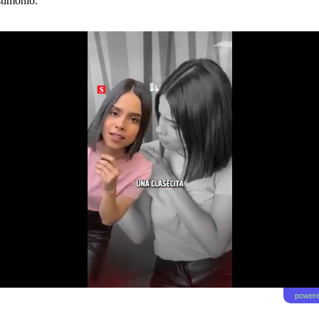
stimonio.
powere