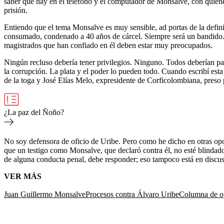
saber qué hay en el teléfono y el computador de Monsalve, con quiénes
prisión.
Entiendo que el tema Monsalve es muy sensible, ad portas de la definici
consumado, condenado a 40 años de cárcel. Siempre será un bandido. 
magistrados que han confiado en él deben estar muy preocupados.
Ningún recluso debería tener privilegios. Ninguno. Todos deberían pa
la corrupción. La plata y el poder lo pueden todo. Cuando escribí est
de la toga y José Elías Melo, expresidente de Corficolombiana, preso
¿La paz del Ñoño?
No soy defensora de oficio de Uribe. Pero como he dicho en otras opo
que un testigo como Monsalve, que declaró contra él, no esté blindado
de alguna conducta penal, debe responder; eso tampoco está en discu
VER MÁS
Juan Guillermo Monsalve
Procesos contra Álvaro Uribe
Columna de o