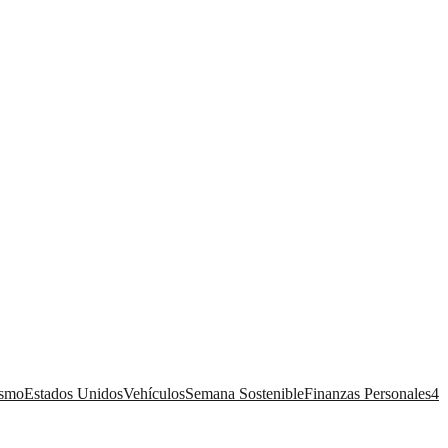
ismo
Estados Unidos
Vehículos
Semana Sostenible
Finanzas Personales
4