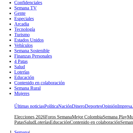
Confidenciales
Semana TV
Gente
Especiales
Arcadia
Tecnología
Turismo
Estados Unidos
Vehículos
Semana Sostenible
Finanzas Personales
4 Patas
Salud
Loterías
Educación
Contenido en colaboración
Semana Rural
Mujeres
Últimas noticias
Política
Nación
Dinero
Deportes
Opinión
Impresa
Elecciones 2026
Foros Semana
Mejor Colombia
Semana Play
Mu
Patas
Salud
Loterías
Educación
Contenido en colaboración
Seman
Semana
|