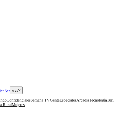
Jet Set
Más
ndo
Confidenciales
Semana TV
Gente
Especiales
Arcadia
Tecnología
Tur
a Rural
Mujeres