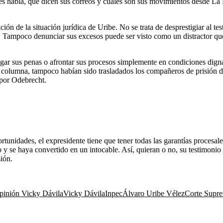
 habla, qué dicen sus correos y cuáles son sus movimientos desde La Pic
ón de la situación jurídica de Uribe. No se trata de desprestigiar al te
Tampoco denunciar sus excesos puede ser visto como un distractor que b
gar sus penas o afrontar sus procesos simplemente en condiciones digna
a columna, tampoco habían sido trasladados los compañeros de prisión d
 por Odebrecht.
rtunidades, el expresidente tiene que tener todas las garantías proce
 y se haya convertido en un intocable. Así, quieran o no, su testimonio
sión.
pinión Vicky Dávila
Vicky Dávila
Inpec
Álvaro Uribe Vélez
Corte Supre