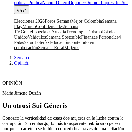
noticias
Política
Nación
Dinero
Deportes
Opinión
Impresa
Jet Set
Más
Elecciones 2026
Foros Semana
Mejor Colombia
Semana
Play
Mundo
Confidenciales
Semana
TV
Gente
Especiales
Arcadia
Tecnología
Turismo
Estados
Unidos
Vehículos
Semana Sostenible
Finanzas Personales
4
Patas
Salud
Loterías
Educación
Contenido en
colaboración
Semana Rural
Mujeres
Semana
|
Opinión