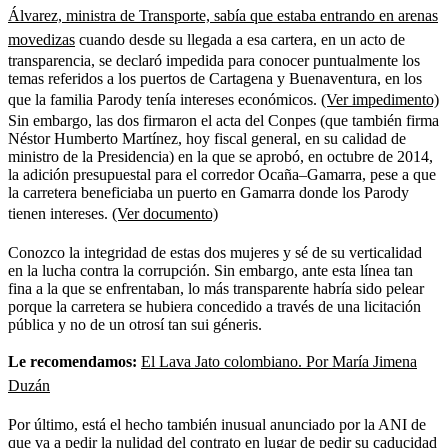
con las manos en la masa con solo hurgar en su patrimonio y
encontrar que era dueño de una zona franca, la cual habría
comprado por 2.600 millones de pesos, tras su salida del ministerio.
García confesó y ha prometido cooperar con la Justicia,
pero Otto
Bula –un personajillo que debería estar tras las rejas hace rato si la
Justicia colombiana funcionara–
ha tenido el cinismo de declararse
inocente pese a que está probado que Odebrecht le pagó 4,5
millones de dólares para que manipulara las condiciones en que se
dio el otrosí firmado en 2014.
Por lo pronto, son muchos los interrogantes que suscita este otrosí de
900.000 millones de pesos. No hubo licitación, pese a que el monto
lo ameritaba y a que se cambió sustancialmente el diseño del
contrato original además de que traía enredado un serio conflicto de
intereses.
No obstante, para una agencia nueva como la ANI, modelo de la
contratación moderna, este otrosí no era ni inusual ni sui géneris
porque todos sus movimientos y decisiones tenían una explicación
técnica: no se había abierto licitación por razones presupuestales –
esa vía era más costosa y la ANI prefirió ahorrar esos dineros
públicos para invertirlos en el desarrollo de las 4G–. La carretera
Ocaña-Gamarra, pese a que cambiaba radicalmente el diseño inicial
de la obra, tenía un importante valor estratégico ya que servía no