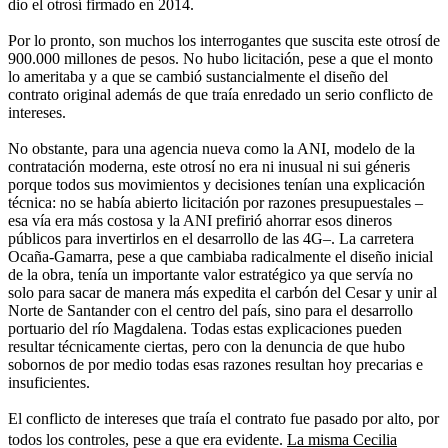
OPINIÓN
María Jimena Duzán
Un otrosí Sui Géneris
Conozco la verticalidad de estas dos mujeres en la lucha contra la
corrupción. Sin embargo, lo más transparente habría sido pelear
porque la carretera se hubiera concedido a través de una licitación
pública y no de un otrosí tan sui géneris.
29 de enero de 2017, 12:00 a. m.
Odebrecht
no solo pagó sobornos para quedarse con el tramo II de
la
Ruta del Sol
por 6,2 millones de dólares a un exviceministro del
gobierno de Uribe, sino que cuatro años después, en el gobierno de
Santos, contrató a un oscuro personaje,
Otto Bula
, para que
consiguiera un otrosí a la medida de sus exigencias. Según lo ha
dicho la propia vicefiscal general, María Paulina Riveros, el
documento contractual del otrosí de 2014
“incorporó las mismas
condiciones (número de peajes, aumento de los ya existentes y
anticipo de las vigencias futuras), que habían sido requeridas por
Odebrecht”.
Al exviceministro Gabriel García, la Fiscalía lo cogió prácticamente