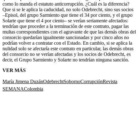
solo para sacar de manera más expedita el carbón del Cesar y unir al
Norte de Santander con el centro del país, sino para el desarrollo
portuario del río Magdalena. Todas estas explicaciones pueden
resultar técnicamente ciertas, pero con la denuncia de que hubo
sobornos de por medio todas esas razones resultan hoy precarias e
insuficientes.
El conflicto de intereses que traía el contrato fue pasado por alto, por
todos los controles, pese a que era evidente.
La misma Cecilia
Álvarez, ministra de Transporte, sabía que estaba entrando en arenas
movedizas
cuando desde su llegada a esa cartera, en un acto de
transparencia, se declaró impedida para conocer puntualmente los
temas referidos a los puertos de Cartagena y Buenaventura, en los
que la familia Parody tenía intereses económicos.
(Ver impedimento)
Sin embargo, las dos firmaron el acta del Conpes (que también firma
Néstor Humberto Martínez, hoy fiscal general, en su calidad de
ministro de la Presidencia) en la que se aprobó, en octubre de 2014,
la adición presupuestal para el corredor Ocaña–Gamarra, pese a que
la carretera beneficiaba un puerto en Gamarra donde los Parody
tienen intereses.
(Ver documento)
Conozco la integridad de estas dos mujeres y sé de su verticalidad
en la lucha contra la corrupción. Sin embargo, ante esta línea tan