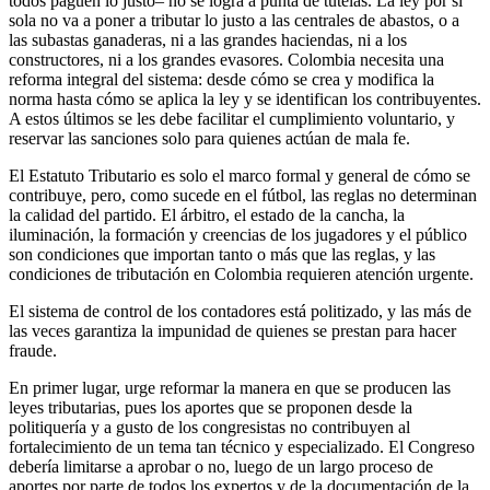
todos paguen lo justo– no se logra a punta de tutelas. La ley por sí
sola no va a poner a tributar lo justo a las centrales de abastos, o a
las subastas ganaderas, ni a las grandes haciendas, ni a los
constructores, ni a los grandes evasores. Colombia necesita una
reforma integral del sistema: desde cómo se crea y modifica la
norma hasta cómo se aplica la ley y se identifican los contribuyentes.
A estos últimos se les debe facilitar el cumplimiento voluntario, y
reservar las sanciones solo para quienes actúan de mala fe.
El Estatuto Tributario es solo el marco formal y general de cómo se
contribuye, pero, como sucede en el fútbol, las reglas no determinan
la calidad del partido. El árbitro, el estado de la cancha, la
iluminación, la formación y creencias de los jugadores y el público
son condiciones que importan tanto o más que las reglas, y las
condiciones de tributación en Colombia requieren atención urgente.
El sistema de control de los contadores está politizado, y las más de
las veces garantiza la impunidad de quienes se prestan para hacer
fraude.
En primer lugar, urge reformar la manera en que se producen las
leyes tributarias, pues los aportes que se proponen desde la
politiquería y a gusto de los congresistas no contribuyen al
fortalecimiento de un tema tan técnico y especializado. El Congreso
debería limitarse a aprobar o no, luego de un largo proceso de
aportes por parte de todos los expertos y de la documentación de la