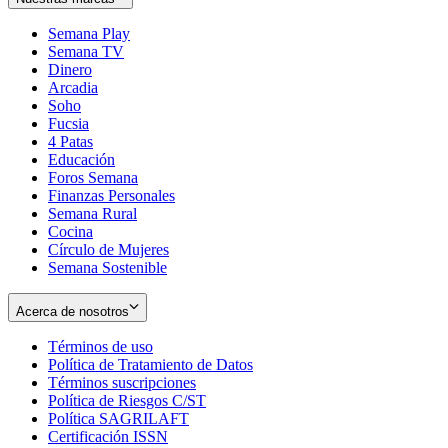
Semana Play
Semana TV
Dinero
Arcadia
Soho
Opens
Fucsia
in
Opens
4 Patas
new
in
Educación
window
new
Foros Semana
window
Finanzas Personales
Semana Rural
Cocina
Círculo de Mujeres
Semana Sostenible
Acerca de nosotros
Términos de uso
Opens
Política de Tratamiento de Datos
in
Opens
Términos suscripciones
new
Opens
in
Política de Riesgos C/ST
window
in
Opens
new
Política SAGRILAFT
Opens
new
in
window
Certificación ISSN
Opens
in
window
new