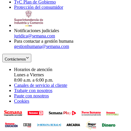
TyC Plan de Gobierno
in
new
Opens
window
Protección del consumidor
new
window
in
Opens
window
new
in
window
new
window
Notificaciones judiciales
juridica@semana.com
Para contactar a gestión humana
gestionhumana@semana.com
Contáctenos
Horarios de atención
Lunes a Viernes
8:00 a.m. a 6:00 p.m.
Canales de servicio al cliente
Trabaje con nosotros
Paute con nosotros
Cookies