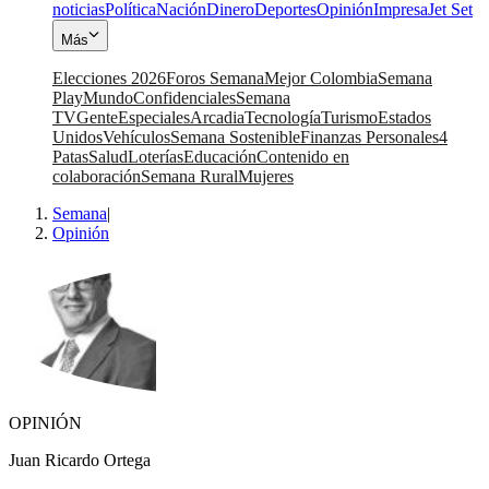
noticias
Política
Nación
Dinero
Deportes
Opinión
Impresa
Jet Set
Más
Elecciones 2026
Foros Semana
Mejor Colombia
Semana
Play
Mundo
Confidenciales
Semana
TV
Gente
Especiales
Arcadia
Tecnología
Turismo
Estados
Unidos
Vehículos
Semana Sostenible
Finanzas Personales
4
Patas
Salud
Loterías
Educación
Contenido en
colaboración
Semana Rural
Mujeres
Semana
|
Opinión
OPINIÓN
Juan Ricardo Ortega