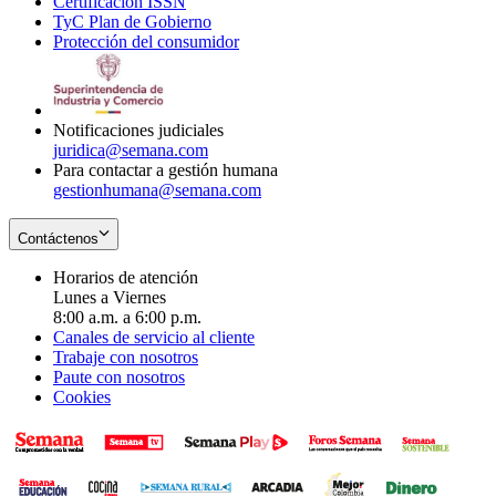
Certificación ISSN
Opens
in
window
new
TyC Plan de Gobierno
in
new
Opens
window
Protección del consumidor
new
window
in
Opens
window
new
in
window
new
window
Notificaciones judiciales
juridica@semana.com
Para contactar a gestión humana
gestionhumana@semana.com
Contáctenos
Horarios de atención
Lunes a Viernes
8:00 a.m. a 6:00 p.m.
Canales de servicio al cliente
Trabaje con nosotros
Paute con nosotros
Cookies