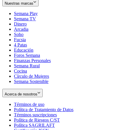
Nuestras marcas
Semana Play
Semana TV
Dinero
Arcadia
Soho
Opens
Fucsia
in
Opens
4 Patas
new
in
Educación
window
new
Foros Semana
window
Finanzas Personales
Semana Rural
Cocina
Círculo de Mujeres
Semana Sostenible
Acerca de nosotros
Términos de uso
Opens
Política de Tratamiento de Datos
in
Opens
Términos suscripciones
new
Opens
in
Política de Riesgos C/ST
window
in
Opens
new
Política SAGRILAFT
Opens
new
in
window