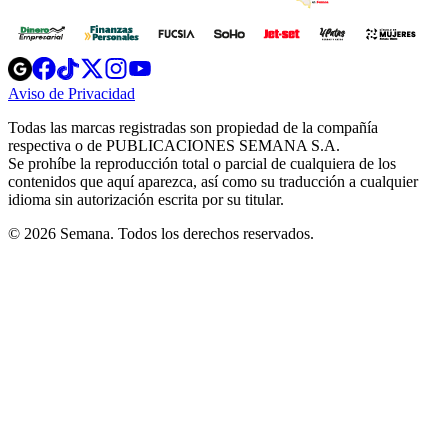
Opens
Opens
Opens
Opens
Opens
in
in
in
in
in
Aviso de Privacidad
Opens
new
new
new
new
new
in
window
window
window
window
window
Todas las marcas registradas son propiedad de la compañía
new
respectiva o de PUBLICACIONES SEMANA S.A.
window
Se prohíbe la reproducción total o parcial de cualquiera de los
contenidos que aquí aparezca, así como su traducción a cualquier
idioma sin autorización escrita por su titular.
© 2026 Semana. Todos los derechos reservados.