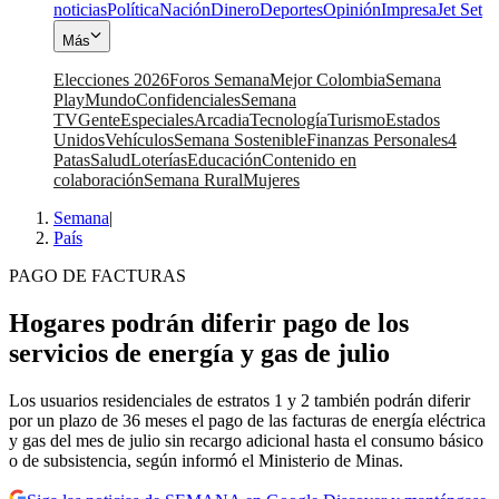
noticias
Política
Nación
Dinero
Deportes
Opinión
Impresa
Jet Set
Más
Elecciones 2026
Foros Semana
Mejor Colombia
Semana
Play
Mundo
Confidenciales
Semana
TV
Gente
Especiales
Arcadia
Tecnología
Turismo
Estados
Unidos
Vehículos
Semana Sostenible
Finanzas Personales
4
Patas
Salud
Loterías
Educación
Contenido en
colaboración
Semana Rural
Mujeres
Semana
|
País
PAGO DE FACTURAS
Hogares podrán diferir pago de los
servicios de energía y gas de julio
Los usuarios residenciales de estratos 1 y 2 también podrán diferir
por un plazo de 36 meses el pago de las facturas de energía eléctrica
y gas del mes de julio sin recargo adicional hasta el consumo básico
o de subsistencia, según informó el Ministerio de Minas.