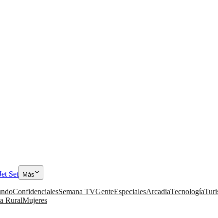
Jet Set
Más
ndo
Confidenciales
Semana TV
Gente
Especiales
Arcadia
Tecnología
Tur
a Rural
Mujeres