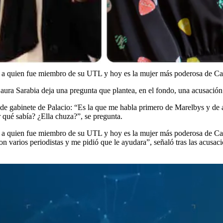
ico a quien fue miembro de su UTL y hoy es la mujer más poderosa de Ca
aura Sarabia deja una pregunta que plantea, en el fondo, una acusació
de gabinete de Palacio: “Es la que me habla primero de Marelbys y de ah
r qué sabía? ¿Ella chuza?”, se pregunta.
co a quien fue miembro de su UTL y hoy es la mujer más poderosa de Cas
arios periodistas y me pidió que le ayudara”, señaló tras las acusacion