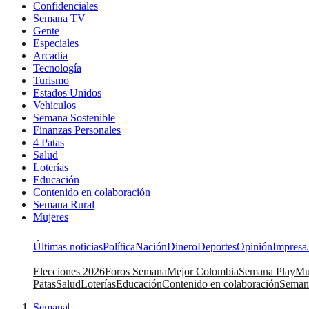
Confidenciales
Semana TV
Gente
Especiales
Arcadia
Tecnología
Turismo
Estados Unidos
Vehículos
Semana Sostenible
Finanzas Personales
4 Patas
Salud
Loterías
Educación
Contenido en colaboración
Semana Rural
Mujeres
Últimas noticias
Política
Nación
Dinero
Deportes
Opinión
Impresa
Elecciones 2026
Foros Semana
Mejor Colombia
Semana Play
Mu
Patas
Salud
Loterías
Educación
Contenido en colaboración
Seman
Semana
|