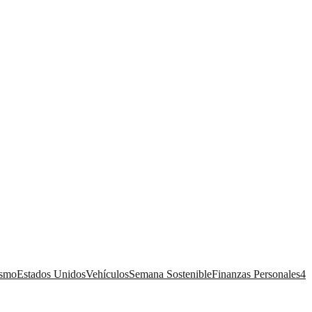
ismo
Estados Unidos
Vehículos
Semana Sostenible
Finanzas Personales
4