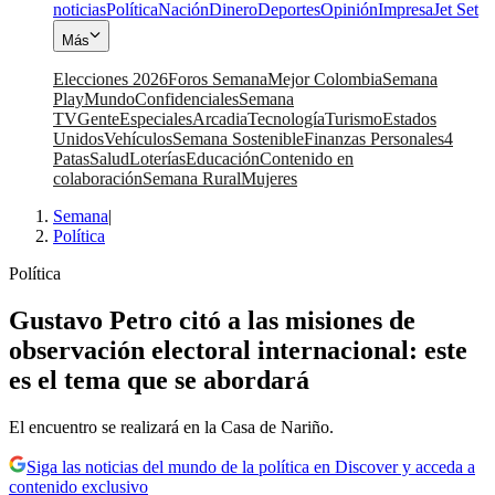
noticias
Política
Nación
Dinero
Deportes
Opinión
Impresa
Jet Set
Más
Elecciones 2026
Foros Semana
Mejor Colombia
Semana
Play
Mundo
Confidenciales
Semana
TV
Gente
Especiales
Arcadia
Tecnología
Turismo
Estados
Unidos
Vehículos
Semana Sostenible
Finanzas Personales
4
Patas
Salud
Loterías
Educación
Contenido en
colaboración
Semana Rural
Mujeres
Semana
|
Política
Política
Gustavo Petro citó a las misiones de
observación electoral internacional: este
es el tema que se abordará
El encuentro se realizará en la Casa de Nariño.
Siga las noticias del mundo de la política en Discover y acceda a
contenido exclusivo