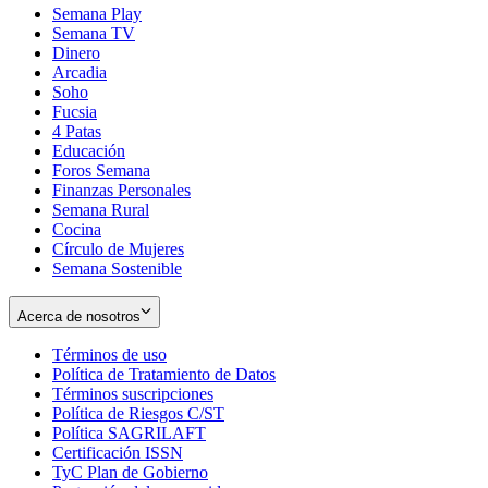
Semana Play
Semana TV
Dinero
Arcadia
Soho
Opens
Fucsia
in
Opens
4 Patas
new
in
Educación
window
new
Foros Semana
window
Finanzas Personales
Semana Rural
Cocina
Círculo de Mujeres
Semana Sostenible
Acerca de nosotros
Términos de uso
Opens
Política de Tratamiento de Datos
in
Opens
Términos suscripciones
new
Opens
in
Política de Riesgos C/ST
window
in
Opens
new
Política SAGRILAFT
Opens
new
in
window
Certificación ISSN
Opens
in
window
new
TyC Plan de Gobierno
in
new
Opens
window