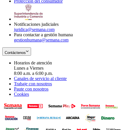
Protección del consumidor
new
window
in
Opens
window
new
in
window
new
window
Notificaciones judiciales
juridica@semana.com
Para contactar a gestión humana
gestionhumana@semana.com
Contáctenos
Horarios de atención
Lunes a Viernes
8:00 a.m. a 6:00 p.m.
Canales de servicio al cliente
Trabaje con nosotros
Paute con nosotros
Cookies