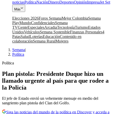
noticias
Política
Nación
Dinero
Deportes
Opinión
Impresa
Jet Set
Más
Elecciones 2026
Foros Semana
Mejor Colombia
Semana
Play
Mundo
Confidenciales
Semana
TV
Gente
Especiales
Arcadia
Tecnología
Turismo
Estados
Unidos
Vehículos
Semana Sostenible
Finanzas Personales
4
Patas
Salud
Loterías
Educación
Contenido en
colaboración
Semana Rural
Mujeres
Semana
|
Política
Política
Plan pistola: Presidente Duque hizo un
llamado urgente al país para que rodee a
la Policía
El jefe de Estado envió un vehemente mensaje en medio del
sangriento plan pistola del Clan del Golfo.
Siga las noticias del mundo de la política en Discover y acceda a