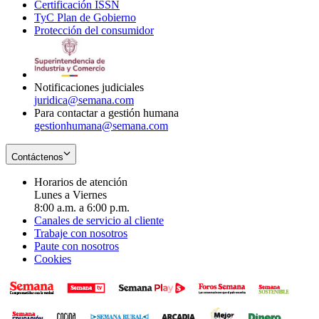
Certificación ISSN
Opens
in
window
new
TyC Plan de Gobierno
in
new
Opens
window
Protección del consumidor
new
window
in
Opens
window
new
in
window
new
window
Notificaciones judiciales
juridica@semana.com
Para contactar a gestión humana
gestionhumana@semana.com
Contáctenos
Horarios de atención
Lunes a Viernes
8:00 a.m. a 6:00 p.m.
Canales de servicio al cliente
Trabaje con nosotros
Paute con nosotros
Cookies