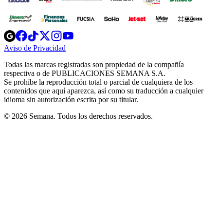
Opens
Opens
Opens
Opens
Opens
in
in
in
in
in
Aviso de Privacidad
Opens
new
new
new
new
new
in
window
window
window
window
window
Todas las marcas registradas son propiedad de la compañía
new
respectiva o de PUBLICACIONES SEMANA S.A.
window
Se prohíbe la reproducción total o parcial de cualquiera de los
contenidos que aquí aparezca, así como su traducción a cualquier
idioma sin autorización escrita por su titular.
© 2026 Semana. Todos los derechos reservados.