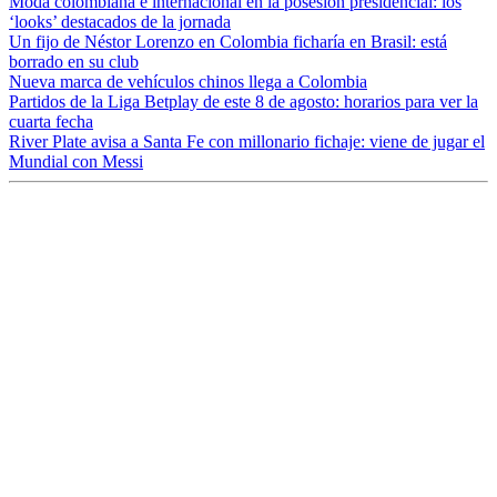
Moda colombiana e internacional en la posesión presidencial: los
‘looks’ destacados de la jornada
Un fijo de Néstor Lorenzo en Colombia ficharía en Brasil: está
borrado en su club
Nueva marca de vehículos chinos llega a Colombia
Partidos de la Liga Betplay de este 8 de agosto: horarios para ver la
cuarta fecha
River Plate avisa a Santa Fe con millonario fichaje: viene de jugar el
Mundial con Messi