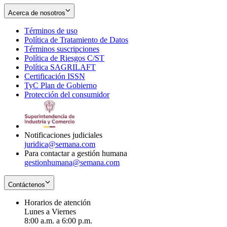
Acerca de nosotros
Términos de uso
Opens
Política de Tratamiento de Datos
in
Opens
Términos suscripciones
new
Opens
in
Política de Riesgos C/ST
window
in
Opens
new
Política SAGRILAFT
Opens
new
in
window
Certificación ISSN
Opens
in
window
new
TyC Plan de Gobierno
in
new
Opens
window
Protección del consumidor
new
window
in
Opens
window
new
in
window
new
window
Notificaciones judiciales
juridica@semana.com
Para contactar a gestión humana
gestionhumana@semana.com
Contáctenos
Horarios de atención
Lunes a Viernes
8:00 a.m. a 6:00 p.m.