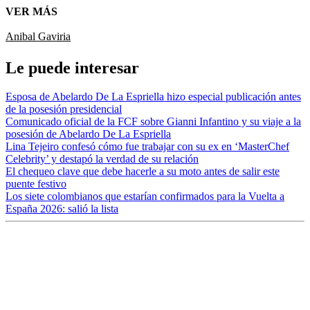
VER MÁS
Anibal Gaviria
Le puede interesar
Esposa de Abelardo De La Espriella hizo especial publicación antes
de la posesión presidencial
Comunicado oficial de la FCF sobre Gianni Infantino y su viaje a la
posesión de Abelardo De La Espriella
Lina Tejeiro confesó cómo fue trabajar con su ex en ‘MasterChef
Celebrity’ y destapó la verdad de su relación
El chequeo clave que debe hacerle a su moto antes de salir este
puente festivo
Los siete colombianos que estarían confirmados para la Vuelta a
España 2026: salió la lista