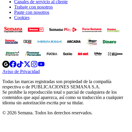
Canales de servicio al cliente
Trabaje con nosotros
Paute con nosotros
Cookies
Opens
Opens
Opens
Opens
Opens
in
in
in
in
in
Aviso de Privacidad
Opens
new
new
new
new
new
in
window
window
window
window
window
Todas las marcas registradas son propiedad de la compañía
new
respectiva o de PUBLICACIONES SEMANA S.A.
window
Se prohíbe la reproducción total o parcial de cualquiera de los
contenidos que aquí aparezca, así como su traducción a cualquier
idioma sin autorización escrita por su titular.
© 2026 Semana. Todos los derechos reservados.