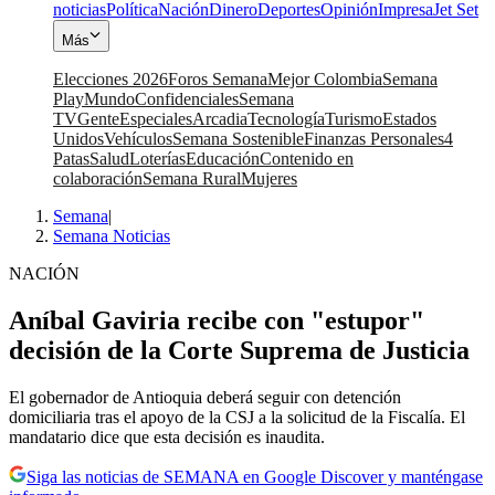
noticias
Política
Nación
Dinero
Deportes
Opinión
Impresa
Jet Set
Más
Elecciones 2026
Foros Semana
Mejor Colombia
Semana
Play
Mundo
Confidenciales
Semana
TV
Gente
Especiales
Arcadia
Tecnología
Turismo
Estados
Unidos
Vehículos
Semana Sostenible
Finanzas Personales
4
Patas
Salud
Loterías
Educación
Contenido en
colaboración
Semana Rural
Mujeres
Semana
|
Semana Noticias
NACIÓN
Aníbal Gaviria recibe con "estupor"
decisión de la Corte Suprema de Justicia
El gobernador de Antioquia deberá seguir con detención
domiciliaria tras el apoyo de la CSJ a la solicitud de la Fiscalía. El
mandatario dice que esta decisión es inaudita.
Siga las noticias de SEMANA en Google Discover y manténgase