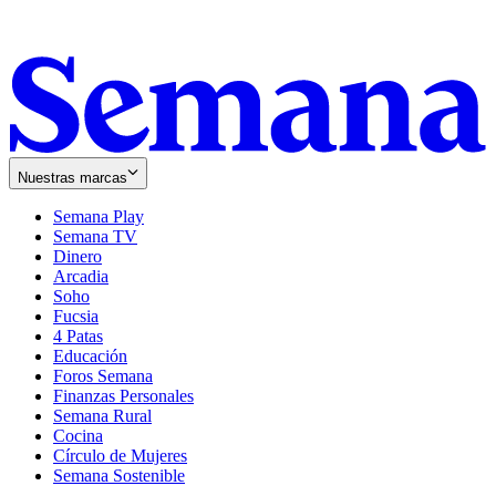
Nuestras marcas
Semana Play
Semana TV
Dinero
Arcadia
Soho
Opens
Fucsia
in
Opens
4 Patas
new
in
Educación
window
new
Foros Semana
window
Finanzas Personales
Semana Rural
Cocina
Círculo de Mujeres
Semana Sostenible