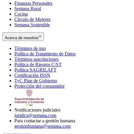
Finanzas Personales
Semana Rural
Cocina
Círculo de Mujeres
Semana Sostenible
Acerca de nosotros
Términos de uso
Opens
Política de Tratamiento de Datos
in
Opens
Términos suscripciones
new
Opens
in
Política de Riesgos C/ST
window
in
Opens
new
Política SAGRILAFT
Opens
new
in
window
Certificación ISSN
Opens
in
window
new
TyC Plan de Gobierno
in
new
Opens
window
Protección del consumidor
new
window
in
Opens
window
new
in
window
new
window
Notificaciones judiciales
juridica@semana.com
Para contactar a gestión humana
gestionhumana@semana.com