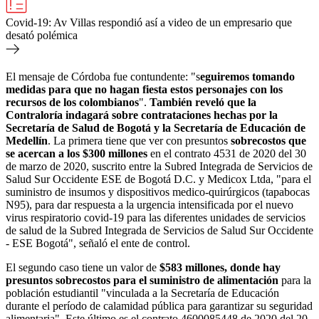
Covid-19: Av Villas respondió así a video de un empresario que
desató polémica
El mensaje de Córdoba fue contundente: "s
eguiremos tomando
medidas para que no hagan fiesta estos personajes con los
recursos de los colombianos
".
También reveló que la
Contraloría indagará sobre contrataciones hechas por la
Secretaría de Salud de Bogotá y la Secretaría de Educación de
Medellín
. La primera tiene que ver con presuntos
sobrecostos que
se acercan a los $300 millones
en el contrato 4531 de 2020 del 30
de marzo de 2020, suscrito entre la Subred Integrada de Servicios de
Salud Sur Occidente ESE de Bogotá D.C. y Medicox Ltda, "para el
suministro de insumos y dispositivos medico-quirúrgicos (tapabocas
N95), para dar respuesta a la urgencia intensificada por el nuevo
virus respiratorio covid-19 para las diferentes unidades de servicios
de salud de la Subred Integrada de Servicios de Salud Sur Occidente
- ESE Bogotá", señaló el ente de control.
El segundo caso tiene un valor de
$583 millones, donde hay
presuntos sobrecostos para el suministro de alimentación
para la
población estudiantil "
vinculada a la Secretaría de Educación
durante el período de calamidad pública para garantizar su seguridad
alimentaria". Este último es el contrato
4600085448 de 2020 del 20