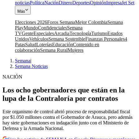
noticias
Política
Nación
Dinero
Deportes
Opinión
Impresa
Jet Set
Más
Elecciones 2026
Foros Semana
Mejor Colombia
Semana
Play
Mundo
Confidenciales
Semana
TV
Gente
Especiales
Arcadia
Tecnología
Turismo
Estados
Unidos
Vehículos
Semana Sostenible
Finanzas Personales
4
Patas
Salud
Loterías
Educación
Contenido en
colaboración
Semana Rural
Mujeres
Semana
|
Semana Noticias
NACIÓN
Los ocho gobernadores que están en la
lupa de la Contraloría por contratos
Este organismo de control abrió proceso de responsabilidad fiscal
por $1.050 millones contra el Gobernador de Arauca, pero además
hay siete gobernaciones en indagación junto con el Ministerio de
Defensa y la Armada Nacional.