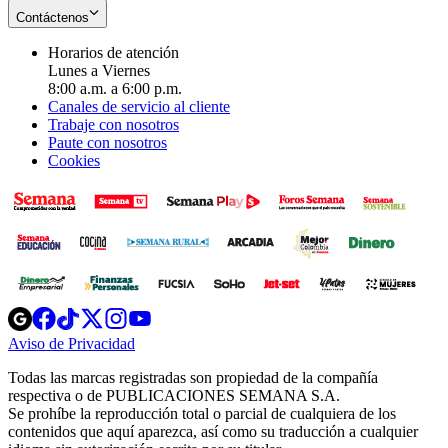
Contáctenos
Horarios de atención
Lunes a Viernes
8:00 a.m. a 6:00 p.m.
Canales de servicio al cliente
Trabaje con nosotros
Paute con nosotros
Cookies
Opens
Opens
Opens
Opens
Opens
in
in
in
in
in
Aviso de Privacidad
Opens
new
new
new
new
new
in
window
window
window
window
window
Todas las marcas registradas son propiedad de la compañía
new
respectiva o de PUBLICACIONES SEMANA S.A.
window
Se prohíbe la reproducción total o parcial de cualquiera de los
contenidos que aquí aparezca, así como su traducción a cualquier