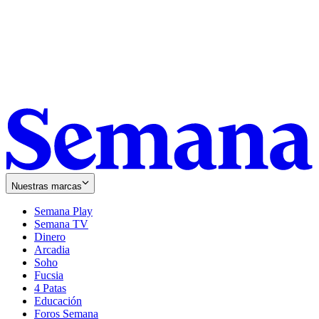
Nuestras marcas
Semana Play
Semana TV
Dinero
Arcadia
Soho
Opens
Fucsia
in
Opens
4 Patas
new
in
Educación
window
new
Foros Semana
window