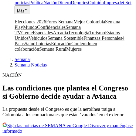
noticias
Política
Nación
Dinero
Deportes
Opinión
Impresa
Jet Set
Más
Elecciones 2026
Foros Semana
Mejor Colombia
Semana
Play
Mundo
Confidenciales
Semana
TV
Gente
Especiales
Arcadia
Tecnología
Turismo
Estados
Unidos
Vehículos
Semana Sostenible
Finanzas Personales
4
Patas
Salud
Loterías
Educación
Contenido en
colaboración
Semana Rural
Mujeres
Semana
|
Semana Noticias
NACIÓN
Las condiciones que plantea el Congreso
si Gobierno decide ayudar a Avianca
La propuesta desde el Congreso es que la aerolínea traiga a
Colombia a los connacionales que están ‘varados’ en el exterior.
Siga las noticias de SEMANA en Google Discover y manténgase
informado