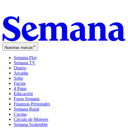
Nuestras marcas
Semana Play
Semana TV
Dinero
Arcadia
Soho
Opens
Fucsia
in
Opens
4 Patas
new
in
Educación
window
new
Foros Semana
window
Finanzas Personales
Semana Rural
Cocina
Círculo de Mujeres
Semana Sostenible