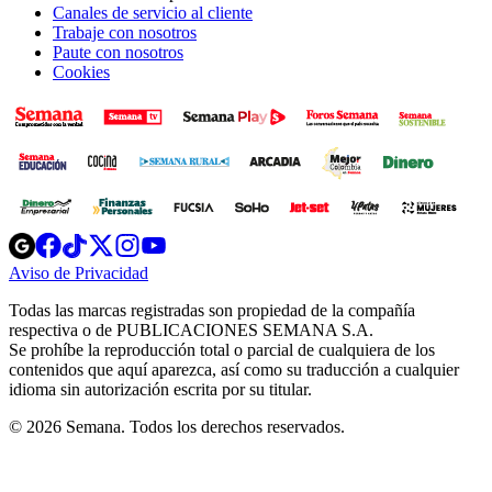
Canales de servicio al cliente
Trabaje con nosotros
Paute con nosotros
Cookies
Opens
Opens
Opens
Opens
Opens
in
in
in
in
in
Aviso de Privacidad
Opens
new
new
new
new
new
in
window
window
window
window
window
Todas las marcas registradas son propiedad de la compañía
new
respectiva o de PUBLICACIONES SEMANA S.A.
window
Se prohíbe la reproducción total o parcial de cualquiera de los
contenidos que aquí aparezca, así como su traducción a cualquier
idioma sin autorización escrita por su titular.
© 2026 Semana. Todos los derechos reservados.