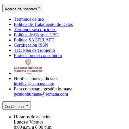
Acerca de nosotros
Términos de uso
Opens
Política de Tratamiento de Datos
in
Opens
Términos suscripciones
new
Opens
in
Política de Riesgos C/ST
window
in
Opens
new
Política SAGRILAFT
Opens
new
in
window
Certificación ISSN
Opens
in
window
new
TyC Plan de Gobierno
in
new
Opens
window
Protección del consumidor
new
window
in
Opens
window
new
in
window
new
window
Notificaciones judiciales
juridica@semana.com
Para contactar a gestión humana
gestionhumana@semana.com
Contáctenos
Horarios de atención
Lunes a Viernes
8:00 a.m. a 6:00 p.m.