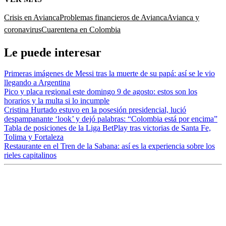
Crisis en Avianca
Problemas financieros de Avianca
Avianca y
coronavirus
Cuarentena en Colombia
Le puede interesar
Primeras imágenes de Messi tras la muerte de su papá: así se le vio
llegando a Argentina
Pico y placa regional este domingo 9 de agosto: estos son los
horarios y la multa si lo incumple
Cristina Hurtado estuvo en la posesión presidencial, lució
despampanante ‘look’ y dejó palabras: “Colombia está por encima”
Tabla de posiciones de la Liga BetPlay tras victorias de Santa Fe,
Tolima y Fortaleza
Restaurante en el Tren de la Sabana: así es la experiencia sobre los
rieles capitalinos