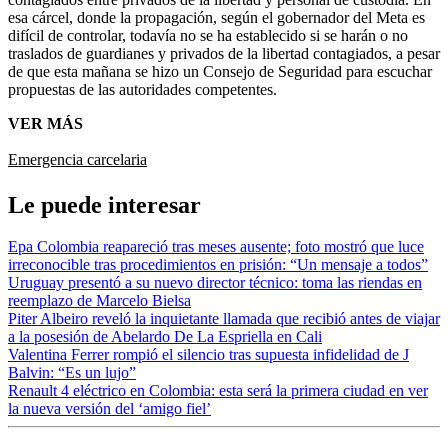
esa cárcel, donde la propagación, según el gobernador del Meta es
difícil de controlar, todavía no se ha establecido si se harán o no
traslados de guardianes y privados de la libertad contagiados, a pesar
de que esta mañana se hizo un Consejo de Seguridad para escuchar
propuestas de las autoridades competentes.
VER MÁS
Emergencia carcelaria
Le puede interesar
Epa Colombia reapareció tras meses ausente; foto mostró que luce
irreconocible tras procedimientos en prisión: “Un mensaje a todos”
Uruguay presentó a su nuevo director técnico: toma las riendas en
reemplazo de Marcelo Bielsa
Piter Albeiro reveló la inquietante llamada que recibió antes de viajar
a la posesión de Abelardo De La Espriella en Cali
Valentina Ferrer rompió el silencio tras supuesta infidelidad de J
Balvin: “Es un lujo”
Renault 4 eléctrico en Colombia: esta será la primera ciudad en ver
la nueva versión del ‘amigo fiel’