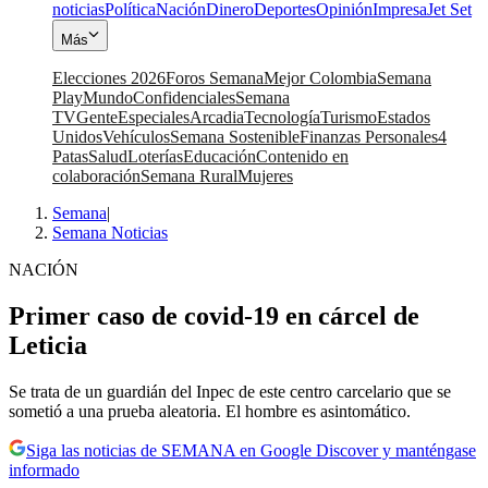
noticias
Política
Nación
Dinero
Deportes
Opinión
Impresa
Jet Set
Más
Elecciones 2026
Foros Semana
Mejor Colombia
Semana
Play
Mundo
Confidenciales
Semana
TV
Gente
Especiales
Arcadia
Tecnología
Turismo
Estados
Unidos
Vehículos
Semana Sostenible
Finanzas Personales
4
Patas
Salud
Loterías
Educación
Contenido en
colaboración
Semana Rural
Mujeres
Semana
|
Semana Noticias
NACIÓN
Primer caso de covid-19 en cárcel de
Leticia
Se trata de un guardián del Inpec de este centro carcelario que se
sometió a una prueba aleatoria. El hombre es asintomático.
Siga las noticias de SEMANA en Google Discover y manténgase
informado