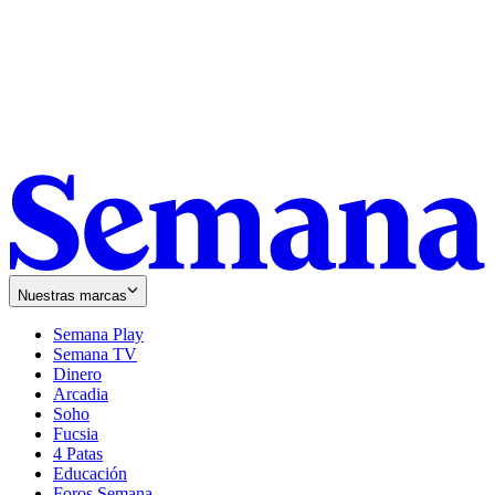
Nuestras marcas
Semana Play
Semana TV
Dinero
Arcadia
Soho
Opens
Fucsia
in
Opens
4 Patas
new
in
Educación
window
new
Foros Semana
window