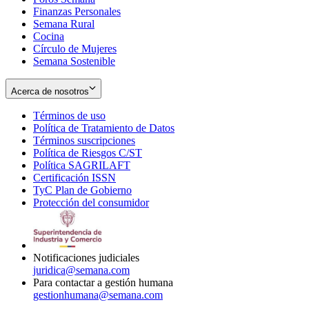
Finanzas Personales
Semana Rural
Cocina
Círculo de Mujeres
Semana Sostenible
Acerca de nosotros
Términos de uso
Opens
Política de Tratamiento de Datos
in
Opens
Términos suscripciones
new
Opens
in
Política de Riesgos C/ST
window
in
Opens
new
Política SAGRILAFT
Opens
new
in
window
Certificación ISSN
Opens
in
window
new
TyC Plan de Gobierno
in
new
Opens
window
Protección del consumidor
new
window
in
Opens
window
new
in
window
new
window
Notificaciones judiciales
juridica@semana.com
Para contactar a gestión humana
gestionhumana@semana.com