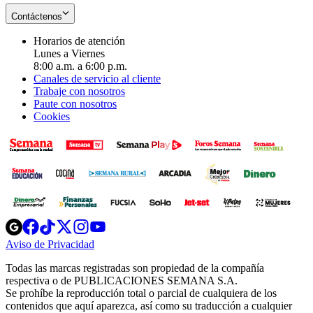
Contáctenos
Horarios de atención
Lunes a Viernes
8:00 a.m. a 6:00 p.m.
Canales de servicio al cliente
Trabaje con nosotros
Paute con nosotros
Cookies
Opens
Opens
Opens
Opens
Opens
in
in
in
in
in
Aviso de Privacidad
Opens
new
new
new
new
new
in
window
window
window
window
window
Todas las marcas registradas son propiedad de la compañía
new
respectiva o de PUBLICACIONES SEMANA S.A.
window
Se prohíbe la reproducción total o parcial de cualquiera de los
contenidos que aquí aparezca, así como su traducción a cualquier