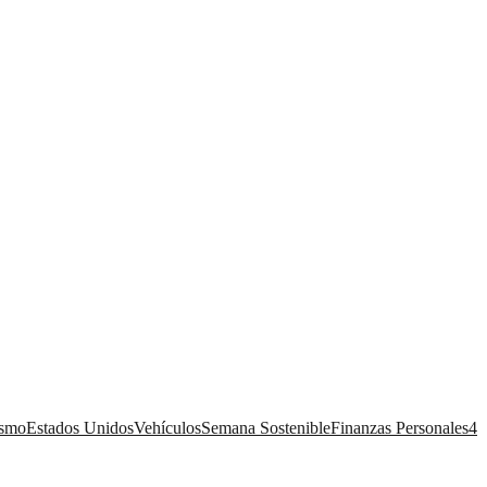
ismo
Estados Unidos
Vehículos
Semana Sostenible
Finanzas Personales
4