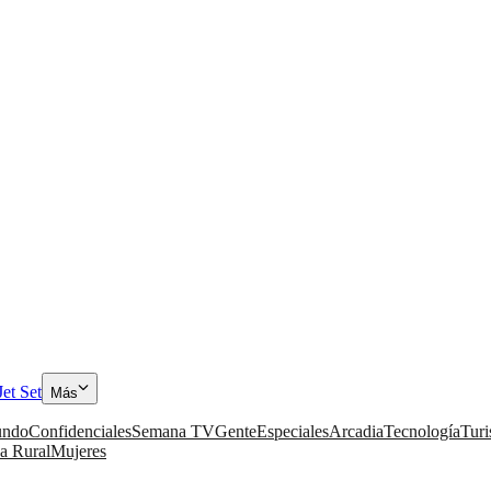
Jet Set
Más
ndo
Confidenciales
Semana TV
Gente
Especiales
Arcadia
Tecnología
Tur
a Rural
Mujeres