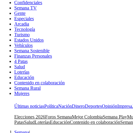
Confidenciales
Semana TV
Gente
Especiales
Arcadia
Tecnología
Turismo
Estados Unidos
Vehículos
Semana Sostenible
Finanzas Personales
4 Patas
Salud
Loterías
Educación
Contenido en colaboración
Semana Rural
Mujeres
Últimas noticias
Política
Nación
Dinero
Deportes
Opinión
Impresa
Elecciones 2026
Foros Semana
Mejor Colombia
Semana Play
Mu
Patas
Salud
Loterías
Educación
Contenido en colaboración
Seman
Semana
|