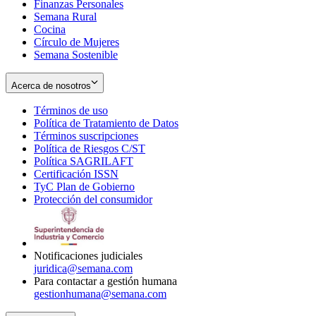
Finanzas Personales
Semana Rural
Cocina
Círculo de Mujeres
Semana Sostenible
Acerca de nosotros
Términos de uso
Opens
Política de Tratamiento de Datos
in
Opens
Términos suscripciones
new
Opens
in
Política de Riesgos C/ST
window
in
Opens
new
Política SAGRILAFT
Opens
new
in
window
Certificación ISSN
Opens
in
window
new
TyC Plan de Gobierno
in
new
Opens
window
Protección del consumidor
new
window
in
Opens
window
new
in
window
new
window
Notificaciones judiciales
juridica@semana.com
Para contactar a gestión humana
gestionhumana@semana.com