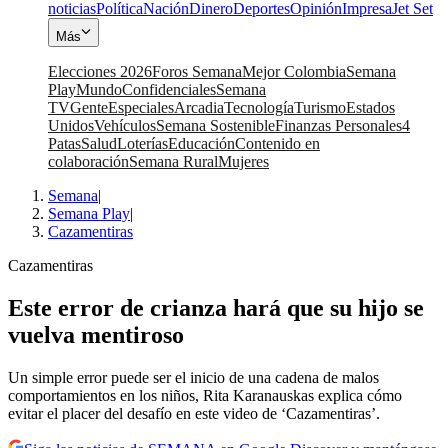
noticias
Política
Nación
Dinero
Deportes
Opinión
Impresa
Jet Set
Más
Elecciones 2026
Foros Semana
Mejor Colombia
Semana
Play
Mundo
Confidenciales
Semana
TV
Gente
Especiales
Arcadia
Tecnología
Turismo
Estados
Unidos
Vehículos
Semana Sostenible
Finanzas Personales
4
Patas
Salud
Loterías
Educación
Contenido en
colaboración
Semana Rural
Mujeres
Semana
|
Semana Play
|
Cazamentiras
Cazamentiras
Este error de crianza hará que su hijo se
vuelva mentiroso
Un simple error puede ser el inicio de una cadena de malos
comportamientos en los niños, Rita Karanauskas explica cómo
evitar el placer del desafío en este video de ‘Cazamentiras’.