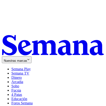
Nuestras marcas
Semana Play
Semana TV
Dinero
Arcadia
Soho
Opens
Fucsia
in
Opens
4 Patas
new
in
Educación
window
new
Foros Semana
window