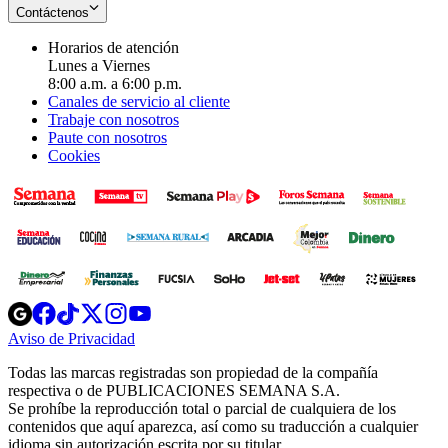
Contáctenos
Horarios de atención
Lunes a Viernes
8:00 a.m. a 6:00 p.m.
Canales de servicio al cliente
Trabaje con nosotros
Paute con nosotros
Cookies
Opens
Opens
Opens
Opens
Opens
in
in
in
in
in
Aviso de Privacidad
Opens
new
new
new
new
new
in
window
window
window
window
window
Todas las marcas registradas son propiedad de la compañía
new
respectiva o de PUBLICACIONES SEMANA S.A.
window
Se prohíbe la reproducción total o parcial de cualquiera de los
contenidos que aquí aparezca, así como su traducción a cualquier
idioma sin autorización escrita por su titular.