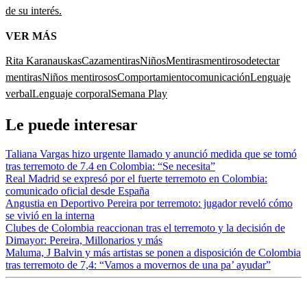
de su interés.
VER MÁS
Rita Karanauskas
Cazamentiras
Niños
Mentiras
mentiroso
detectar
mentiras
Niños mentirosos
Comportamiento
comunicación
Lenguaje
verbal
Lenguaje corporal
Semana Play
Le puede interesar
Taliana Vargas hizo urgente llamado y anunció medida que se tomó
tras terremoto de 7.4 en Colombia: “Se necesita”
Real Madrid se expresó por el fuerte terremoto en Colombia:
comunicado oficial desde España
Angustia en Deportivo Pereira por terremoto: jugador reveló cómo
se vivió en la interna
Clubes de Colombia reaccionan tras el terremoto y la decisión de
Dimayor: Pereira, Millonarios y más
Maluma, J Balvin y más artistas se ponen a disposición de Colombia
tras terremoto de 7,4: “Vamos a movernos de una pa’ ayudar”