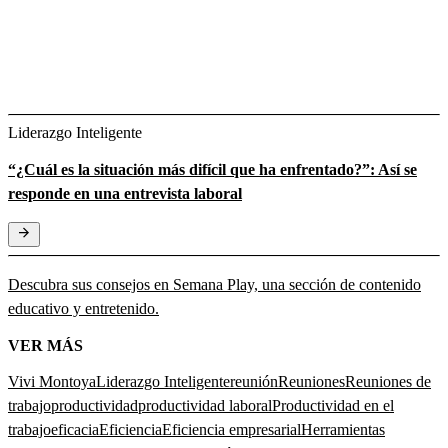
Liderazgo Inteligente
“¿Cuál es la situación más difícil que ha enfrentado?”: Así se
responde en una entrevista laboral
Descubra sus consejos en Semana Play, una sección de contenido
educativo y entretenido.
VER MÁS
Vivi Montoya
Liderazgo Inteligente
reunión
Reuniones
Reuniones de
trabajo
productividad
productividad laboral
Productividad en el
trabajo
eficacia
Eficiencia
Eficiencia empresarial
Herramientas