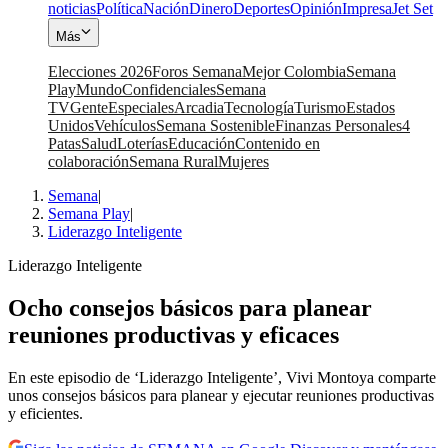
noticias
Política
Nación
Dinero
Deportes
Opinión
Impresa
Jet Set
Más
Elecciones 2026
Foros Semana
Mejor Colombia
Semana
Play
Mundo
Confidenciales
Semana
TV
Gente
Especiales
Arcadia
Tecnología
Turismo
Estados
Unidos
Vehículos
Semana Sostenible
Finanzas Personales
4
Patas
Salud
Loterías
Educación
Contenido en
colaboración
Semana Rural
Mujeres
Semana
|
Semana Play
|
Liderazgo Inteligente
Liderazgo Inteligente
Ocho consejos básicos para planear
reuniones productivas y eficaces
En este episodio de ‘Liderazgo Inteligente’, Vivi Montoya comparte
unos consejos básicos para planear y ejecutar reuniones productivas
y eficientes.