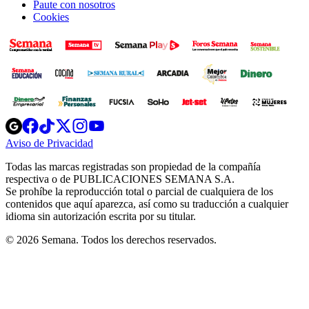
Paute con nosotros
Cookies
Opens
Opens
Opens
Opens
Opens
in
in
in
in
in
Aviso de Privacidad
Opens
new
new
new
new
new
in
window
window
window
window
window
Todas las marcas registradas son propiedad de la compañía
new
respectiva o de PUBLICACIONES SEMANA S.A.
window
Se prohíbe la reproducción total o parcial de cualquiera de los
contenidos que aquí aparezca, así como su traducción a cualquier
idioma sin autorización escrita por su titular.
© 2026 Semana. Todos los derechos reservados.