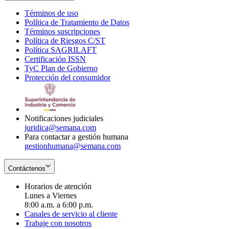
Términos de uso
Opens
Política de Tratamiento de Datos
in
Opens
Términos suscripciones
new
Opens
in
Política de Riesgos C/ST
window
in
Opens
new
Política SAGRILAFT
Opens
new
in
window
Certificación ISSN
Opens
in
window
new
TyC Plan de Gobierno
in
new
Opens
window
Protección del consumidor
new
window
in
Opens
window
new
in
window
new
window
Notificaciones judiciales
juridica@semana.com
Para contactar a gestión humana
gestionhumana@semana.com
Contáctenos
Horarios de atención
Lunes a Viernes
8:00 a.m. a 6:00 p.m.
Canales de servicio al cliente
Trabaje con nosotros