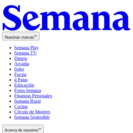
Nuestras marcas
Semana Play
Semana TV
Dinero
Arcadia
Soho
Opens
Fucsia
in
Opens
4 Patas
new
in
Educación
window
new
Foros Semana
window
Finanzas Personales
Semana Rural
Cocina
Círculo de Mujeres
Semana Sostenible
Acerca de nosotros