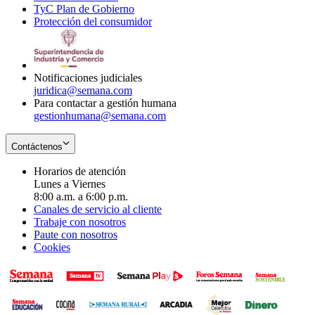
TyC Plan de Gobierno
in
new
Opens
window
Protección del consumidor
new
window
in
Opens
window
new
in
window
new
window
Notificaciones judiciales
juridica@semana.com
Para contactar a gestión humana
gestionhumana@semana.com
Contáctenos
Horarios de atención
Lunes a Viernes
8:00 a.m. a 6:00 p.m.
Canales de servicio al cliente
Trabaje con nosotros
Paute con nosotros
Cookies