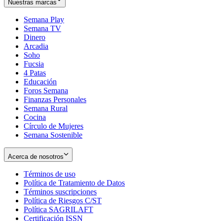
Nuestras marcas
Semana Play
Semana TV
Dinero
Arcadia
Soho
Opens
Fucsia
in
Opens
4 Patas
new
in
Educación
window
new
Foros Semana
window
Finanzas Personales
Semana Rural
Cocina
Círculo de Mujeres
Semana Sostenible
Acerca de nosotros
Términos de uso
Opens
Política de Tratamiento de Datos
in
Opens
Términos suscripciones
new
Opens
in
Política de Riesgos C/ST
window
in
Opens
new
Política SAGRILAFT
Opens
new
in
window
Certificación ISSN
Opens
in
window
new