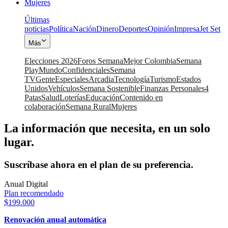
Mujeres
Últimas
noticias
Política
Nación
Dinero
Deportes
Opinión
Impresa
Jet Set
Más
Elecciones 2026
Foros Semana
Mejor Colombia
Semana
Play
Mundo
Confidenciales
Semana
TV
Gente
Especiales
Arcadia
Tecnología
Turismo
Estados
Unidos
Vehículos
Semana Sostenible
Finanzas Personales
4
Patas
Salud
Loterías
Educación
Contenido en
colaboración
Semana Rural
Mujeres
La información que necesita, en un solo
lugar.
Suscríbase ahora en el plan de su preferencia.
Anual Digital
Plan recomendado
$199.000
Renovación anual automática