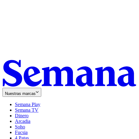
Nuestras marcas
Semana Play
Semana TV
Dinero
Arcadia
Soho
Opens
Fucsia
in
Opens
4 Patas
new
in