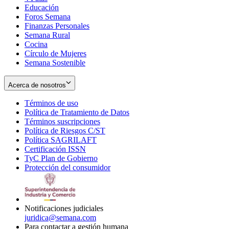
Educación
window
new
Foros Semana
window
Finanzas Personales
Semana Rural
Cocina
Círculo de Mujeres
Semana Sostenible
Acerca de nosotros
Términos de uso
Opens
Política de Tratamiento de Datos
in
Opens
Términos suscripciones
new
Opens
in
Política de Riesgos C/ST
window
in
Opens
new
Política SAGRILAFT
Opens
new
in
window
Certificación ISSN
Opens
in
window
new
TyC Plan de Gobierno
in
new
Opens
window
Protección del consumidor
new
window
in
Opens
window
new
in
window
new
window
Notificaciones judiciales
juridica@semana.com
Para contactar a gestión humana