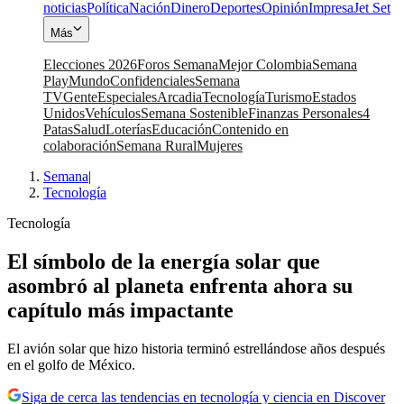
noticias
Política
Nación
Dinero
Deportes
Opinión
Impresa
Jet Set
Más
Elecciones 2026
Foros Semana
Mejor Colombia
Semana
Play
Mundo
Confidenciales
Semana
TV
Gente
Especiales
Arcadia
Tecnología
Turismo
Estados
Unidos
Vehículos
Semana Sostenible
Finanzas Personales
4
Patas
Salud
Loterías
Educación
Contenido en
colaboración
Semana Rural
Mujeres
Semana
|
Tecnología
Tecnología
El símbolo de la energía solar que
asombró al planeta enfrenta ahora su
capítulo más impactante
El avión solar que hizo historia terminó estrellándose años después
en el golfo de México.
Siga de cerca las tendencias en tecnología y ciencia en Discover