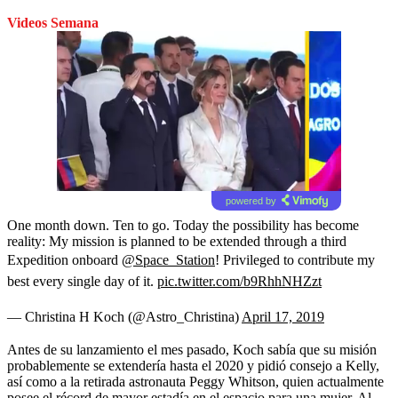
Videos Semana
powered by
One month down. Ten to go. Today the possibility has become
reality: My mission is planned to be extended through a third
Expedition onboard
@Space_Station
! Privileged to contribute my
best every single day of it.
pic.twitter.com/b9RhhNHZzt
— Christina H Koch (@Astro_Christina)
April 17, 2019
Antes de su lanzamiento el mes pasado, Koch sabía que su misión
probablemente se extendería hasta el 2020 y pidió consejo a Kelly,
así como a la retirada astronauta Peggy Whitson, quien actualmente
posee el récord de mayor estadía en el espacio para una mujer. Al