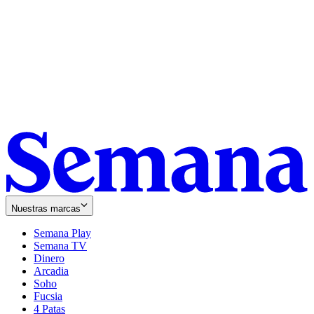
Nuestras marcas
Semana Play
Semana TV
Dinero
Arcadia
Soho
Opens
Fucsia
in
Opens
4 Patas
new
in