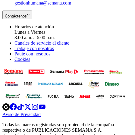
gestionhumana@semana.com
Contáctenos
Horarios de atención
Lunes a Viernes
8:00 a.m. a 6:00 p.m.
Canales de servicio al cliente
Trabaje con nosotros
Paute con nosotros
Cookies
Opens
Opens
Opens
Opens
Opens
in
in
in
in
in
Aviso de Privacidad
Opens
new
new
new
new
new
in
window
window
window
window
window
Todas las marcas registradas son propiedad de la compañía
new
respectiva o de PUBLICACIONES SEMANA S.A.
window