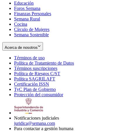
Educación
window
new
Foros Semana
window
Finanzas Personales
Semana Rural
Cocina
Círculo de Mujeres
Semana Sostenible
Acerca de nosotros
Términos de uso
Opens
Política de Tratamiento de Datos
in
Opens
Términos suscripciones
new
Opens
in
Política de Riesgos C/ST
window
in
Opens
new
Política SAGRILAFT
Opens
new
in
window
Certificación ISSN
Opens
in
window
new
TyC Plan de Gobierno
in
new
Opens
window
Protección del consumidor
new
window
in
Opens
window
new
in
window
new
window
Notificaciones judiciales
juridica@semana.com
Para contactar a gestión humana