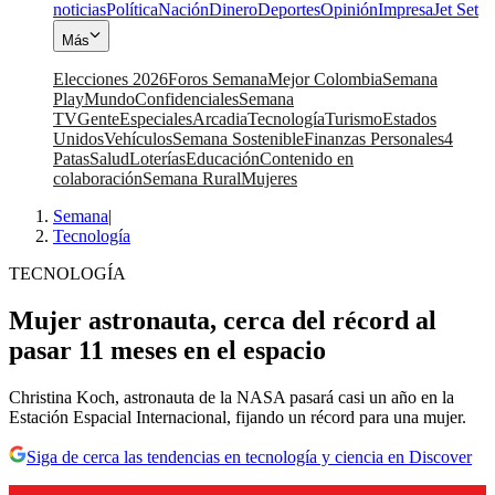
noticias
Política
Nación
Dinero
Deportes
Opinión
Impresa
Jet Set
Más
Elecciones 2026
Foros Semana
Mejor Colombia
Semana
Play
Mundo
Confidenciales
Semana
TV
Gente
Especiales
Arcadia
Tecnología
Turismo
Estados
Unidos
Vehículos
Semana Sostenible
Finanzas Personales
4
Patas
Salud
Loterías
Educación
Contenido en
colaboración
Semana Rural
Mujeres
Semana
|
Tecnología
TECNOLOGÍA
Mujer astronauta, cerca del récord al
pasar 11 meses en el espacio
Christina Koch, astronauta de la NASA pasará casi un año en la
Estación Espacial Internacional, fijando un récord para una mujer.
Siga de cerca las tendencias en tecnología y ciencia en Discover