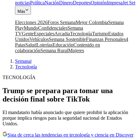
noticias
Política
Nación
Dinero
Deportes
Opinión
Impresa
Jet Set
Más
Elecciones 2026
Foros Semana
Mejor Colombia
Semana
Play
Mundo
Confidenciales
Semana
TV
Gente
Especiales
Arcadia
Tecnología
Turismo
Estados
Unidos
Vehículos
Semana Sostenible
Finanzas Personales
4
Patas
Salud
Loterías
Educación
Contenido en
colaboración
Semana Rural
Mujeres
Semana
|
Tecnología
TECNOLOGÍA
Trump se prepara para tomar una
decisión final sobre TikTok
El mandatario había anunciado que quiere prohibir la aplicación
porque implica riesgos para la seguridad nacional de Estados
Unidos.
Siga de cerca las tendencias en tecnología y ciencia en Discover