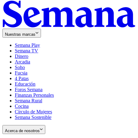
Nuestras marcas
Semana Play
Semana TV
Dinero
Arcadia
Soho
Opens
Fucsia
in
Opens
4 Patas
new
in
Educación
window
new
Foros Semana
window
Finanzas Personales
Semana Rural
Cocina
Círculo de Mujeres
Semana Sostenible
Acerca de nosotros