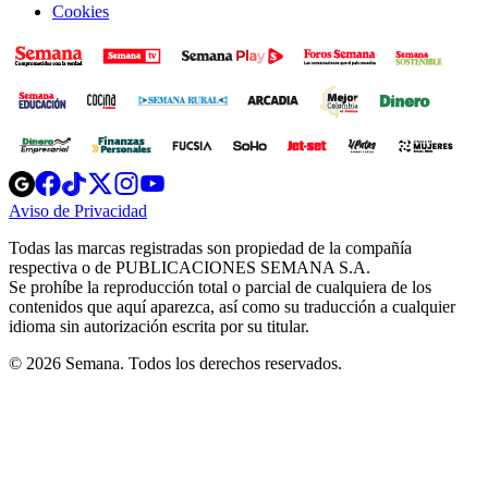
Cookies
Opens
Opens
Opens
Opens
Opens
in
in
in
in
in
Aviso de Privacidad
Opens
new
new
new
new
new
in
window
window
window
window
window
Todas las marcas registradas son propiedad de la compañía
new
respectiva o de PUBLICACIONES SEMANA S.A.
window
Se prohíbe la reproducción total o parcial de cualquiera de los
contenidos que aquí aparezca, así como su traducción a cualquier
idioma sin autorización escrita por su titular.
© 2026 Semana. Todos los derechos reservados.