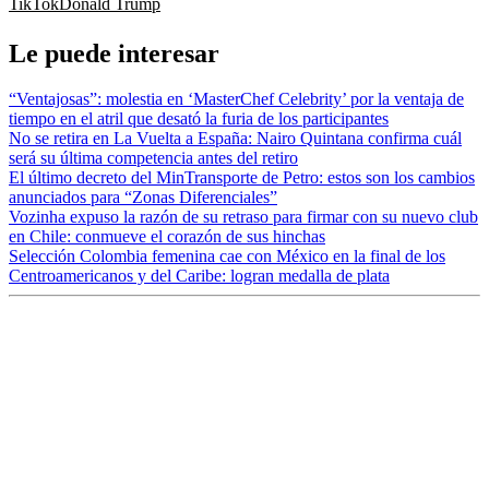
TikTok
Donald Trump
Le puede interesar
“Ventajosas”: molestia en ‘MasterChef Celebrity’ por la ventaja de
tiempo en el atril que desató la furia de los participantes
No se retira en La Vuelta a España: Nairo Quintana confirma cuál
será su última competencia antes del retiro
El último decreto del MinTransporte de Petro: estos son los cambios
anunciados para “Zonas Diferenciales”
Vozinha expuso la razón de su retraso para firmar con su nuevo club
en Chile: conmueve el corazón de sus hinchas
Selección Colombia femenina cae con México en la final de los
Centroamericanos y del Caribe: logran medalla de plata