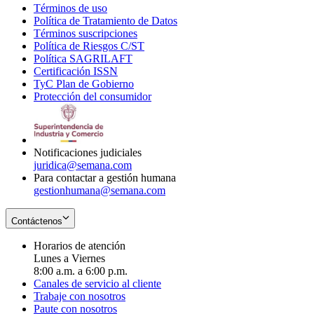
Términos de uso
Opens
Política de Tratamiento de Datos
in
Opens
Términos suscripciones
new
Opens
in
Política de Riesgos C/ST
window
in
Opens
new
Política SAGRILAFT
Opens
new
in
window
Certificación ISSN
Opens
in
window
new
TyC Plan de Gobierno
in
new
Opens
window
Protección del consumidor
new
window
in
Opens
window
new
in
window
new
window
Notificaciones judiciales
juridica@semana.com
Para contactar a gestión humana
gestionhumana@semana.com
Contáctenos
Horarios de atención
Lunes a Viernes
8:00 a.m. a 6:00 p.m.
Canales de servicio al cliente
Trabaje con nosotros
Paute con nosotros