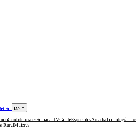
Jet Set
Más
ndo
Confidenciales
Semana TV
Gente
Especiales
Arcadia
Tecnología
Tur
a Rural
Mujeres