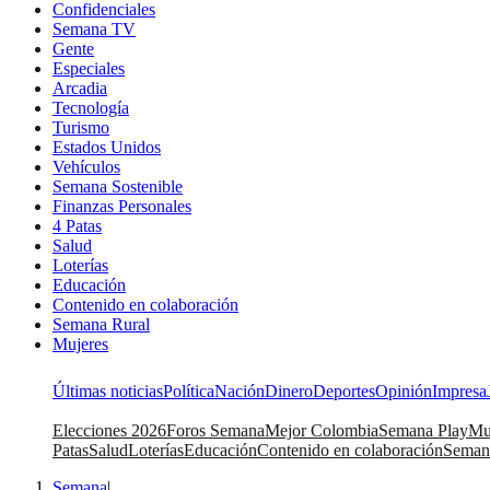
Confidenciales
Semana TV
Gente
Especiales
Arcadia
Tecnología
Turismo
Estados Unidos
Vehículos
Semana Sostenible
Finanzas Personales
4 Patas
Salud
Loterías
Educación
Contenido en colaboración
Semana Rural
Mujeres
Últimas noticias
Política
Nación
Dinero
Deportes
Opinión
Impresa
Elecciones 2026
Foros Semana
Mejor Colombia
Semana Play
Mu
Patas
Salud
Loterías
Educación
Contenido en colaboración
Seman
Semana
|