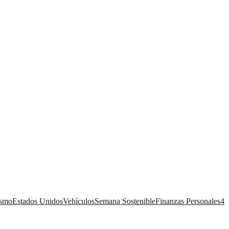
ismo
Estados Unidos
Vehículos
Semana Sostenible
Finanzas Personales
4