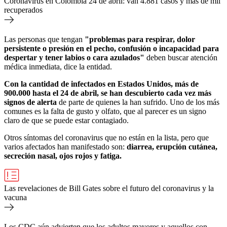
Coronavirus en Colombia 24 de abril: van 4.881 casos y más de mil
recuperados
Las personas que tengan
"problemas para respirar, dolor
persistente o presión en el pecho, confusión o incapacidad para
despertar y tener labios o cara azulados"
deben buscar atención
médica inmediata, dice la entidad.
Con la cantidad de infectados en Estados Unidos, más de
900.000 hasta el 24 de abril, se han descubierto cada vez más
signos de alerta
de parte de quienes la han sufrido. Uno de los más
comunes es la falta de gusto y olfato, que al parecer es un signo
claro de que se puede estar contagiado.
Otros síntomas del coronavirus que no están en la lista, pero que
varios afectados han manifestado son:
diarrea, erupción cutánea,
secreción nasal, ojos rojos y fatiga.
Las revelaciones de Bill Gates sobre el futuro del coronavirus y la
vacuna
Los CDC aún advierten que los adultos mayores y aquellos con