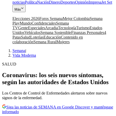
noticias
Política
Nación
Dinero
Deportes
Opinión
Impresa
Jet Set
Más
Elecciones 2026
Foros Semana
Mejor Colombia
Semana
Play
Mundo
Confidenciales
Semana
TV
Gente
Especiales
Arcadia
Tecnología
Turismo
Estados
Unidos
Vehículos
Semana Sostenible
Finanzas Personales
4
Patas
Salud
Loterías
Educación
Contenido en
colaboración
Semana Rural
Mujeres
Semana
|
Vida Moderna
SALUD
Coronavirus: los seis nuevos síntomas,
según las autoridades de Estados Unidos
Los Centros de Control de Enfermedades alertaron sobre nuevos
signos de la enfermedad.
Siga las noticias de SEMANA en Google Discover y manténgase
informado