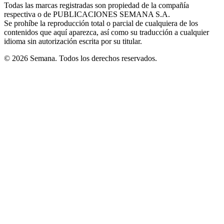
window
window
window
window
window
Todas las marcas registradas son propiedad de la compañía
new
respectiva o de PUBLICACIONES SEMANA S.A.
window
Se prohíbe la reproducción total o parcial de cualquiera de los
contenidos que aquí aparezca, así como su traducción a cualquier
idioma sin autorización escrita por su titular.
© 2026 Semana. Todos los derechos reservados.