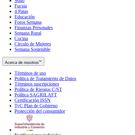
Soho
Opens
Fucsia
in
Opens
4 Patas
new
in
Educación
window
new
Foros Semana
window
Finanzas Personales
Semana Rural
Cocina
Círculo de Mujeres
Semana Sostenible
Acerca de nosotros
Términos de uso
Opens
Política de Tratamiento de Datos
in
Opens
Términos suscripciones
new
Opens
in
Política de Riesgos C/ST
window
in
Opens
new
Política SAGRILAFT
Opens
new
in
window
Certificación ISSN
Opens
in
window
new
TyC Plan de Gobierno
in
new
Opens
window
Protección del consumidor
new
window
in
Opens
window
new
in
window
new
window