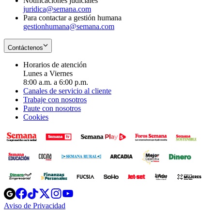
Notificaciones judiciales
juridica@semana.com
Para contactar a gestión humana
gestionhumana@semana.com
Contáctenos
Horarios de atención
Lunes a Viernes
8:00 a.m. a 6:00 p.m.
Canales de servicio al cliente
Trabaje con nosotros
Paute con nosotros
Cookies
Opens
Opens
Opens
Opens
Opens
in
in
in
in
in
Aviso de Privacidad
Opens
new
new
new
new
new
in