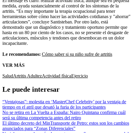
El mensaje es claro: realizar actividad física, aunque sea en pequeña
medida, ayuda sustancialmente al control de los síntomas de la
artritis. “Es muy importante la terapia ocupacional para tener
herramientas sobre cómo hacer las actividades cotidianas y "ahorrar"
articulaciones”, concluye Santisteban. Por otro lado, está
demostrado que un diagnóstico y tratamiento oportuno permite que
hasta en un 80 por ciento de los casos, no se presente el desgaste de
articulaciones, músculos y tendones que desembocan en un dolor
incapacitante.
Le recomendamos:
Cómo saber si su niño sufre de artritis
VER MÁS
Salud
Artritis
Adultez
Actividad física
Ejercicio
Le puede interesar
“Ventajosas”: molestia en ‘MasterChef Celebrity’ por la ventaja de
tiempo en el atril que desató la furia de los participantes
No se retira en La Vuelta a España: Nairo Quintana confirma cuál
será su última competencia antes del retiro
El último decreto del MinTransporte de Petro: estos son los cambios
anunciados para “Zonas Diferenciales”