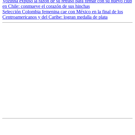
Vozinha expuso la razón de su retraso para firmar con su nuevo club
en Chile: conmueve el corazón de sus hinchas
Selección Colombia femenina cae con México en la final de los
Centroamericanos y del Caribe: logran medalla de plata