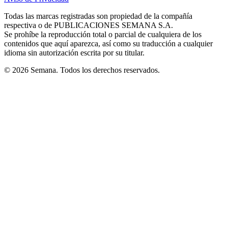
new
new
new
new
new
in
window
window
window
window
window
Todas las marcas registradas son propiedad de la compañía
new
respectiva o de PUBLICACIONES SEMANA S.A.
window
Se prohíbe la reproducción total o parcial de cualquiera de los
contenidos que aquí aparezca, así como su traducción a cualquier
idioma sin autorización escrita por su titular.
© 2026 Semana. Todos los derechos reservados.