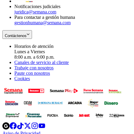
Notificaciones judiciales
juridica@semana.com
Para contactar a gestión humana
gestionhumana@semana.com
Contáctenos
Horarios de atención
Lunes a Viernes
8:00 a.m. a 6:00 p.m.
Canales de servicio al cliente
Trabaje con nosotros
Paute con nosotros
Cookies
Opens
Opens
Opens
Opens
Opens
in
in
in
in
in
Aviso de Privacidad
Opens