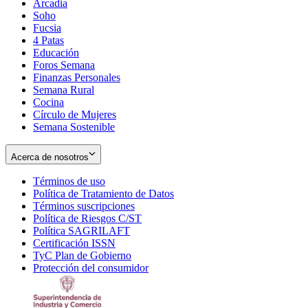
Arcadia
Soho
Opens
Fucsia
in
Opens
4 Patas
new
in
Educación
window
new
Foros Semana
window
Finanzas Personales
Semana Rural
Cocina
Círculo de Mujeres
Semana Sostenible
Acerca de nosotros
Términos de uso
Opens
Política de Tratamiento de Datos
in
Opens
Términos suscripciones
new
Opens
in
Política de Riesgos C/ST
window
in
Opens
new
Política SAGRILAFT
Opens
new
in
window
Certificación ISSN
Opens
in
window
new
TyC Plan de Gobierno
in
new
Opens
window
Protección del consumidor
new
window
in
Opens
window
new
in
window
new
window