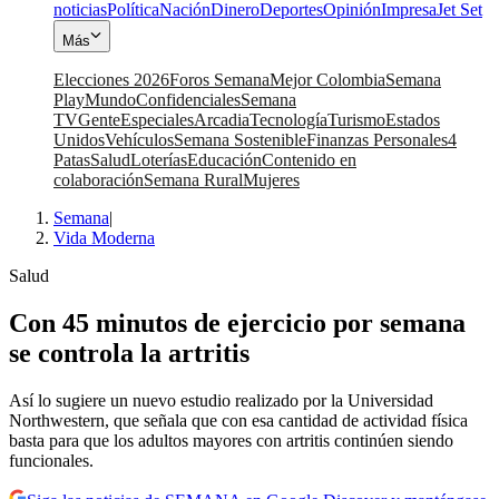
noticias
Política
Nación
Dinero
Deportes
Opinión
Impresa
Jet Set
Más
Elecciones 2026
Foros Semana
Mejor Colombia
Semana
Play
Mundo
Confidenciales
Semana
TV
Gente
Especiales
Arcadia
Tecnología
Turismo
Estados
Unidos
Vehículos
Semana Sostenible
Finanzas Personales
4
Patas
Salud
Loterías
Educación
Contenido en
colaboración
Semana Rural
Mujeres
Semana
|
Vida Moderna
Salud
Con 45 minutos de ejercicio por semana
se controla la artritis
Así lo sugiere un nuevo estudio realizado por la Universidad
Northwestern, que señala que con esa cantidad de actividad física
basta para que los adultos mayores con artritis continúen siendo
funcionales.