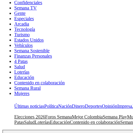
Confidenciales
Semana TV
Gente
Especiales
Arcadia
Tecnología
Turismo
Estados Unidos
Vehículos
Semana Sostenible
Finanzas Personales
4 Patas
Salud
Loterías
Educación
Contenido en colaboración
Semana Rural
Mujeres
Últimas noticias
Política
Nación
Dinero
Deportes
Opinión
Impresa
Elecciones 2026
Foros Semana
Mejor Colombia
Semana Play
Mu
Patas
Salud
Loterías
Educación
Contenido en colaboración
Seman