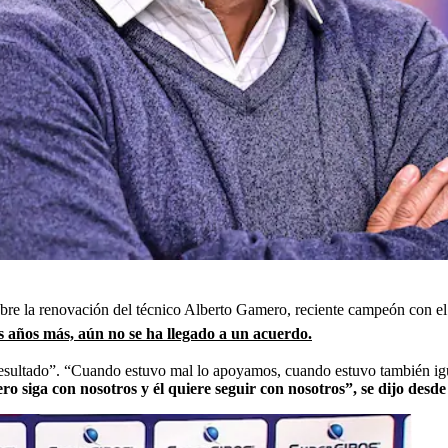
bre la renovación del técnico Alberto Gamero, reciente campeón con el
s años más, aún no se ha llegado a un acuerdo.
sultado”. “Cuando estuvo mal lo apoyamos, cuando estuvo también igua
 siga con nosotros y él quiere seguir con nosotros”, se dijo desd