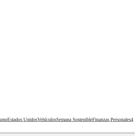
ismo
Estados Unidos
Vehículos
Semana Sostenible
Finanzas Personales
4