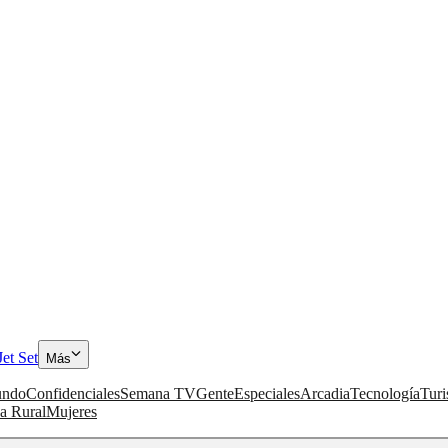
Jet Set
Más
ndo
Confidenciales
Semana TV
Gente
Especiales
Arcadia
Tecnología
Tur
a Rural
Mujeres