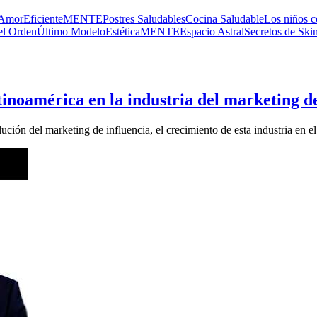
 Amor
EficienteMENTE
Postres Saludables
Cocina Saludable
Los niños c
el Orden
Último Modelo
EstéticaMENTE
Espacio Astral
Secretos de Ski
inoamérica en la industria del marketing d
ón del marketing de influencia, el crecimiento de esta industria en el 