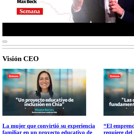
Visión CEO
La mujer que convirtió su experiencia
“El emprend
familiar en un proyecto educativo de
requiere del