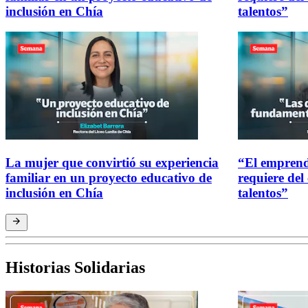
inclusión en Chía
talentos”
La mujer que convirtió su experiencia
“El emprend
familiar en un proyecto educativo de
requiere del
inclusión en Chía
talentos”
Historias Solidarias