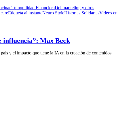
ocinan
Tranquilidad Financiera
Del marketing y otros
ncare
Etiqueta al instante
Neuro Style
Historias Solidarias
Videos en
e influencia”: Max Beck
país y el impacto que tiene la IA en la creación de contenidos.