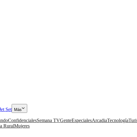
Jet Set
Más
ndo
Confidenciales
Semana TV
Gente
Especiales
Arcadia
Tecnología
Tur
a Rural
Mujeres