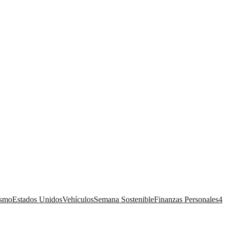
ismo
Estados Unidos
Vehículos
Semana Sostenible
Finanzas Personales
4