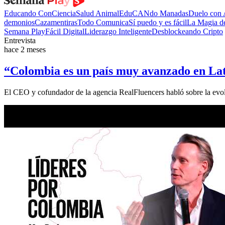
Educando ConCiencia
Salud Animal
EduCANdo Manadas
Duelo con
demonios
Cazamentiras
Todo Comunica
Sí puedo y es fácil
La Magia d
Semana Play
Fácil Digital
Liderazgo Inteligente
Desblockeando Cripto
Entrevista
hace 2 meses
“Colombia es un país muy avanzado en Lat
El CEO y cofundador de la agencia RealFluencers habló sobre la evoluci