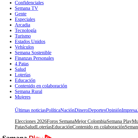
Confidenciales
Semana TV
Gente
Especiales
Arcadia
Tecnología
Turismo
Estados Unidos
Vehículos
Semana Sostenible
Finanzas Personales
4 Patas
Salud
Loterías
Educación
Contenido en colaboración
Semana Rural
Mujeres
Últimas noticias
Política
Nación
Dinero
Deportes
Opinión
Impresa
Elecciones 2026
Foros Semana
Mejor Colombia
Semana Play
Mu
Patas
Salud
Loterías
Educación
Contenido en colaboración
Seman