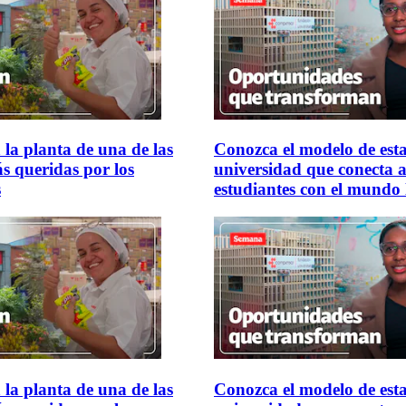
 la planta de una de las
Conozca el modelo de est
s queridas por los
universidad que conecta a
s
estudiantes con el mundo 
 la planta de una de las
Conozca el modelo de est