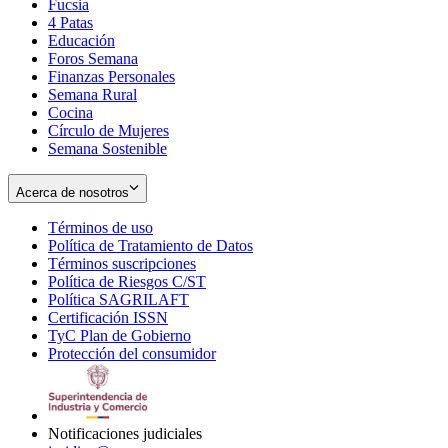
Fucsia
in
Opens
4 Patas
new
in
Educación
window
new
Foros Semana
window
Finanzas Personales
Semana Rural
Cocina
Círculo de Mujeres
Semana Sostenible
Acerca de nosotros
Términos de uso
Opens
Política de Tratamiento de Datos
in
Opens
Términos suscripciones
new
Opens
in
Política de Riesgos C/ST
window
in
Opens
new
Política SAGRILAFT
Opens
new
in
window
Certificación ISSN
Opens
in
window
new
TyC Plan de Gobierno
in
new
Opens
window
Protección del consumidor
new
window
in
Opens
window
new
in
window
new
window
Notificaciones judiciales