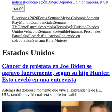
noticias
Política
Nación
Dinero
Deportes
Opinión
Impresa
Jet Set
Más
Elecciones 2026
Foros Semana
Mejor Colombia
Semana
Play
Mundo
Confidenciales
Semana
TV
Gente
Especiales
Arcadia
Tecnología
Turismo
Estados
Unidos
Vehículos
Semana Sostenible
Finanzas Personales
4
Patas
Salud
Loterías
Educación
Contenido en
colaboración
Semana Rural
Mujeres
Estados Unidos
Cáncer de próstata en Joe Biden se
agravó fuertemente, según su hijo Hunter.
Esto reveló en una entrevista
Además del doloroso momento que vive el expresidente de EE.
UU., también reveló cuál será su próxima salida.