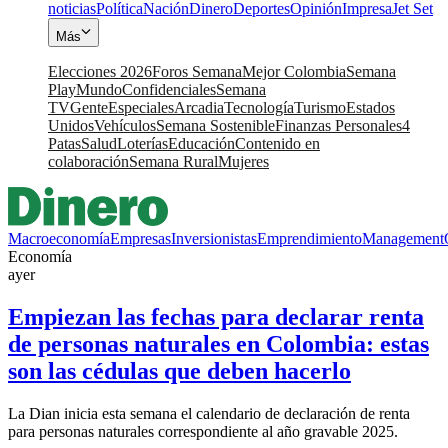
noticias
Política
Nación
Dinero
Deportes
Opinión
Impresa
Jet Set
Más
Elecciones 2026
Foros Semana
Mejor Colombia
Semana
Play
Mundo
Confidenciales
Semana
TV
Gente
Especiales
Arcadia
Tecnología
Turismo
Estados
Unidos
Vehículos
Semana Sostenible
Finanzas Personales
4
Patas
Salud
Loterías
Educación
Contenido en
colaboración
Semana Rural
Mujeres
Macroeconomía
Empresas
Inversionistas
Emprendimiento
Management
Economía
ayer
Empiezan las fechas para declarar renta
de personas naturales en Colombia: estas
son las cédulas que deben hacerlo
La Dian inicia esta semana el calendario de declaración de renta
para personas naturales correspondiente al año gravable 2025.