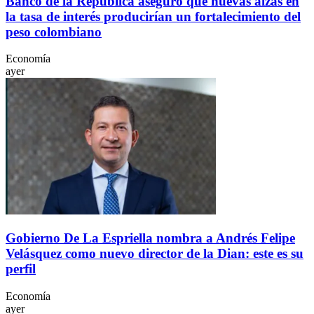
Banco de la República aseguró que nuevas alzas en
la tasa de interés producirían un fortalecimiento del
peso colombiano
Economía
ayer
Gobierno De La Espriella nombra a Andrés Felipe
Velásquez como nuevo director de la Dian: este es su
perfil
Economía
ayer